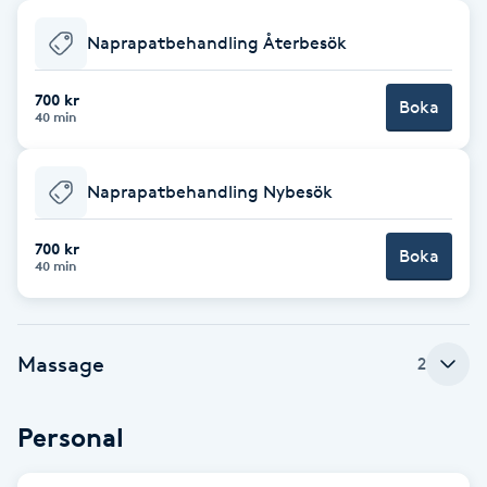
Babylights
Naprapatbehandling Återbesök
Balayage
700 kr
Boka
40 min
Bambumassage
Naprapatbehandling Nybesök
Barber
700 kr
Boka
40 min
Barnklippning
BIAB
Massage
2
Blowout
Personal
Bottenfärg