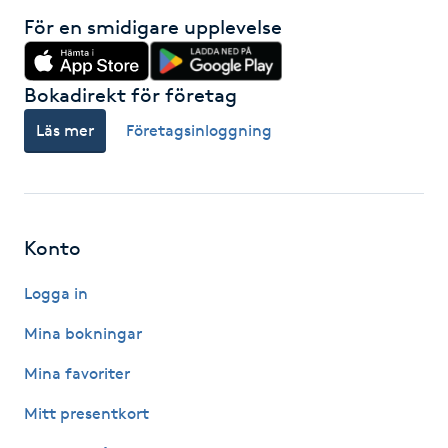
Föning
För en smidigare upplevelse
G
Bokadirekt för företag
Gel naglar
Läs mer
Företagsinloggning
Gelenaglar
Gellack
Konto
Gellack med förstärkning
Logga in
Gravidmassage
Mina bokningar
Mina favoriter
Gravidyoga
Mitt presentkort
Gruppträning