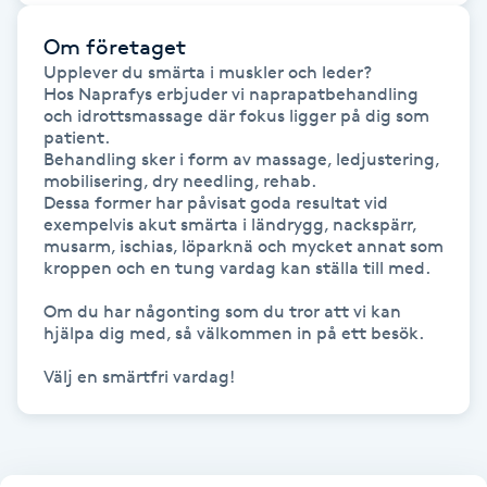
Fransk manikyr
Om företaget
Upplever du smärta i muskler och leder?

Fransrengöring
Hos Naprafys erbjuder vi naprapatbehandling 
och idrottsmassage där fokus ligger på dig som 
patient.

Frekvensterapi
Behandling sker i form av massage, ledjustering, 
mobilisering, dry needling, rehab.

Dessa former har påvisat goda resultat vid 
Friskvård
exempelvis akut smärta i ländrygg, nackspärr, 
musarm, ischias, löparknä och mycket annat som 
Friskvårdsmassage
kroppen och en tung vardag kan ställa till med.

Om du har någonting som du tror att vi kan 
Frisör
hjälpa dig med, så välkommen in på ett besök.

Funktionsanalys
Färgning