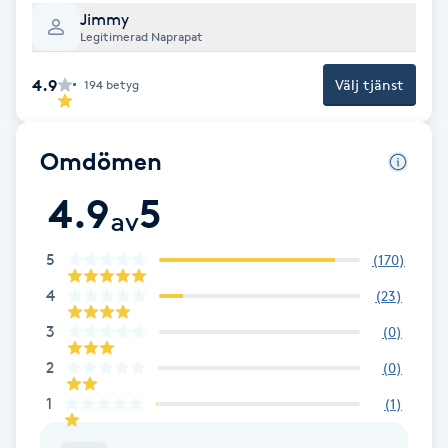
Jimmy
Brynformning
Legitimerad Naprapat
4.9
Välj tjänst
194
betyg
Brynfärgning
Brynplockning
Omdömen
4.9
5
Bröllopsuppsättning
av
C
5
(
170
)
Celluliter
4
(
23
)
3
(
0
)
Coachning
2
(
0
)
Color correction
1
(
1
)