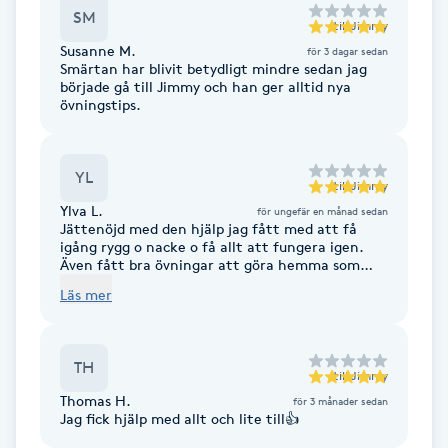
Cryoterapi
SM
till
Jimmy
D
Susanne M.
för 3 dagar sedan
Smärtan har blivit betydligt mindre sedan jag
Damklippning
började gå till Jimmy och han ger alltid nya
övningstips.
Dermapen
YL
till
Jimmy
Diamantslipning
Ylva L.
för ungefär en månad sedan
E
Jättenöjd med den hjälp jag fått med att få
igång rygg o nacke o få allt att fungera igen.
Även fått bra övningar att göra hemma som
Enzympeeling
funkar. Rekommenderar definitivt Jimmy!
Läs mer
Extensions
TH
till
Jimmy
Extensions borttagning
Thomas H.
för 3 månader sedan
Jag fick hjälp med allt och lite till👍
Eyeliner-tatuering