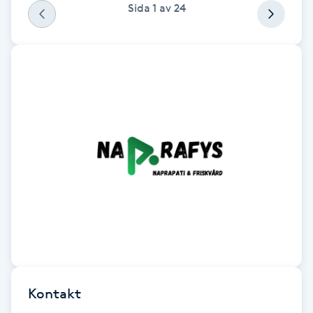
Sida
1
av
24
F
Face framing
Faceliftmassage
Fet hårbotten
Fettreducering
Fibromassage
Fillers
Fotmassage
Kontakt