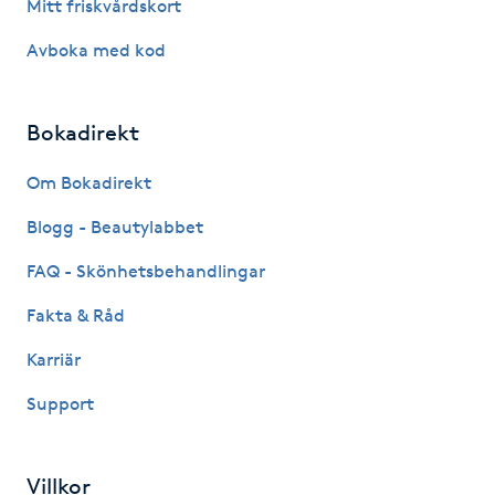
Mitt friskvårdskort
Gua Sha-massage
Avboka med kod
H
Bokadirekt
Hatha Yoga
Om Bokadirekt
Headspa
Blogg - Beautylabbet
Healing
FAQ - Skönhetsbehandlingar
Fakta & Råd
Herrklippning
Karriär
HIFU
Support
Hollywood Peel
Villkor