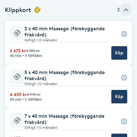
Klippkort
3
Brynformning
Brynfärgning
3 x 40 min Massage (förebyggande
friskvård)
Giltigt i 12 månader
Brynplockning
2 673 kr
2 985 kr
Köp
40 min
3 tillfällen
Bröllopsuppsättning
C
5 x 40 min Massage (förebyggande
friskvård)
Giltigt i 12 månader
Celluliter
4 455 kr
4 975 kr
Köp
40 min
5 tillfällen
Coachning
7 x 40 min Massage (förebyggande
Color correction
friskvård)
Giltigt i 12 månader