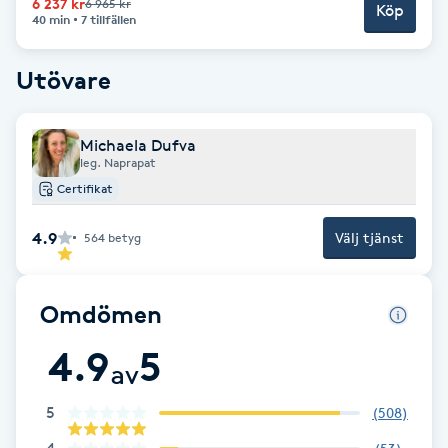
Cryoterapi
6 237 kr
6 965 kr
Köp
40 min
7 tillfällen
D
Utövare
Damklippning
Dermapen
Michaela Dufva
leg. Naprapat
Certifikat
Diamantslipning
E
4.9
Välj tjänst
564
betyg
Enzympeeling
Omdömen
Extensions
4.9
5
av
Extensions borttagning
5
(
508
)
Eyeliner-tatuering