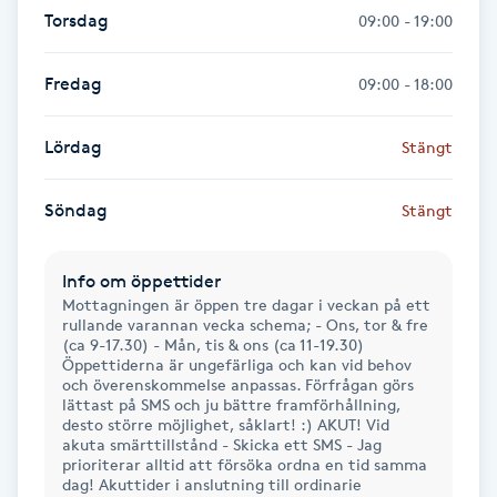
Torsdag
09:00 - 19:00
Gua Sha-massage
Fredag
H
09:00 - 18:00
Hatha Yoga
Lördag
Stängt
Headspa
Söndag
Stängt
Healing
Info om öppettider
Mottagningen är öppen tre dagar i veckan på ett
Herrklippning
rullande varannan vecka schema; - Ons, tor & fre
(ca 9-17.30) - Mån, tis & ons (ca 11-19.30)
Öppettiderna är ungefärliga och kan vid behov
och överenskommelse anpassas. Förfrågan görs
HIFU
lättast på SMS och ju bättre framförhållning,
desto större möjlighet, såklart! :) AKUT! Vid
akuta smärttillstånd - Skicka ett SMS - Jag
Hollywood Peel
prioriterar alltid att försöka ordna en tid samma
dag! Akuttider i anslutning till ordinarie