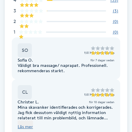
4
(
53
)
F
3
(
3
)
2
(
0
)
Face framing
1
(
0
)
Faceliftmassage
SO
till
Michaela Dufva
Fet hårbotten
Sofia O.
för 7 dagar sedan
Väldigt bra massage/ naprapat. Professionell.
rekommenderas starkt.
Fettreducering
Fibromassage
CL
till
Michaela Dufva
Christer L.
för 10 dagar sedan
Fillers
Mina skavanker identifierades och korrigerades.
Jag fick dessutom väldigt nyttig information
relaterat till min problembild, och lämnade
Fotmassage
därför behandlingen,något oväntat, även med
Läs mer
nya kunskaper.