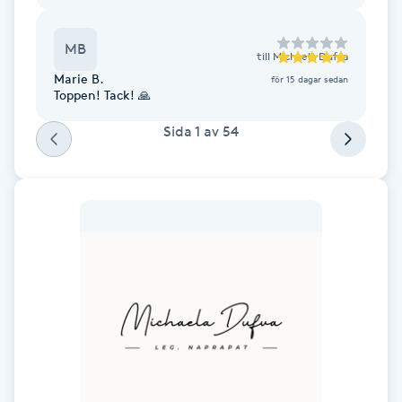
Fotsvamp
MB
till
Michaela Dufva
Fotvård
Marie B.
för 15 dagar sedan
Toppen! Tack! 🙏
Fransar
Sida
1
av
54
Fransborttagning
Fransfärgning
Fransförlängning
Fransförlängning Megavolym
Fransförlängning Volym