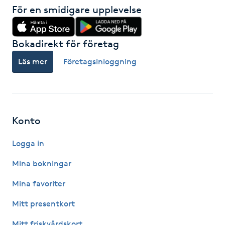
För en smidigare upplevelse
IPL hårborttagning
Bokadirekt för företag
IR-massage
Läs mer
Företagsinloggning
J
Japansk massage
K
Konto
K18
Logga in
Katun fransar
Mina bokningar
Kemisk peeling
Mina favoriter
Mitt presentkort
Keratinbehandling
Mitt friskvårdskort