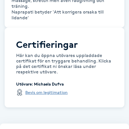
massage, stretch men även rådgivning och 
Hårborttagning
träning.

Naprapati betyder 'Att korrigera orsaka till 
lidande'
Hårbottenbehandling
Hårförlängning
Certifieringar
Hårvård
Här kan du öppna utövares uppladdade
certifikat för en tryggare behandling. Klicka
på det certifikat ni önskar läsa under
Hälsa
respektive utövare.
Hälsprickor
Utövare
:
Michaela Dufva
Bevis om legitimation
I
Idrottsmassage
IPL