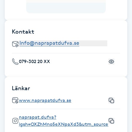
Fransk manikyr
Fransrengöring
Kontakt
Frekvensterapi
Friskvård
079-302 20 XX
Friskvårdsmassage
Länkar
Frisör
www.naprapatdufva.se
Funktionsanalys
naprapat.dufva?
Färgning
igsh=OXZhMno5eXNpaXd3&utm_source=qr