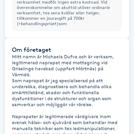
verksamhet medför ingen extra kostnad. Vid
Hot Stone Massage
överenskommelse om akuttid utöver ordinarie
verksamhet, tex sena kvällar eller helger,
tillkommer en jouravgift på 700kr
Hot yoga
(+behandlingspriset)som
Hudföryngring
Om företaget
Huduppstramning
Mitt namn är Michaela Dufva och är verksam, 
legitimerad naprapat med mottagning vid 
Grisslinge havsbad (uppfart Mörtnäs) på 
Hudvård
Värmdö.

Som naprapat är jag specialiserad på att 
undersöka, diagnostisera och behandla olika 
Hyaluronsyra
smärttillstånd, skador och funktionella 
dysfunktioner i de strukturer och organ som 
Hyperhidros
samverkar och möjliggör vår rörelse.

Naprapater är legitimerade vårdgivare inom 
Hypnos
svensk hälso- och sjukvård som behandlar med 
manuella tekniker som tex ledmanipulationer, 