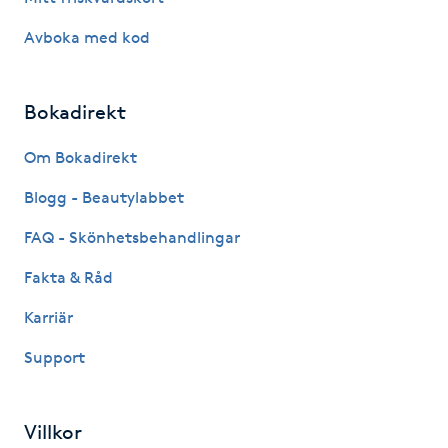
Kinesiologi
Avboka med kod
Kinesisk medicin
Bokadirekt
Kiropraktik
Om Bokadirekt
Klangmassage
Blogg - Beautylabbet
FAQ - Skönhetsbehandlingar
Klippning
Fakta & Råd
Klippning & Slingor
Karriär
Support
Klippning ungdom
Koppningsmassage
Villkor