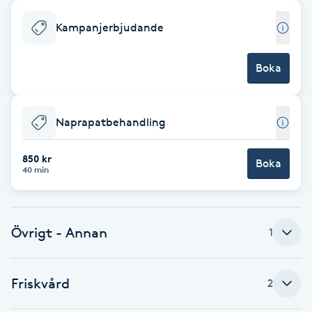
Babylights
Kampanjerbjudande
Balayage
Boka
Bambumassage
Naprapatbehandling
Barber
850 kr
Boka
40 min
Barnklippning
BIAB
Övrigt - Annan
1
Blowout
Friskvård
2
Bottenfärg