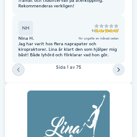
framåt och tidsintervall på återkoppling.
Cryoterapi
Rekommenderas verkligen!
D
Damklippning
NH
till
Lina Malmlöf
Nina H.
för ungefär en månad sedan
Dermapen
Jag har varit hos flera naprapater och
kiropraktorer. Lina är klart den som hjälper mig
bäst! Både lyhörd och förklarar vad hon gör.
Diamantslipning
Sida
1
av
75
E
Enzympeeling
Extensions
Extensions borttagning
Eyeliner-tatuering