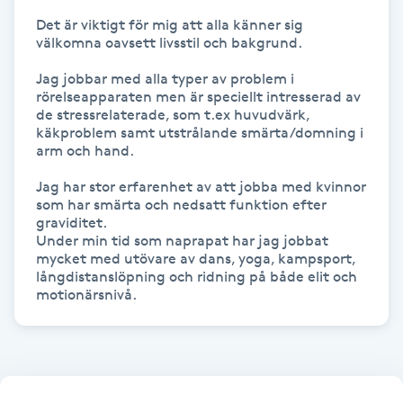
Föning
Det är viktigt för mig att alla känner sig 
välkomna oavsett livsstil och bakgrund.

G
Jag jobbar med alla typer av problem i 
Gel naglar
rörelseapparaten men är speciellt intresserad av 
de stressrelaterade, som t.ex huvudvärk, 
käkproblem samt utstrålande smärta/domning i 
Gelenaglar
arm och hand. 

Jag har stor erfarenhet av att jobba med kvinnor 
Gellack
som har smärta och nedsatt funktion efter 
graviditet.

Under min tid som naprapat har jag jobbat 
Gellack med förstärkning
mycket med utövare av dans, yoga, kampsport, 
långdistanslöpning och ridning på både elit och 
Gravidmassage
motionärsnivå.
Gravidyoga
Gruppträning