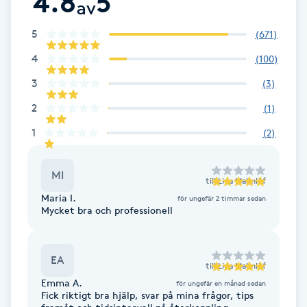
4.8
5
av
Brynformning
5
(
671
)
4
(
100
)
Brynfärgning
3
(
3
)
Brynplockning
2
(
1
)
1
(
2
)
Bröllopsuppsättning
C
MI
till
Lina Malmlöf
Celluliter
Maria I.
för ungefär 2 timmar sedan
Mycket bra och professionell
Coachning
EA
till
Lina Malmlöf
Color correction
Emma A.
för ungefär en månad sedan
Fick riktigt bra hjälp, svar på mina frågor, tips