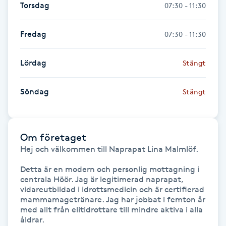
Torsdag
07:30 - 11:30
Fransk manikyr
Fredag
07:30 - 11:30
Fransrengöring
Lördag
Stängt
Frekvensterapi
Söndag
Stängt
Friskvård
Friskvårdsmassage
Om företaget
Hej och välkommen till Naprapat Lina Malmlöf.

Frisör
Detta är en modern och personlig mottagning i 
centrala Höör. Jag är legitimerad naprapat, 
Funktionsanalys
vidareutbildad i idrottsmedicin och är certifierad 
mammamagetränare. Jag har jobbat i femton år 
Färgning
med allt från elitidrottare till mindre aktiva i alla 
åldrar.
