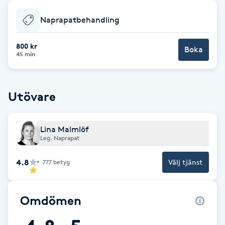
Babylights
Naprapatbehandling
Balayage
800 kr
Boka
45 min
Bambumassage
Utövare
Barber
Lina Malmlöf
Barnklippning
Leg. Naprapat
BIAB
4.8
Välj tjänst
777
betyg
Blowout
Omdömen
Bottenfärg