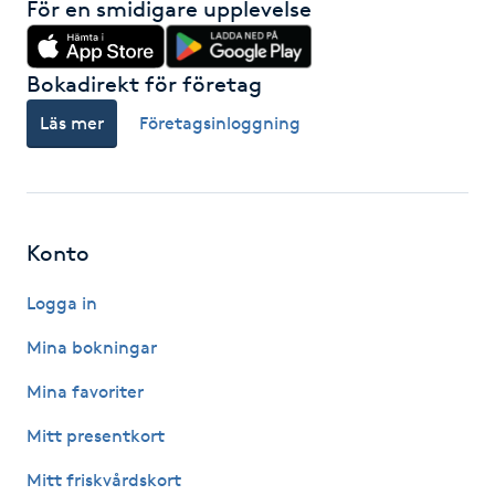
För en smidigare upplevelse
Gua Sha-massage
Bokadirekt för företag
H
Läs mer
Företagsinloggning
Hatha Yoga
Headspa
Konto
Healing
Logga in
Herrklippning
Mina bokningar
HIFU
Mina favoriter
Mitt presentkort
Hollywood Peel
Mitt friskvårdskort