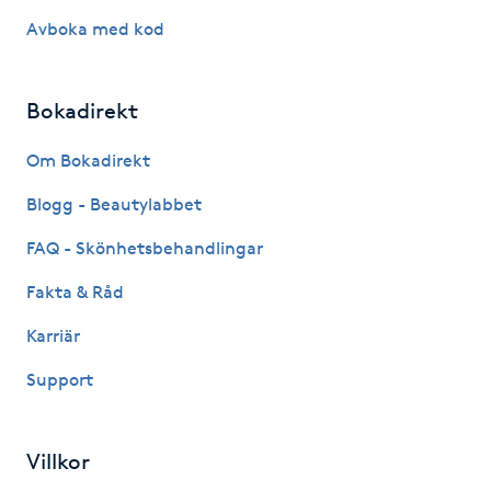
Hot Stone Massage
Avboka med kod
Hot yoga
Bokadirekt
Hudföryngring
Om Bokadirekt
Huduppstramning
Blogg - Beautylabbet
FAQ - Skönhetsbehandlingar
Hudvård
Fakta & Råd
Hyaluronsyra
Karriär
Support
Hyperhidros
Hypnos
Villkor