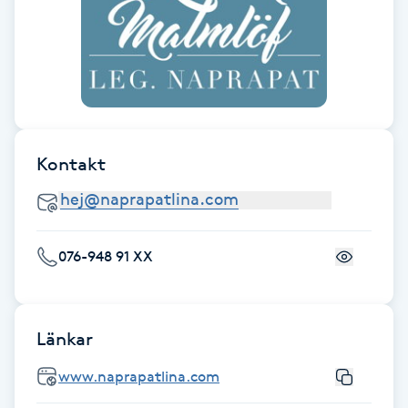
F
Face framing
Faceliftmassage
Kontakt
Fet hårbotten
Fettreducering
076-948 91 XX
Fibromassage
Fillers
Länkar
Fotmassage
www.naprapatlina.com