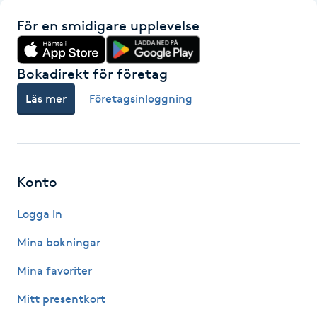
För en smidigare upplevelse
Gua Sha-massage
H
Bokadirekt för företag
Hatha Yoga
Läs mer
Företagsinloggning
Headspa
Healing
Konto
Herrklippning
Logga in
Mina bokningar
HIFU
Mina favoriter
Hollywood Peel
Mitt presentkort