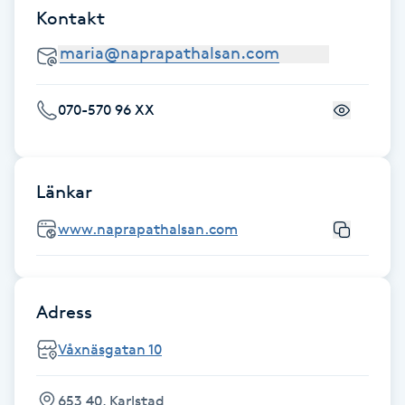
Kontakt
Fotsvamp
Fotvård
070-570 96 XX
Fransar
Fransborttagning
Länkar
Fransfärgning
www.naprapathalsan.com
Fransförlängning
Adress
Fransförlängning Megavolym
Våxnäsgatan 10
Fransförlängning Volym
653 40, Karlstad