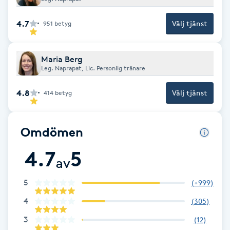
Brynformning
4.7
Välj tjänst
951
betyg
Brynfärgning
Maria Berg
Leg. Naprapat, Lic. Personlig tränare
Brynplockning
4.8
Välj tjänst
414
betyg
Bröllopsuppsättning
C
Omdömen
Celluliter
4.7
5
av
Coachning
5
(
+999
)
4
(
305
)
Color correction
3
(
12
)