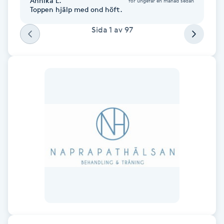
Annika L.
för ungefär en månad sedan
Toppen hjälp med ond höft.
F
Sida
1
av
97
Face framing
Faceliftmassage
Fet hårbotten
Fettreducering
Fibromassage
Fillers
Fotmassage