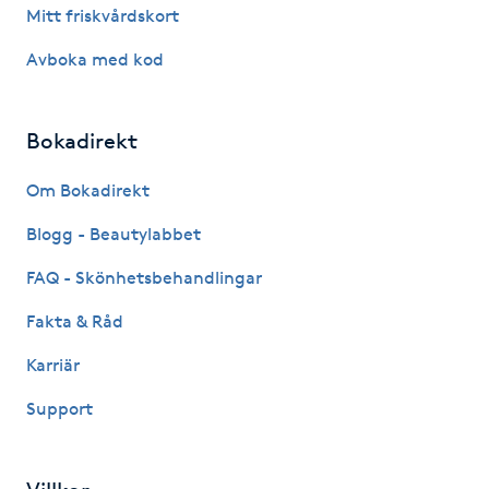
Hot Stone Massage
Mitt friskvårdskort
Avboka med kod
Hot yoga
Hudföryngring
Bokadirekt
Om Bokadirekt
Huduppstramning
Blogg - Beautylabbet
Hudvård
FAQ - Skönhetsbehandlingar
Hyaluronsyra
Fakta & Råd
Karriär
Hyperhidros
Support
Hypnos