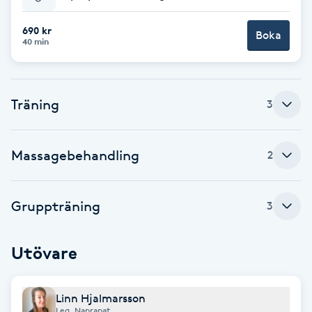
Babylights
690 kr
Boka
40 min
Balayage
Träning
Bambumassage
3
Barber
Massagebehandling
2
Barnklippning
Gruppträning
3
BIAB
Utövare
Blowout
Bottenfärg
Linn Hjalmarsson
Leg. Naprapat