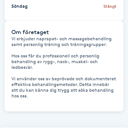
Föning
Söndag
Stängt
G
Gel naglar
Om företaget
Vi erbjuder naprapat- och massagebehandling 
samt personlig träning och träningsgrupper.

Gelenaglar
Hos oss får du professionell och personlig 
Gellack
behandling av rygg-, nack-, muskel- och 
ledbesvär.

Gellack med förstärkning
Vi använder oss av beprövade och dokumenterat 
effektiva behandlingsmetoder. Detta innebär 
att du kan känna dig trygg att söka behandling 
Gravidmassage
hos oss. 

Gravidyoga
Gruppträning