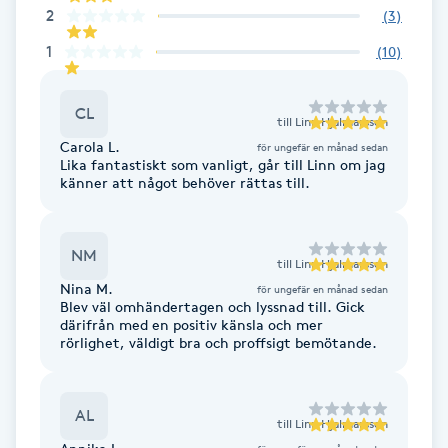
Cryoterapi
2
(
3
)
D
1
(
10
)
Damklippning
CL
till
Linn Hjalmarsson
Dermapen
Carola L.
för ungefär en månad sedan
Lika fantastiskt som vanligt, går till Linn om jag
känner att något behöver rättas till.
Diamantslipning
E
NM
till
Linn Hjalmarsson
Enzympeeling
Nina M.
för ungefär en månad sedan
Blev väl omhändertagen och lyssnad till. Gick
därifrån med en positiv känsla och mer
Extensions
rörlighet, väldigt bra och proffsigt bemötande.
Extensions borttagning
AL
till
Linn Hjalmarsson
Eyeliner-tatuering