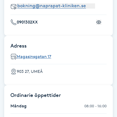
F
Face framing
0901302XX
Faceliftmassage
Adress
Fet hårbotten
Magasinsgatan 17
Fettreducering
903 27, UMEÅ
Fibromassage
Fillers
Ordinarie öppettider
Måndag
08:00 - 16:00
Fotmassage