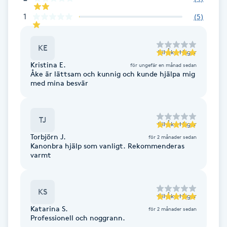
1
(
5
)
Brynformning
Brynfärgning
KE
till
Åke Häger
Kristina E.
för ungefär en månad sedan
Åke är lättsam och kunnig och kunde hjälpa mig
Brynplockning
med mina besvär
Bröllopsuppsättning
C
TJ
till
Åke Häger
Torbjörn J.
för 2 månader sedan
Celluliter
Kanonbra hjälp som vanligt. Rekommenderas
varmt
Coachning
KS
till
Åke Häger
Color correction
Katarina S.
för 2 månader sedan
Professionell och noggrann.