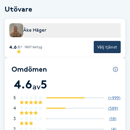
Utövare
Babylights
Balayage
Åke Häger
Bambumassage
4.6
Välj tjänst
1807
betyg
Barber
Omdömen
Barnklippning
4.6
5
av
BIAB
5
(
+999
)
Blowout
4
(
589
)
3
(
18
)
Bottenfärg
2
(
4
)