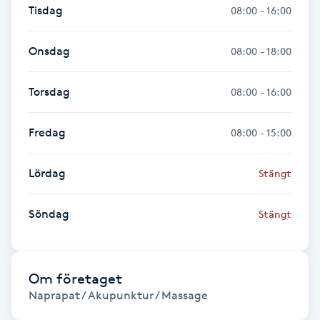
Tisdag
08:00 - 16:00
Fotsvamp
Onsdag
08:00 - 18:00
Fotvård
Torsdag
08:00 - 16:00
Fransar
Fredag
08:00 - 15:00
Fransborttagning
Lördag
Stängt
Fransfärgning
Söndag
Fransförlängning
Stängt
Fransförlängning Megavolym
Om företaget
Fransförlängning Volym
Naprapat / Akupunktur / Massage