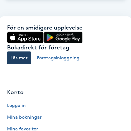
Fransk manikyr
Fransrengöring
För en smidigare upplevelse
Frekvensterapi
Bokadirekt för företag
Friskvård
Läs mer
Företagsinloggning
Friskvårdsmassage
Frisör
Konto
Funktionsanalys
Logga in
Mina bokningar
Färgning
Mina favoriter