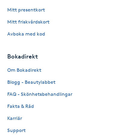
Föning
Mitt presentkort
G
Mitt friskvårdskort
Gel naglar
Avboka med kod
Gelenaglar
Bokadirekt
Gellack
Om Bokadirekt
Gellack med förstärkning
Blogg - Beautylabbet
FAQ - Skönhetsbehandlingar
Gravidmassage
Fakta & Råd
Gravidyoga
Karriär
Support
Gruppträning