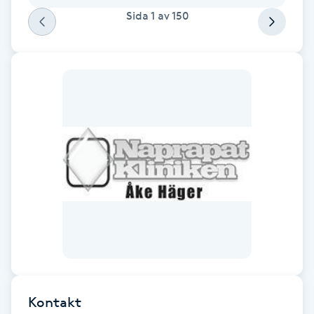
Cryoterapi
Sida
1
av
150
D
Damklippning
Dermapen
Diamantslipning
E
Enzympeeling
Extensions
Extensions borttagning
Kontakt
Eyeliner-tatuering