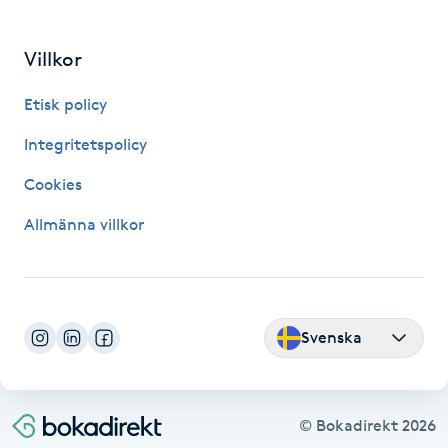
Gua Sha-massage
Villkor
H
Etisk policy
Hatha Yoga
Integritetspolicy
Headspa
Cookies
Allmänna villkor
Healing
Herrklippning
Svenska
HIFU
Hollywood Peel
© Bokadirekt
2026