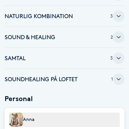
Brynformning
NATURLIG KOMBINATION
3
Brynfärgning
SOUND & HEALING
2
Brynplockning
SAMTAL
3
Bröllopsuppsättning
C
SOUNDHEALING PÅ LOFTET
1
Celluliter
Personal
Coachning
Color correction
Anna