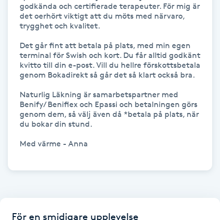
godkända och certifierade terapeuter. För mig är 
det oerhört viktigt att du möts med närvaro, 
Gua Sha-massage
trygghet och kvalitet. 

H
Det går fint att betala på plats, med min egen 
terminal för Swish och kort. Du får alltid godkänt 
Hatha Yoga
kvitto till din e-post. Vill du hellre förskottsbetala 
genom Bokadirekt så går det så klart också bra.

Headspa
Naturlig Läkning är samarbetspartner med 
Benify/ Beniflex och Epassi och betalningen görs 
genom dem, så välj även då *betala på plats, när 
Healing
du bokar din stund. 

Herrklippning
Med värme - Anna 

HIFU
Hollywood Peel
För en smidigare upplevelse