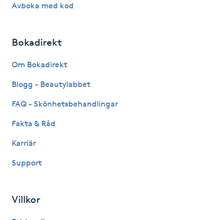
Avboka med kod
Hårborttagning
Hårbottenbehandling
Bokadirekt
Hårförlängning
Om Bokadirekt
Blogg - Beautylabbet
Hårvård
FAQ - Skönhetsbehandlingar
Hälsa
Fakta & Råd
Karriär
Hälsprickor
I
Support
Idrottsmassage
Villkor
IPL