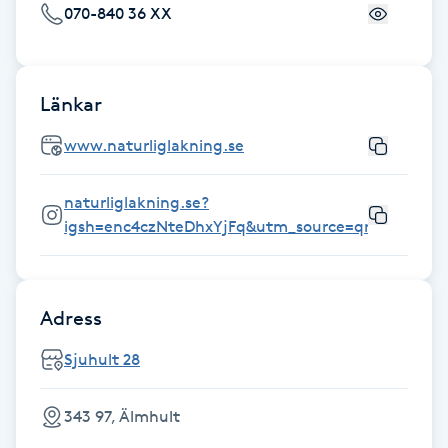
070-840 36 XX
Fransk manikyr
Fransrengöring
Länkar
Frekvensterapi
www.naturliglakning.se
Friskvård
naturliglakning.se?
igsh=enc4czNteDhxYjFq&utm_source=qr
Friskvårdsmassage
Frisör
Adress
Funktionsanalys
Sjuhult 28
Färgning
343 97, Älmhult