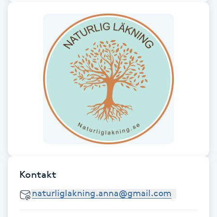
Fotsvamp
Fotvård
Fransar
Fransborttagning
Fransfärgning
Fransförlängning
Fransförlängning Megavolym
Kontakt
Fransförlängning Volym