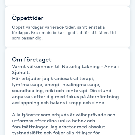
Föning
G
Öppettider
Öppet vardagar varierade tider, samt enstaka
Gel naglar
lördagar. Bra om du bokar i god tid för att få en tid
som passar dig.
Gelenaglar
Om företaget
Gellack
Varmt välkommen till Naturlig Läkning - Anna i 
Sjuhult. 

Här erbjuder jag kraniosakral terapi, 
Gellack med förstärkning
lymfmassage, energi- healingmassage, 
soundhealing, reiki och zonterapi. Din stund 
anpassas efter dig med fokus på återhämtning 
Gravidmassage
avslappning och balans i kropp och sinne. 

Gravidyoga
Alla tjänster som erbjuds är välbeprövade och 
utformas efter dina unika behov och 
förutsättningar. Jag arbetar med absolut 
Gruppträning
tystnadslöfte och följer alla ritlinjer för 