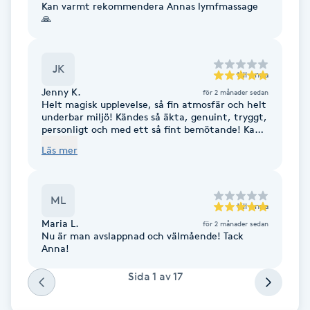
Kan varmt rekommendera Annas lymfmassage
🙏
F
Face framing
JK
till
Anna
Faceliftmassage
Jenny K.
för 2 månader sedan
Helt magisk upplevelse, så fin atmosfär och helt
underbar miljö! Kändes så äkta, genuint, tryggt,
personligt och med ett så fint bemötande! Kan
Fet hårbotten
varmt rekommendera alla att ta turen till
Läs mer
Anna.
Fettreducering
ML
till
Anna
Fibromassage
Maria L.
för 2 månader sedan
Nu är man avslappnad och välmående! Tack
Fillers
Anna!
Sida
1
av
17
Fotmassage