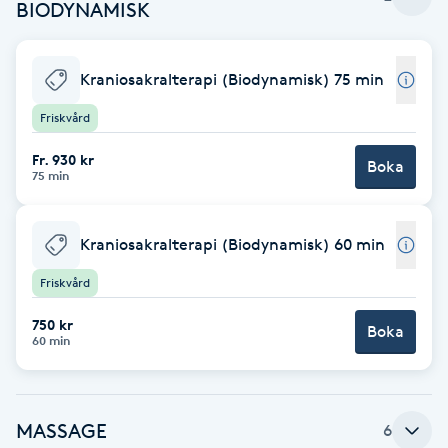
BIODYNAMISK
Babylights
Kraniosakralterapi (Biodynamisk) 75 min
Balayage
Friskvård
Bambumassage
Fr. 930 kr
Boka
75 min
Barber
Kraniosakralterapi (Biodynamisk) 60 min
Barnklippning
Friskvård
BIAB
750 kr
Boka
60 min
Blowout
Bottenfärg
MASSAGE
6