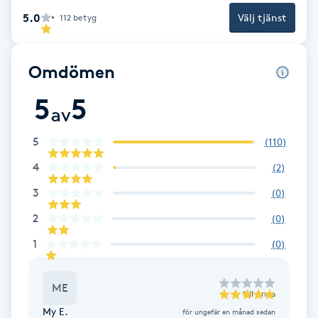
Cryoterapi
5.0
Välj tjänst
112
betyg
D
Damklippning
Omdömen
5
5
Dermapen
av
Diamantslipning
5
(
110
)
E
4
(
2
)
3
(
0
)
Enzympeeling
2
(
0
)
Extensions
1
(
0
)
Extensions borttagning
ME
till
Anna
My E.
för ungefär en månad sedan
Eyeliner-tatuering