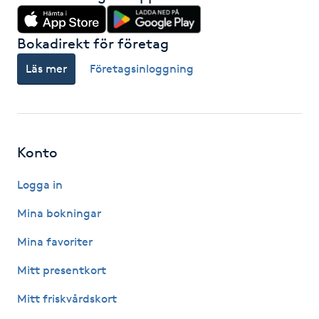
Hot Stone Massage
Bokadirekt för företag
Hot yoga
Läs mer
Företagsinloggning
Hudföryngring
Huduppstramning
Konto
Hudvård
Logga in
Hyaluronsyra
Mina bokningar
Mina favoriter
Hyperhidros
Mitt presentkort
Hypnos
Mitt friskvårdskort