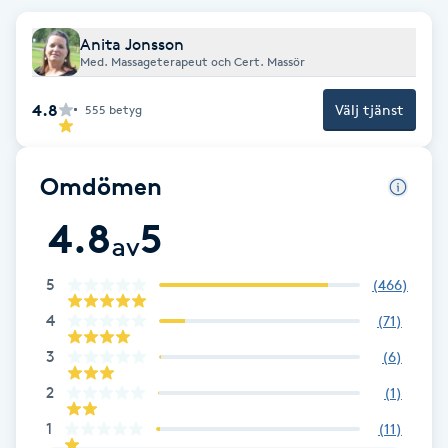
Brynformning
Anita Jonsson
Med. Massageterapeut och Cert. Massör
Brynfärgning
4.8
Välj tjänst
555
betyg
Brynplockning
Omdömen
Bröllopsuppsättning
4.8
5
C
av
Celluliter
5
(
466
)
4
(
71
)
Coachning
3
(
6
)
2
(
1
)
Color correction
1
(
11
)