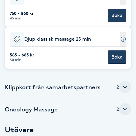
Babylights
760 - 860 kr
Boka
45 min
Balayage
Djup klassisk massage 25 min
Bambumassage
585 - 685 kr
Boka
30 min
Barber
Barnklippning
Klippkort från samarbetspartners
2
BIAB
Oncology Massage
2
Blowout
Utövare
Bottenfärg