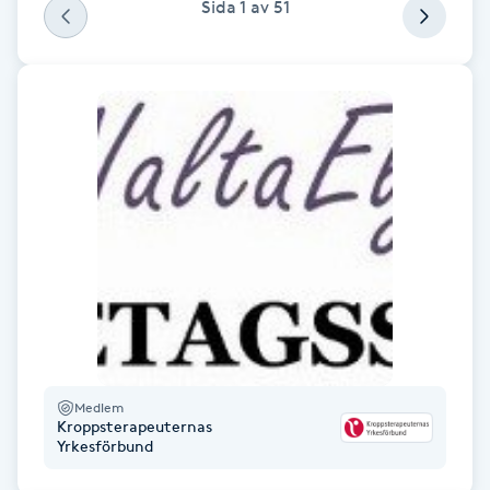
Sida
1
av
51
F
Face framing
Faceliftmassage
Fet hårbotten
Fettreducering
Fibromassage
Fillers
Medlem
Kroppsterapeuternas
Yrkesförbund
Fotmassage