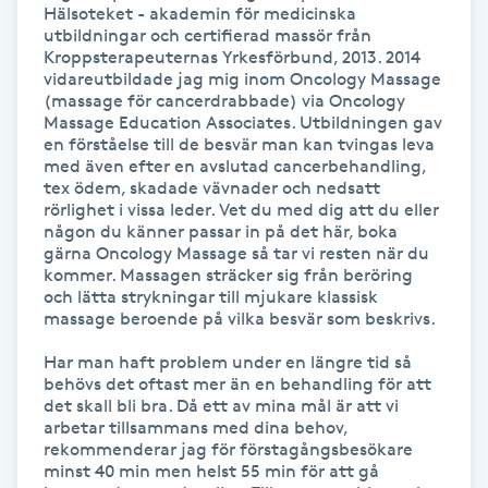
Hälsoteket - akademin för medicinska 
utbildningar och certifierad massör från 
Gua Sha-massage
Kroppsterapeuternas Yrkesförbund, 2013. 2014 
vidareutbildade jag mig inom Oncology Massage 
H
(massage för cancerdrabbade) via Oncology 
Massage Education Associates. Utbildningen gav 
Hatha Yoga
en förståelse till de besvär man kan tvingas leva 
med även efter en avslutad cancerbehandling, 
tex ödem, skadade vävnader och nedsatt 
Headspa
rörlighet i vissa leder. Vet du med dig att du eller 
någon du känner passar in på det här, boka 
gärna Oncology Massage så tar vi resten när du 
Healing
kommer. Massagen sträcker sig från beröring 
och lätta strykningar till mjukare klassisk 
Herrklippning
massage beroende på vilka besvär som beskrivs.

Har man haft problem under en längre tid så 
HIFU
behövs det oftast mer än en behandling för att 
det skall bli bra. Då ett av mina mål är att vi 
arbetar tillsammans med dina behov, 
Hollywood Peel
rekommenderar jag för förstagångsbesökare 
minst 40 min men helst 55 min för att gå 