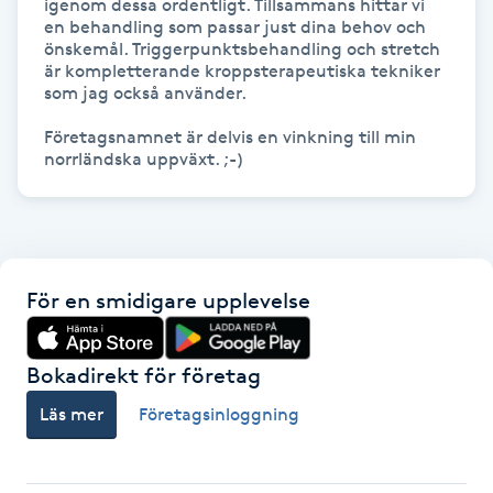
igenom dessa ordentligt. Tillsammans hittar vi 
Hot Stone Massage
en behandling som passar just dina behov och 
önskemål. Triggerpunktsbehandling och stretch 
är kompletterande kroppsterapeutiska tekniker 
Hot yoga
som jag också använder.

Hudföryngring
Företagsnamnet är delvis en vinkning till min 
norrländska uppväxt. ;-)
Huduppstramning
Hudvård
För en smidigare upplevelse
Hyaluronsyra
Bokadirekt för företag
Hyperhidros
Läs mer
Företagsinloggning
Hypnos