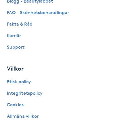
Blogg - Beautylabbet
IPL hårborttagning
FAQ - Skönhetsbehandlingar
Fakta & Råd
IR-massage
Karriär
J
Support
Japansk massage
K
Villkor
K18
Etisk policy
Katun fransar
Integritetspolicy
Cookies
Kemisk peeling
Allmäna villkor
Keratinbehandling