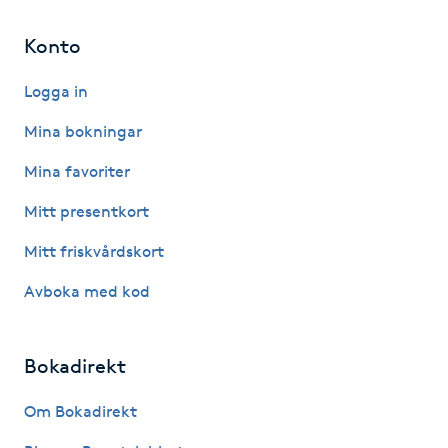
Hårborttagning
Konto
Hårbottenbehandling
Logga in
Hårförlängning
Mina bokningar
Mina favoriter
Hårvård
Mitt presentkort
Hälsa
Mitt friskvårdskort
Avboka med kod
Hälsprickor
I
Bokadirekt
Idrottsmassage
Om Bokadirekt
IPL