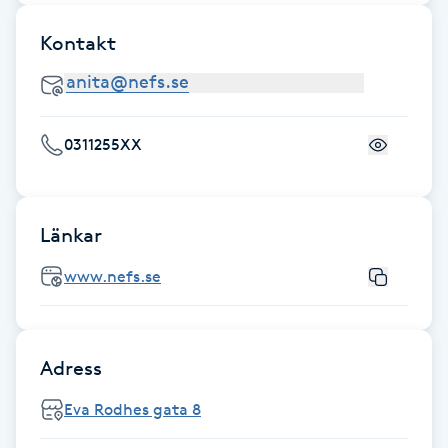
Fotsvamp
Kontakt
Fotvård
Fransar
0311255XX
Fransborttagning
Länkar
Fransfärgning
www.nefs.se
Fransförlängning
Fransförlängning Megavolym
Adress
Eva Rodhes gata 8
Fransförlängning Volym