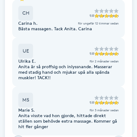
Cryoterapi
D
CH
till
Anita Jonsson
Carina h.
för ungefär 12 timmar sedan
Damklippning
Bästa massagen. Tack Anita. Carina
Dermapen
UE
till
Anita Jonsson
Diamantslipning
Ulrika E.
för 2 månader sedan
Anita är så proffsig och inlyssnande. Masserar
E
med stadig hand och mjukar upå alla spända
muskler! TACK!!
Enzympeeling
MS
Extensions
till
Anita Jonsson
Marie S.
för 3 månader sedan
Anita visste vad hon gjorde, hittade direkt
Extensions borttagning
ställen som behövde extra massage. Kommer gå
hit fler gånger
Eyeliner-tatuering