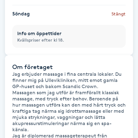
Föning
Söndag
Stängt
G
Gel naglar
Info om öppettider
Kvällspriser efter kl 18.
Gelenaglar
Gellack
Om företaget
Jag erbjuder massage i fina centrala lokaler. Du 
finner mig på Ullevikliniken, mitt emot gamla 
Gellack med förstärkning
GP-huset och bakom Scandic Crown.

Massagen som jag utför är framförallt klassisk 
massage, med tryck efter behov. Beroende på 
Gravidmassage
hur massagen utförs kan den med hårt tryck och 
kraftiga tag närma sig idrottsmassage eller med 
Gravidyoga
mjuka strykningar, vaggningar och lätta 
akupressurstimuleringar närma sig en spa-
känsla. 

Gruppträning
Jag är diplomerad massageterapeut från 