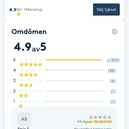
F
4.9
Välj tjänst
1584
betyg
Face framing
Omdömen
Faceliftmassage
4.9
5
av
Fet hårbotten
5
(
+999
)
4
Fettreducering
(
48
)
3
(
4
)
Fibromassage
2
(
1
)
1
(
7
)
Fillers
Fotmassage
AS
till
Agnes-Cecilia Nell
Anja S.
för ungefär 6 timmar sedan