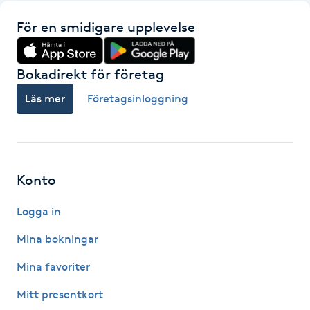
Hårborttagning
För en smidigare upplevelse
Hårbottenbehandling
Bokadirekt för företag
Hårförlängning
Läs mer
Företagsinloggning
Hårvård
Hälsa
Konto
Hälsprickor
Logga in
I
Mina bokningar
Idrottsmassage
Mina favoriter
Mitt presentkort
IPL