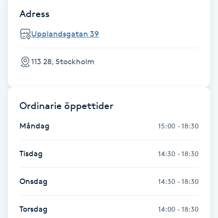
Föning
Adress
G
Upplandsgatan 39
Gel naglar
113 28, Stockholm
Gelenaglar
Gellack
Ordinarie öppettider
Måndag
15:00 - 18:30
Gellack med förstärkning
Tisdag
14:30 - 18:30
Gravidmassage
Onsdag
14:30 - 18:30
Gravidyoga
Torsdag
14:00 - 18:30
Gruppträning