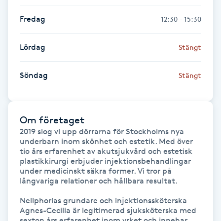
Fredag
12:30 - 15:30
Gua Sha-massage
H
Lördag
Stängt
Hatha Yoga
Söndag
Stängt
Headspa
Healing
Om företaget
2019 slog vi upp dörrarna för Stockholms nya 
underbarn inom skönhet och estetik. Med över 
Herrklippning
tio års erfarenhet av akutsjukvård och estetisk 
plastikkirurgi erbjuder injektionsbehandlingar 
under medicinskt säkra former. Vi tror på 
HIFU
långvariga relationer och hållbara resultat.

Hollywood Peel
Nellphorias grundare och injektionssköterska 
Agnes-Cecilia är legitimerad sjuksköterska med 
sexton års erfarenhet inom yrket och innehar 