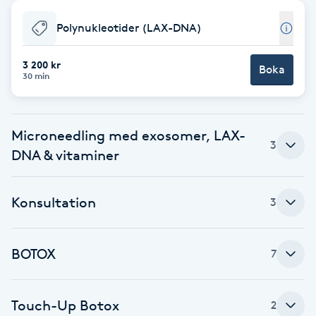
Babylights
Polynukleotider (LAX-DNA)
Balayage
3 200 kr
Boka
30 min
Bambumassage
Microneedling med exosomer, LAX-
Barber
3
DNA & vitaminer
Barnklippning
Konsultation
3
BIAB
BOTOX
7
Blowout
Bottenfärg
Touch-Up Botox
2