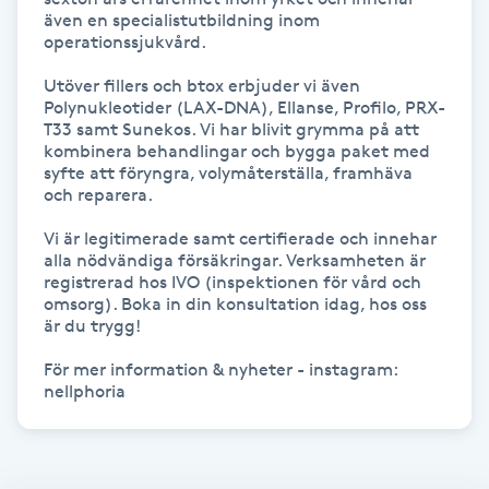
Hot Stone Massage
även en specialistutbildning inom 
operationssjukvård.

Hot yoga
Utöver fillers och btox erbjuder vi även 
Polynukleotider (LAX-DNA), Ellanse, Profilo, PRX-
T33 samt Sunekos. Vi har blivit grymma på att 
Hudföryngring
kombinera behandlingar och bygga paket med 
syfte att föryngra, volymåterställa, framhäva 
och reparera.

Huduppstramning
Vi är legitimerade samt certifierade och innehar 
Hudvård
alla nödvändiga försäkringar. Verksamheten är 
registrerad hos IVO (inspektionen för vård och 
omsorg). Boka in din konsultation idag, hos oss 
Hyaluronsyra
är du trygg!

För mer information & nyheter - instagram: 
Hyperhidros
Hypnos