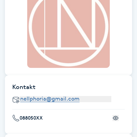
Fransk manikyr
Fransrengöring
Frekvensterapi
Friskvård
Friskvårdsmassage
Kontakt
Frisör
Funktionsanalys
088050XX
Färgning