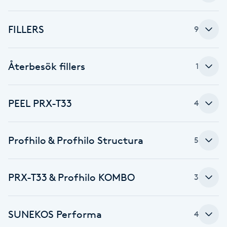
Brynformning
FILLERS
9
Brynfärgning
Återbesök fillers
1
Brynplockning
PEEL PRX-T33
4
Bröllopsuppsättning
C
Profhilo & Profhilo Structura
5
Celluliter
Coachning
PRX-T33 & Profhilo KOMBO
3
Color correction
SUNEKOS Performa
4