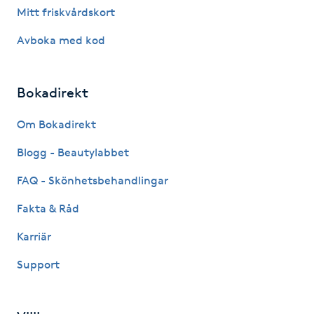
Mitt friskvårdskort
IPL hårborttagning
Avboka med kod
IR-massage
J
Bokadirekt
Japansk massage
Om Bokadirekt
K
Blogg - Beautylabbet
K18
FAQ - Skönhetsbehandlingar
Fakta & Råd
Katun fransar
Karriär
Kemisk peeling
Support
Keratinbehandling