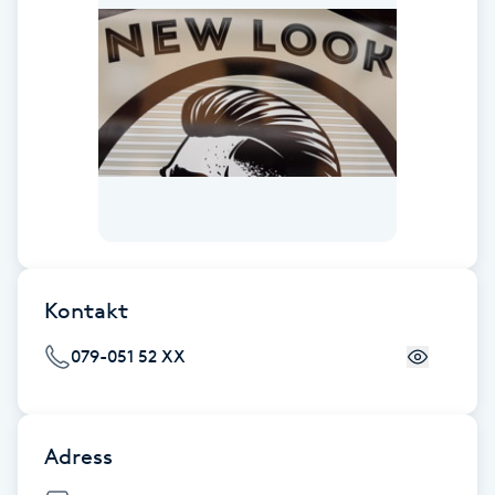
F
Face framing
Faceliftmassage
Fet hårbotten
Fettreducering
Kontakt
Fibromassage
079-051 52 XX
Fillers
Adress
Fotmassage