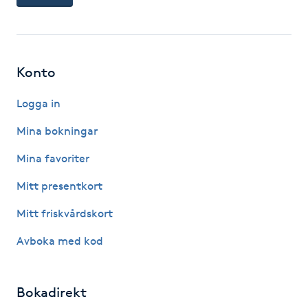
Föning
G
Gel naglar
Konto
Logga in
Gelenaglar
Mina bokningar
Gellack
Mina favoriter
Gellack med förstärkning
Mitt presentkort
Mitt friskvårdskort
Gravidmassage
Avboka med kod
Gravidyoga
Bokadirekt
Gruppträning