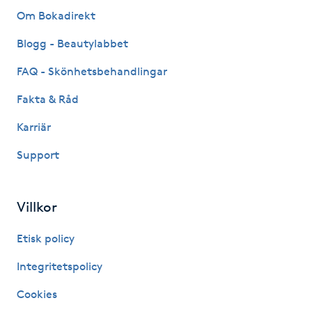
Om Bokadirekt
Gua Sha-massage
Blogg - Beautylabbet
H
FAQ - Skönhetsbehandlingar
Hatha Yoga
Fakta & Råd
Headspa
Karriär
Support
Healing
Herrklippning
Villkor
Etisk policy
HIFU
Integritetspolicy
Hollywood Peel
Cookies