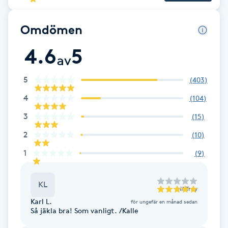
Brynformning
Omdömen
Brynfärgning
4.6
5
av
Brynplockning
5
(
403
)
4
(
104
)
Bröllopsuppsättning
3
(
15
)
C
2
(
10
)
Celluliter
1
(
9
)
Coachning
KL
till
Troy
Color correction
Karl L.
för ungefär en månad sedan
Så jäkla bra! Som vanligt. /Kalle