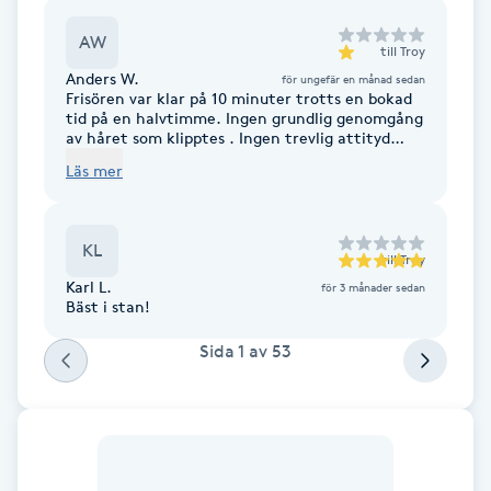
Cryoterapi
D
AW
till
Troy
Anders W.
för ungefär en månad sedan
Damklippning
Frisören var klar på 10 minuter trotts en bokad
tid på en halvtimme. Ingen grundlig genomgång
av håret som klipptes . Ingen trevlig attityd
Dermapen
med. Ingen kundfokus.
Läs mer
Diamantslipning
E
KL
till
Troy
Karl L.
för 3 månader sedan
Enzympeeling
Bäst i stan!
Sida
1
av
53
Extensions
Extensions borttagning
Eyeliner-tatuering