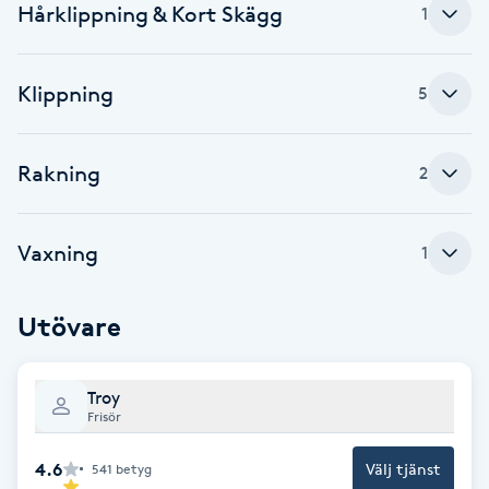
Hårklippning & Kort Skägg
1
Babylights
Klippning
5
Balayage
Bambumassage
Rakning
2
Barber
Vaxning
1
Barnklippning
Utövare
BIAB
Troy
Blowout
Frisör
Bottenfärg
4.6
Välj tjänst
541
betyg