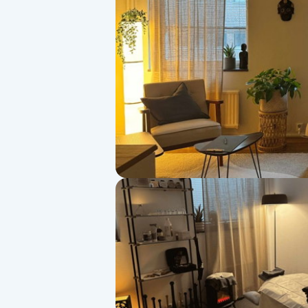
Alternativmedicin
Andningsmassage
Ansiktslyft utan kirurgi
Aromamassage
Ashtanga Yoga
Ayurveda
Ayurvedisk Massage
Ansiktsbehandling djuprengörande
B