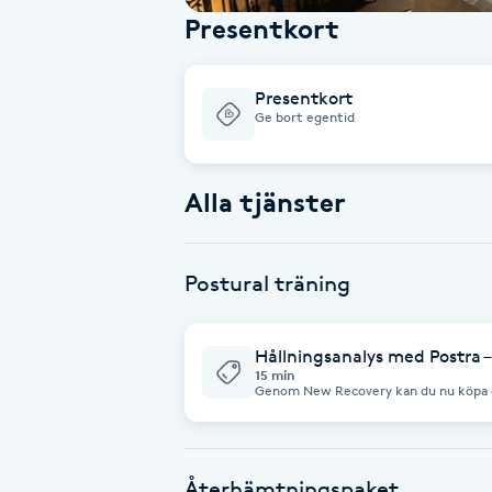
Presentkort
Babylights
Presentkort
Balayage
Ge bort egentid
Bambumassage
Alla tjänster
Barber
Postural träning
Barnklippning
BIAB
Hållningsanalys med Postra –
15 min
Genom New Recovery kan du nu köpa en 
till kampanjpris. Postra är ett digitalt träningsupplägg för dig som vill
Blowout
förbättra din hållning, få bättre kropp
kroppen genom postural träning. Analys
av din hållning och du får ett personli
Detta passar dig som känner dig stel, 
Bottenfärg
återkommande spänningar eller vill bör
Återhämtningspaket