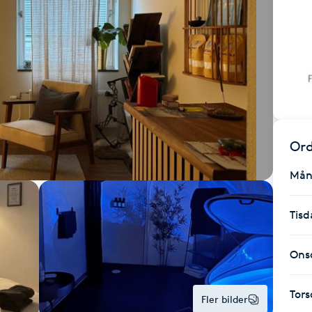
Ord
Mån
Tisd
Ons
Tor
Fler bilder