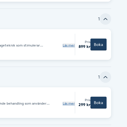
r och att sömnen förbättras efteråt.
terhämtning från fysisk ansträngning
ila.
1
Pris
Boka
ageteknik som stimulerar
Läs mer
899 kr
effektivt rensa bort slaggprodukter.
handling som förbättrar cirkulationen
ar hela kroppen och vid behov läggs
 vätskeansamling. Vid första tillfället
 att få en större bild av din
en efter dina behov. OBS drick
nan, för att underlätta kroppens
1
na som sitter i vävnaden.
Pris
Boka
nande behandling som använder
Läs mer
299 kr
fflödet och blodcirkulationen. Det
erka trötta och tunga ben samt påskynda
ller stillasittande. En effektiv och