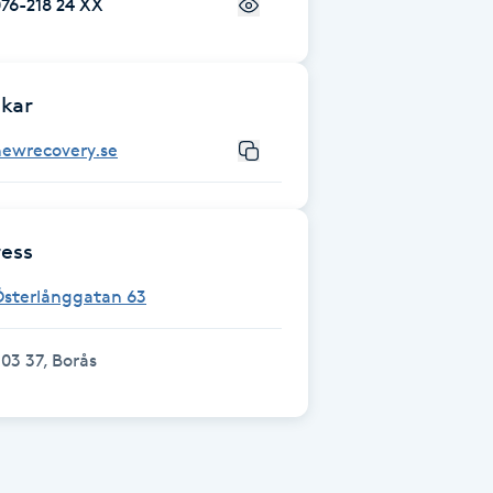
76-218 24 XX
kar
newrecovery.se
ess
Österlånggatan 63
03 37, Borås