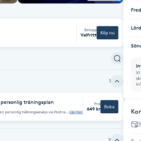
Fre
Lör
Belopp
Köp nu
Valfritt
Sön
In
Vi
sk
1
in
 personlig träningsplan
Pris
Boka
649 kr
Ko
personlig hållningsanalys via Postra
Läs mer
skontroll och jobba med obalanser i
en hjälper dig att få en tydligare bild
gt anpassat träningsprogram att följa.
snedbelastad, sitter mycket, har
ja träna din hållning på ett mer
2