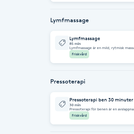
Cryoterapi
spänningar i muskler och leder minska
Floating kan vara hjälpsamt både vid å
och när det finns ett behov av mental v
D
Lymfmassage
Damklippning
Lymfmassage
85 min
Dermapen
Lymfmassage är en mild, rytmisk mass
lymfsystemet och hjälper kroppen att 
Friskvård
Det är en långsam och avslappnande be
och minskar svullnad. Massagen omfatt
Diamantslipning
extra tid på problematiska områden med
ingår 15 minuter gratis konsultation för
E
hälsosituation och kunna anpassa behandling
mycket vatten samma dag och dagen in
Pressoterapi
förmåga att rensa bort slaggprodukter
Enzympeeling
Pressoterapi ben 30 minuter
Extensions
30 min
Pressoterapi för benen är en avslapp
luftkompression för att stimulera lym
Friskvård
hjälper till att minska svullnad, motv
Extensions borttagning
återhämtningen efter fysisk aktivitet e
behaglig stund för dina ben.