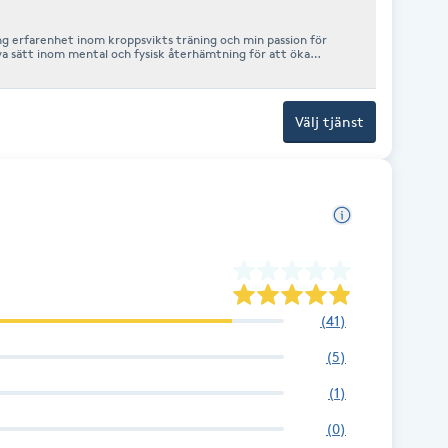
g erfarenhet inom kroppsvikts träning och min passion för
va sätt inom mental och fysisk återhämtning för att öka
Välj tjänst
(
41
)
(
5
)
(
1
)
(
0
)