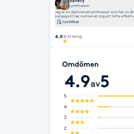
Saveliy
Lymfmassör
Fransk manikyr
Jag är en diplomerad lymfmassör som har en lån
kampsport har motiverat mig att hitta effekti
prestationen i människokroppen.
Certifikat
Fransrengöring
4.9
47
betyg
Frekvensterapi
Friskvård
Omdömen
4.9
5
Friskvårdsmassage
av
Frisör
5
4
Funktionsanalys
3
Färgning
2