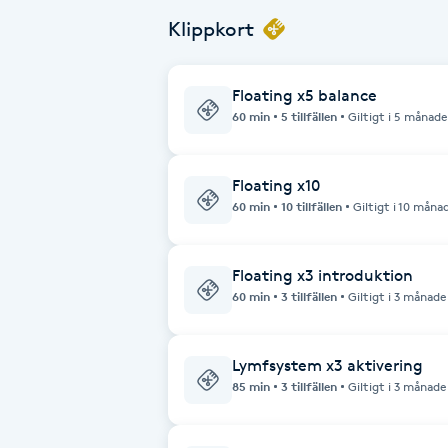
Eyeliner-tatuering
Klippkort
F
Face framing
Floating x5 balance
60 min
5 tillfällen
Giltigt i 5 månade
Faceliftmassage
Floating x10
Fet hårbotten
60 min
10 tillfällen
Giltigt i 10 måna
Fettreducering
Floating x3 introduktion
60 min
3 tillfällen
Giltigt i 3 månade
Fibromassage
Fillers
Lymfsystem x3 aktivering
85 min
3 tillfällen
Giltigt i 3 månade
Fotmassage