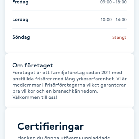
Fredag
09:00 - 18:00
Hårborttagning
Lördag
10:00 - 14:00
Hårbottenbehandling
Söndag
Stängt
Hårförlängning
Hårvård
Om företaget
Företaget är ett familjeföretag sedan 2011 med 
Hälsa
anställda frisörer med lång yrkeserfarenhet. Vi är 
medlemmar i Frisörföretagarna vilket garanterar 
Hälsprickor
bra villkor och en branschkännedom. 
I
Idrottsmassage
Certifieringar
IPL
Här kan du öppna utövares uppladdade