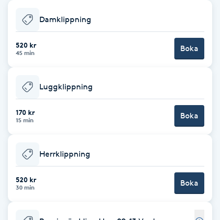
Babylights
Damklippning
Balayage
520 kr
Boka
45 min
Bambumassage
Luggklippning
Barber
170 kr
Boka
15 min
Barnklippning
Herrklippning
BIAB
520 kr
Blowout
Boka
30 min
Bottenfärg