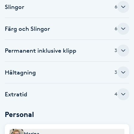
Slingor
6
F
Face framing
Färg och Slingor
6
Faceliftmassage
Permanent inklusive klipp
3
Fet hårbotten
Håltagning
3
Fettreducering
Fibromassage
Extratid
4
Fillers
Personal
Fotmassage
Marina