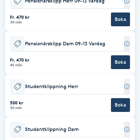
Pensionärsklipp Herr 09-13 Vardag
Brynformning
Fr. 470 kr
Boka
30 min
Brynfärgning
Pensionärsklipp Dam 09-13 Vardag
Brynplockning
Fr. 470 kr
Boka
Bröllopsuppsättning
45 min
C
Studentklippning Herr
Celluliter
500 kr
Boka
Coachning
30 min
Color correction
Studentklippning Dam