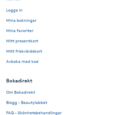
Kinesiologi
Logga in
Mina bokningar
Kinesisk medicin
Mina favoriter
Kiropraktik
Mitt presentkort
Klangmassage
Mitt friskvårdskort
Avboka med kod
Klippning
Klippning & Slingor
Bokadirekt
Om Bokadirekt
Klippning ungdom
Blogg - Beautylabbet
Koppningsmassage
FAQ - Skönhetsbehandlingar