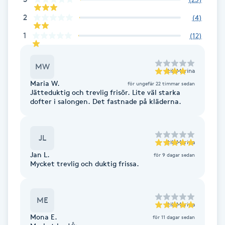
Fransk manikyr
2
(
4
)
1
(
12
)
Fransrengöring
Frekvensterapi
MW
till
Marina
Maria W.
för ungefär 22 timmar sedan
Jätteduktig och trevlig frisör. Lite väl starka
Friskvård
dofter i salongen. Det fastnade på kläderna.
Friskvårdsmassage
JL
till
Marina
Frisör
Jan L.
för 9 dagar sedan
Mycket trevlig och duktig frissa.
Funktionsanalys
ME
till
Marina
Färgning
Mona E.
för 11 dagar sedan