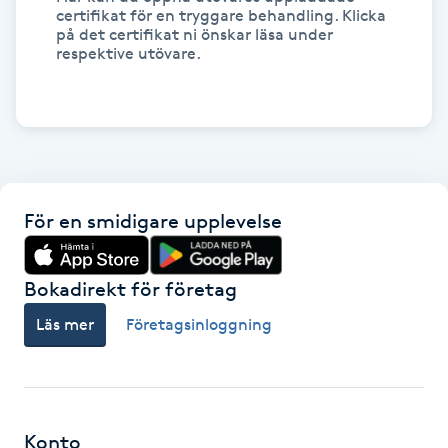
certifikat för en tryggare behandling. Klicka
på det certifikat ni önskar läsa under
IPL hårborttagning
respektive utövare.
IR-massage
J
Japansk massage
K
För en smidigare upplevelse
K18
Bokadirekt för företag
Katun fransar
Läs mer
Företagsinloggning
Kemisk peeling
Keratinbehandling
Konto