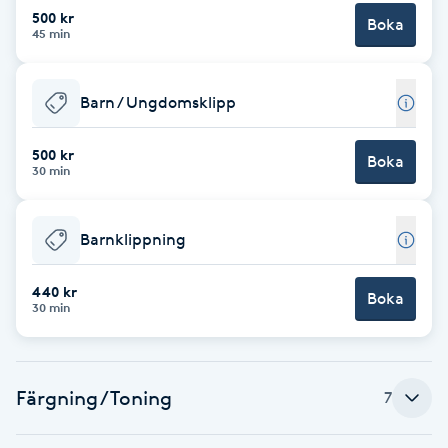
Cryoterapi
500 kr
Boka
45 min
D
Damklippning
Barn / Ungdomsklipp
Dermapen
500 kr
Boka
30 min
Diamantslipning
E
Barnklippning
Enzympeeling
440 kr
Boka
30 min
Extensions
Extensions borttagning
Färgning / Toning
7
Eyeliner-tatuering