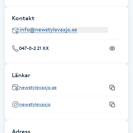
Gua Sha-massage
Kontakt
H
Hatha Yoga
047-0-2 21 XX
Headspa
Healing
Länkar
Herrklippning
newstylevaxjo.se
HIFU
newstylevaxjo
Hollywood Peel
Adress