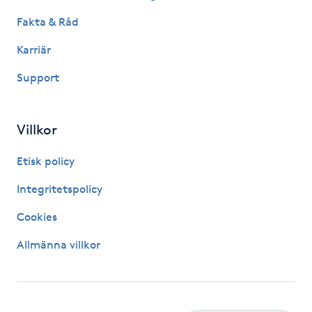
Kosmetisk tatuering
Fakta & Råd
Karriär
Kostrådgivning
Support
Kroppsinpackning
Villkor
Kroppspeeling
Etisk policy
Käkledsbehandling
Integritetspolicy
Kärlbehandling
Cookies
L
Allmänna villkor
Laserbehandling
Lashlift Keratin