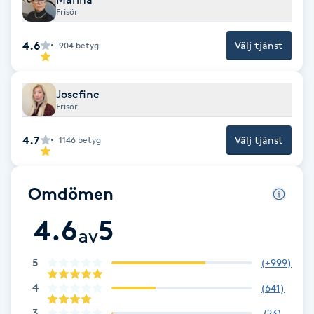
Frisör
Fotsvamp
4.6
Välj tjänst
904
betyg
Fotvård
Fransar
Josefine
Frisör
Fransborttagning
4.7
Välj tjänst
1146
betyg
Fransfärgning
Omdömen
Fransförlängning
4.6
5
av
Fransförlängning Megavolym
5
(
+999
)
4
(
641
)
Fransförlängning Volym
3
(
23
)