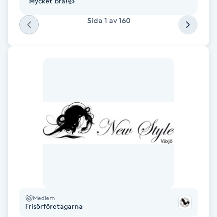
Mycket bra!👍
Föning
Sida
1
av
160
G
Gel naglar
Gelenaglar
Gellack
Gellack med förstärkning
Gravidmassage
Gravidyoga
Medlem
Frisörföretagarna
Gruppträning