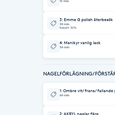
15 min
Babylights
3: Emme G polish återbesök
30 min
Balayage
Rabatt 30%
Bambumassage
4: Manikyr vanlig lack
30 min
Barber
Barnklippning
NAGELFÖRLÄGNING/FÖRSTÄR
BIAB
1: Ombre vit/ frans/ fallande 
60 min
Blowout
Bottenfärg
2: AKRYL naglar färg