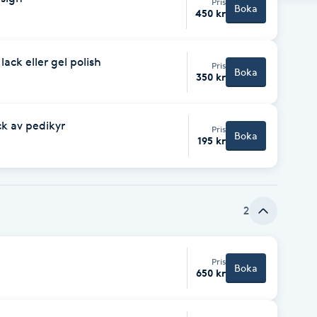
Pris
Boka
450 kr
 lack eller gel polish
Pris
Boka
350 kr
k av pedikyr
Pris
Boka
195 kr
2
Pris
Boka
650 kr