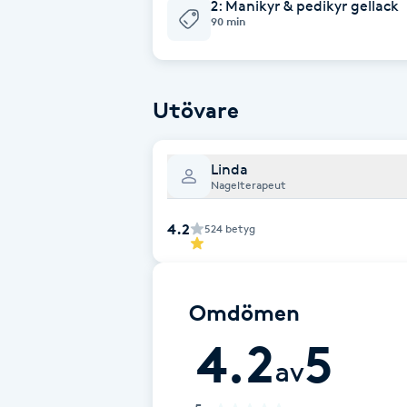
Eyeliner-tatuering
2: Manikyr & pedikyr gellack
90 min
F
Face framing
Utövare
Faceliftmassage
Linda
Fet hårbotten
Nagelterapeut
4.2
Fettreducering
524
betyg
Fibromassage
Omdömen
Fillers
4.2
5
av
Fotmassage