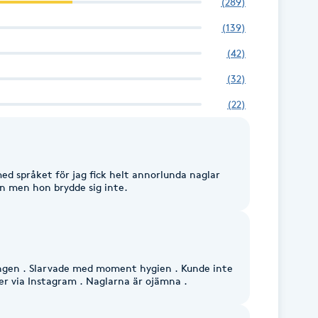
(
289
)
(
139
)
(
42
)
(
32
)
(
22
)
ed språket för jag fick helt annorlunda naglar
en men hon brydde sig inte.
ingen . Slarvade med moment hygien . Kunde inte
er via Instagram . Naglarna är ojämna .