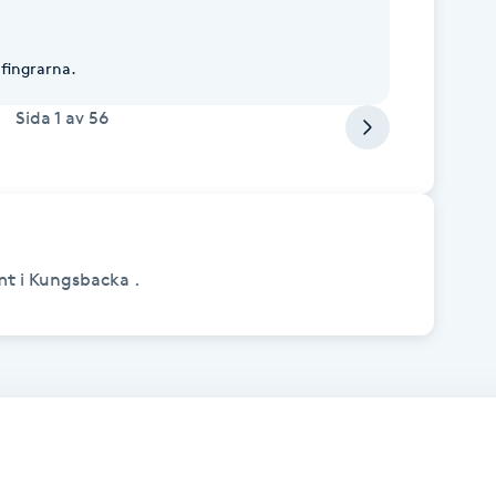
 fingrarna.
Sida
1
av
56
mt i Kungsbacka .