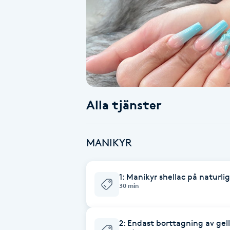
Alternativmedicin
Andningsmassage
Ansiktslyft utan kirurgi
Aromamassage
Alla tjänster
Ashtanga Yoga
MANIKYR
Ayurveda
1: Manikyr shellac på naturli
Ayurvedisk Massage
30 min
Ansiktsbehandling djuprengörande
2: Endast borttagning av gel
B