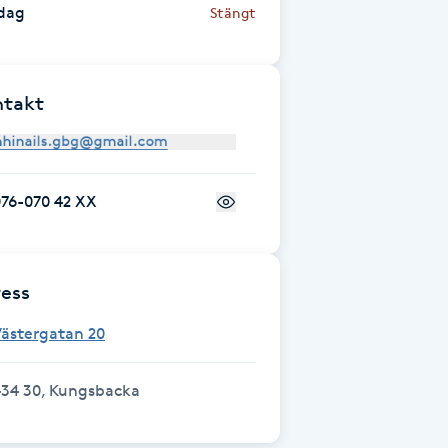
dag
Stängt
ntakt
076-070 42 XX
ess
Västergatan 20
434 30, Kungsbacka