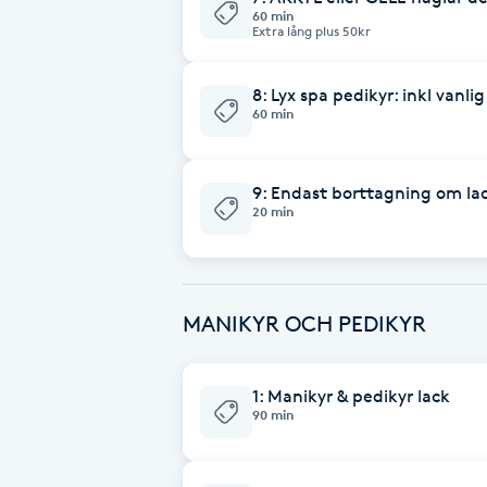
Cryoterapi
60 min
Extra lång plus 50kr
D
8: Lyx spa pedikyr: inkl vanlig
Damklippning
60 min
Dermapen
9: Endast borttagning om lac
20 min
Diamantslipning
E
Enzympeeling
MANIKYR OCH PEDIKYR
Extensions
1: Manikyr & pedikyr lack
90 min
Extensions borttagning