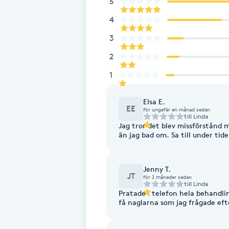
5
Fotsvamp
4
3
Fotvård
2
Fransar
1
Fransborttagning
Elsa E.
EE
för ungefär en månad sedan
till
Linda
Jag tror det blev missförstånd m
Fransfärgning
än jag bad om. Sa till under tid
Fransförlängning
Jenny T.
JT
för 2 månader sedan
till
Linda
Fransförlängning Megavolym
Pratade i telefon hela behandl
få naglarna som jag frågade eft
Fransförlängning Volym