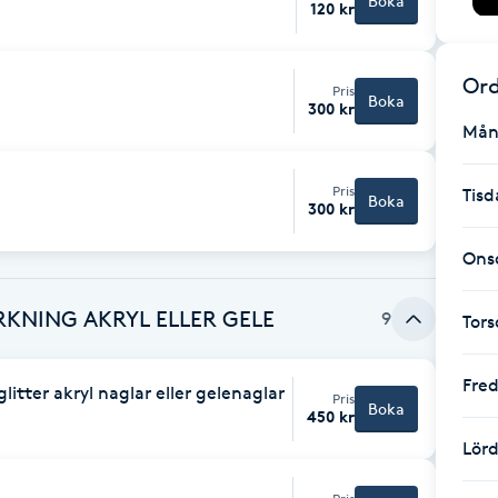
Boka
120 kr
Ord
Pris
Boka
300 kr
Mån
Pris
Tisd
Boka
300 kr
Ons
KNING AKRYL ELLER GELE
9
Tor
Fre
glitter akryl naglar eller gelenaglar
Pris
Boka
450 kr
Lör