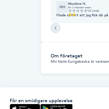
Nicoline H.
Fransk manikyr
NH
för 2 månader sedan
till
Linda
Filade så hårt att jag fick sår på
Fransrengöring
Frekvensterapi
Friskvård
Om företaget
Friskvårdsmassage
Nhi Nails Kungsbacka är verksa
Frisör
Funktionsanalys
För en smidigare upplevelse
Färgning