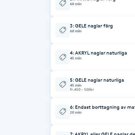
60 min
Brynformning
3: GELE naglar färg
Brynfärgning
60 min
Brynplockning
4: AKRYL naglar naturliga
45 min
Bröllopsuppsättning
C
5: GELE naglar naturliga
45 min
Celluliter
fr.450 - 500kr
Coachning
6: Endast borttagning av mate
20 min
Color correction
7: AKRYL eller GELE naglar d