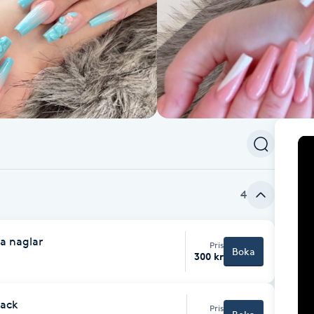
4
ga naglar
Pris
Boka
300 kr
lack
Pris