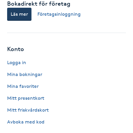
Bokadirekt för företag
Gua Sha-massage
Läs mer
Företagsinloggning
H
Hatha Yoga
Konto
Headspa
Logga in
Healing
Mina bokningar
Mina favoriter
Herrklippning
Mitt presentkort
HIFU
Mitt friskvårdskort
Hollywood Peel
Avboka med kod