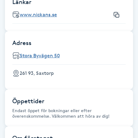
Länkar
Fransk manikyr
www.nickans.se
Fransrengöring
Frekvensterapi
Adress
Stora Byvägen 50
Friskvård
261 93, Saxtorp
Friskvårdsmassage
Frisör
Öppettider
Funktionsanalys
Endast öppet för bokningar eller efter
överenskommelse. Välkommen att höra av dig!
Färgning
Om företaget