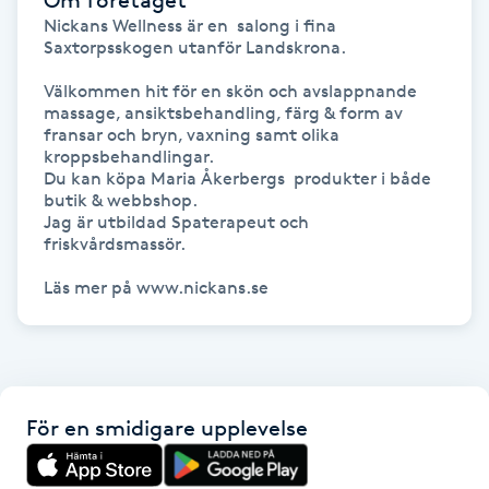
Föning
Nickans Wellness är en  salong i fina 
Saxtorpsskogen utanför Landskrona.

G
Välkommen hit för en skön och avslappnande 
Gel naglar
massage, ansiktsbehandling, färg & form av 
fransar och bryn, vaxning samt olika 
kroppsbehandlingar.

Gelenaglar
Du kan köpa Maria Åkerbergs  produkter i både 
butik & webbshop. 

Jag är utbildad Spaterapeut och 
Gellack
friskvårdsmassör.

Läs mer på www.nickans.se
Gellack med förstärkning
Gravidmassage
Gravidyoga
För en smidigare upplevelse
Gruppträning