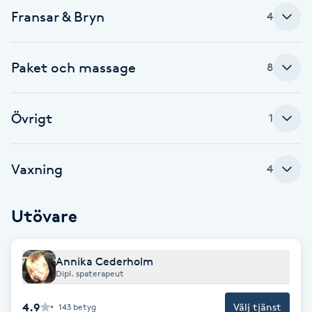
Fransar & Bryn
4
Brynformning
Brynfärgning
Paket och massage
8
Brynplockning
Övrigt
1
Bröllopsuppsättning
C
Vaxning
4
Celluliter
Utövare
Coachning
Annika Cederholm
Dipl. spaterapeut
Color correction
4.9
Välj tjänst
143
betyg