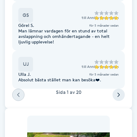
F
GS
till
Annika Cederholm
Face framing
Görel S.
för 5 månader sedan
Man lämnar vardagen för en stund av total
avslappning och omhändertagande - en helt
Faceliftmassage
ljuvlig upplevelse!
Fet hårbotten
UJ
till
Annika Cederholm
Ulla J.
Fettreducering
för 5 månader sedan
Absolut bästa stället man kan besöka❤️.
Fibromassage
Sida
1
av
20
Fillers
Fotmassage