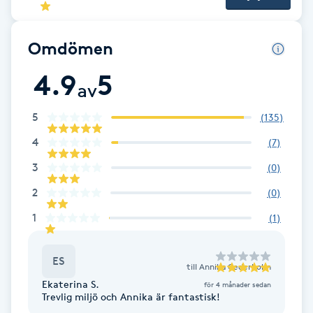
Cryoterapi
D
Omdömen
Damklippning
4.9
5
av
Dermapen
5
(
135
)
Diamantslipning
4
(
7
)
E
3
(
0
)
2
Enzympeeling
(
0
)
1
(
1
)
Extensions
ES
till
Annika Cederholm
Extensions borttagning
Ekaterina S.
för 4 månader sedan
Trevlig miljö och Annika är fantastisk!
Eyeliner-tatuering