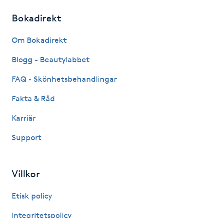
Hot Stone Massage
Bokadirekt
Hot yoga
Om Bokadirekt
Blogg - Beautylabbet
Hudföryngring
FAQ - Skönhetsbehandlingar
Huduppstramning
Fakta & Råd
Hudvård
Karriär
Support
Hyaluronsyra
Hyperhidros
Villkor
Etisk policy
Hypnos
Integritetspolicy