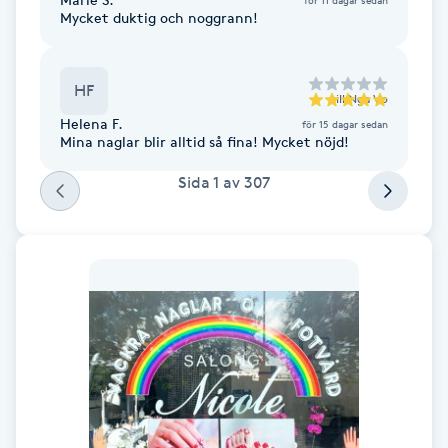
Mycket duktig och noggrann!
Fotsvamp
Fotvård
HF
till
Nga Vo
Helena F.
för 15 dagar sedan
Fransar
Mina naglar blir alltid så fina! Mycket nöjd!
Sida
1
av
307
Fransborttagning
Fransfärgning
Fransförlängning
Fransförlängning Megavolym
Fransförlängning Volym