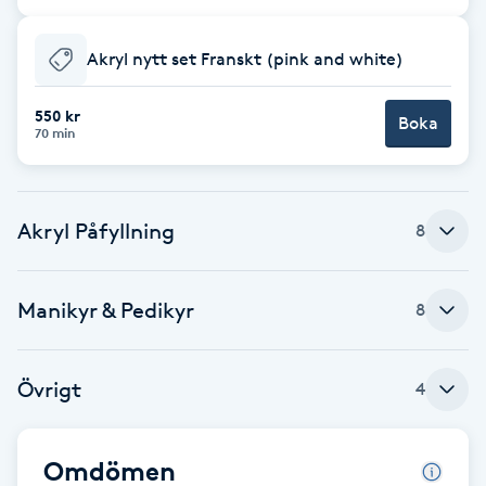
Cryoterapi
D
Akryl nytt set Franskt (pink and white)
Damklippning
550 kr
Boka
70 min
Dermapen
Diamantslipning
Akryl Påfyllning
8
E
Enzympeeling
Manikyr & Pedikyr
8
Extensions
Övrigt
4
Extensions borttagning
Omdömen
Eyeliner-tatuering