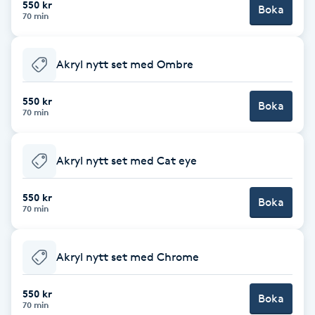
550 kr
Boka
70 min
Brynformning
Akryl nytt set med Ombre
Brynfärgning
550 kr
Brynplockning
Boka
70 min
Bröllopsuppsättning
Akryl nytt set med Cat eye
C
550 kr
Celluliter
Boka
70 min
Coachning
Akryl nytt set med Chrome
Color correction
550 kr
Boka
70 min