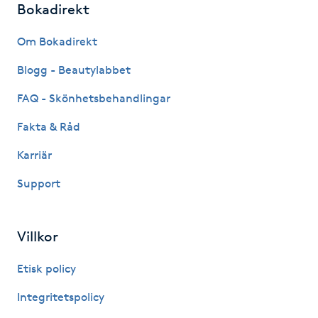
Bokadirekt
IPL hårborttagning
Om Bokadirekt
IR-massage
Blogg - Beautylabbet
J
FAQ - Skönhetsbehandlingar
Japansk massage
Fakta & Råd
K
Karriär
K18
Support
Katun fransar
Villkor
Kemisk peeling
Etisk policy
Integritetspolicy
Keratinbehandling