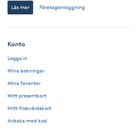
Hårborttagning
Läs mer
Företagsinloggning
Hårbottenbehandling
Hårförlängning
Konto
Hårvård
Logga in
Mina bokningar
Hälsa
Mina favoriter
Hälsprickor
Mitt presentkort
I
Mitt friskvårdskort
Idrottsmassage
Avboka med kod
IPL