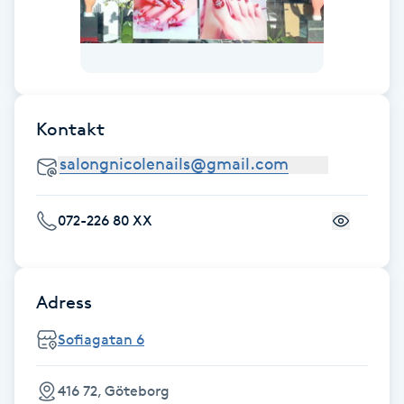
Fransk manikyr
Fransrengöring
Frekvensterapi
Kontakt
Friskvård
Friskvårdsmassage
072-226 80 XX
Frisör
Adress
Funktionsanalys
Sofiagatan 6
Färgning
416 72, Göteborg