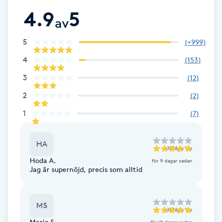
4.9
5
F
av
Face framing
5
(
+999
)
4
(
153
)
Faceliftmassage
3
(
12
)
Fet hårbotten
2
(
2
)
1
(
7
)
Fettreducering
HA
Fibromassage
till
Nga Vo
Hoda A.
för 9 dagar sedan
Jag är supernöjd, precis som alltid
Fillers
Fotmassage
MS
till
Nga Vo
Marie S.
för 11 dagar sedan