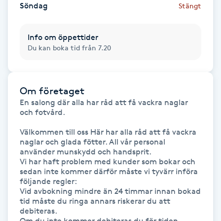
Söndag
Stängt
Gua Sha-massage
Info om öppettider
H
Du kan boka tid från 7.20
Hatha Yoga
Headspa
Om företaget
En salong där alla har råd att få vackra naglar 
och fotvård. 

Healing
Välkommen till oss Här har alla råd att få vackra 
naglar och glada fötter. All vår personal 
Herrklippning
använder munskydd och handsprit.

Vi har haft problem med kunder som bokar och 
sedan inte kommer därför måste vi tyvärr införa 
HIFU
följande regler:

Vid avbokning mindre än 24 timmar innan bokad 
Hollywood Peel
tid måste du ringa annars riskerar du att 
debiteras.

Om du inte kommer debiteras du för tiden.
