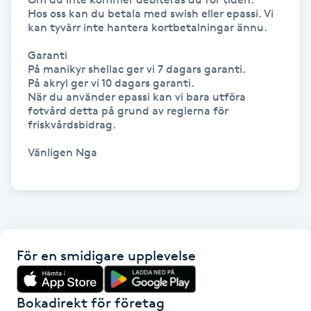
Hot Stone Massage
Hos oss kan du betala med swish eller epassi. Vi 
kan tyvärr inte hantera kortbetalningar ännu.

Hot yoga
Garanti

På manikyr shellac ger vi 7 dagars garanti. 

På akryl ger vi 10 dagars garanti.

Hudföryngring
När du använder epassi kan vi bara utföra 
fotvård detta på grund av reglerna för 
friskvårdsbidrag.

Huduppstramning
Vänligen Nga

Hudvård
Hyaluronsyra
Hyperhidros
För en smidigare upplevelse
Hypnos
Bokadirekt för företag