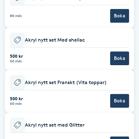
Babylights
Boka
80 min
Balayage
Akryl nytt set Med shellac
Bambumassage
500 kr
Boka
60 min
Barber
Barnklippning
Akryl nytt set Franskt (Vita toppar)
BIAB
500 kr
Boka
60 min
Blowout
Akryl nytt set med Glitter
Bottenfärg