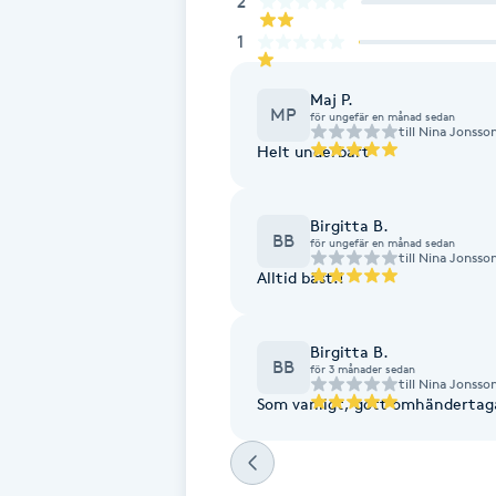
2
1
Brynformning
Maj P.
Brynfärgning
MP
för ungefär en månad sedan
till
Nina Jonsso
Helt underbart
Brynplockning
Birgitta B.
Bröllopsuppsättning
BB
för ungefär en månad sedan
till
Nina Jonsso
C
Alltid bäst!!
Celluliter
Birgitta B.
BB
för 3 månader sedan
Coachning
till
Nina Jonsso
Som vanligt, gott omhändertaga
Color correction