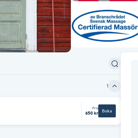
1
Pris
Boka
650 kr