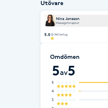
Utövare
Babylights
Nina Jonsson
Massageterapeut
Balayage
5.0
342
betyg
Bambumassage
Barber
Omdömen
Barnklippning
5
5
av
BIAB
5
4
Blowout
3
Bottenfärg