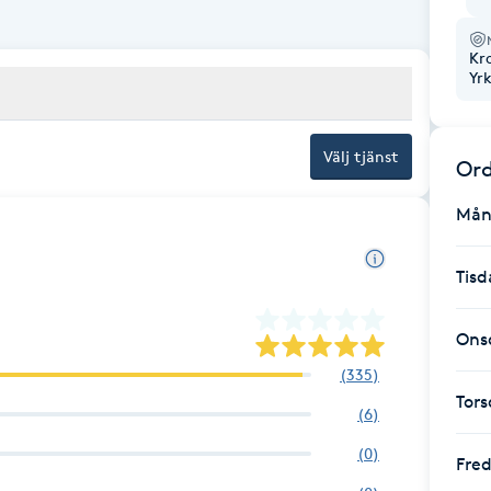
Kr
Yr
Välj tjänst
Ord
Mån
Tisd
Ons
(
335
)
Tor
(
6
)
(
0
)
Fre