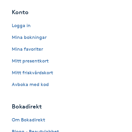
Eyeliner-tatuering
F
Konto
Face framing
Logga in
Mina bokningar
Faceliftmassage
Mina favoriter
Fet hårbotten
Mitt presentkort
Mitt friskvårdskort
Fettreducering
Avboka med kod
Fibromassage
Bokadirekt
Fillers
Om Bokadirekt
Fotmassage
Blogg - Beautylabbet