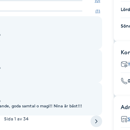
(
0
)
Lör
(
1
)
Sön
n
Ko
n
0
n
nde, goda samtal o magi!! Nina är bäst!!!
Adr
Sida
1
av
34