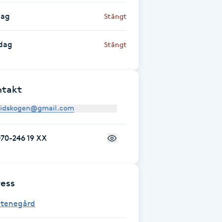
dag
Stängt
dag
Stängt
ntakt
70-246 19 XX
ess
Stenegård