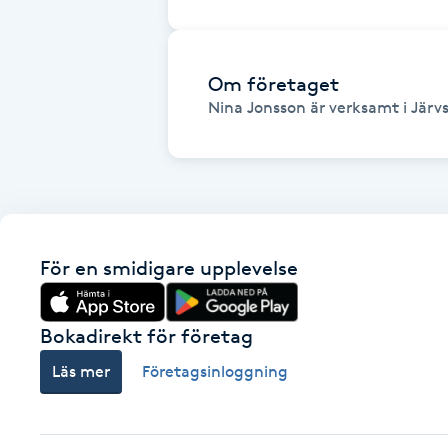
Cryoterapi
D
Om företaget
Damklippning
Nina Jonsson är verksamt i Järvs
Dermapen
Diamantslipning
E
För en smidigare upplevelse
Enzympeeling
Bokadirekt för företag
Extensions
Läs mer
Företagsinloggning
Extensions borttagning