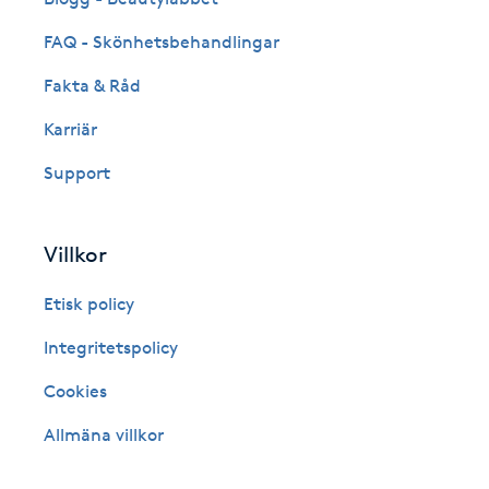
Fotsvamp
FAQ - Skönhetsbehandlingar
Fakta & Råd
Fotvård
Karriär
Fransar
Support
Fransborttagning
Villkor
Fransfärgning
Etisk policy
Fransförlängning
Integritetspolicy
Cookies
Fransförlängning Megavolym
Allmäna villkor
Fransförlängning Volym