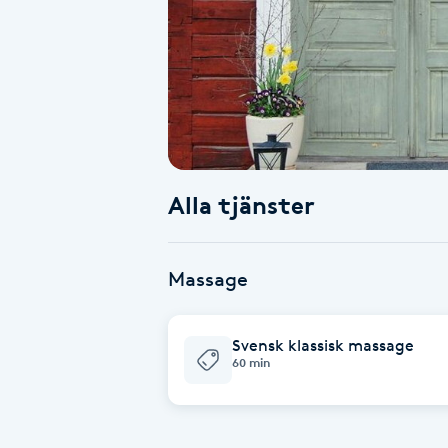
Alternativmedicin
Andningsmassage
Ansiktslyft utan kirurgi
Aromamassage
Alla tjänster
Ashtanga Yoga
Massage
Ayurveda
Svensk klassisk massage
Ayurvedisk Massage
60 min
Ansiktsbehandling djuprengörande
B