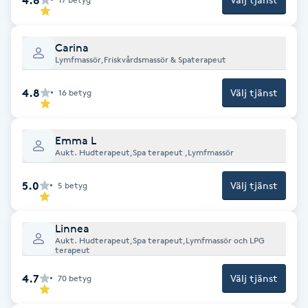
Fotsvamp
Carina
Fotvård
Lymfmassör,Friskvårdsmassör & Spaterapeut
Fransar
4.8
Välj tjänst
16
betyg
Fransborttagning
Emma L
Aukt. Hudterapeut,Spa terapeut ,Lymfmassör
Fransfärgning
5.0
Välj tjänst
5
betyg
Fransförlängning
Linnea
Aukt. Hudterapeut,Spa terapeut,Lymfmassör och LPG
Fransförlängning Megavolym
terapeut
4.7
Välj tjänst
70
betyg
Fransförlängning Volym