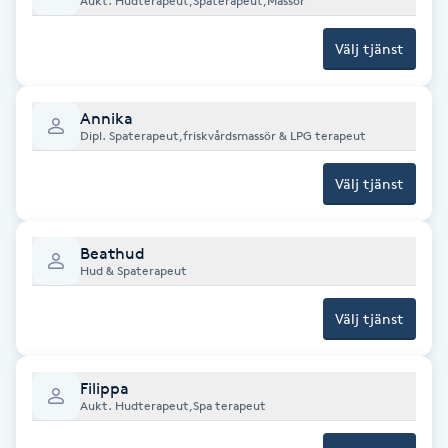
Aukt. Hudterapeut,Spaterapeut,Massör
Föning
Välj tjänst
G
Gel naglar
Annika
Dipl. Spaterapeut,friskvårdsmassör & LPG terapeut
Gelenaglar
Välj tjänst
Gellack
Beathud
Gellack med förstärkning
Hud & Spaterapeut
Välj tjänst
Gravidmassage
Gravidyoga
Filippa
Aukt. Hudterapeut,Spa terapeut
Gruppträning