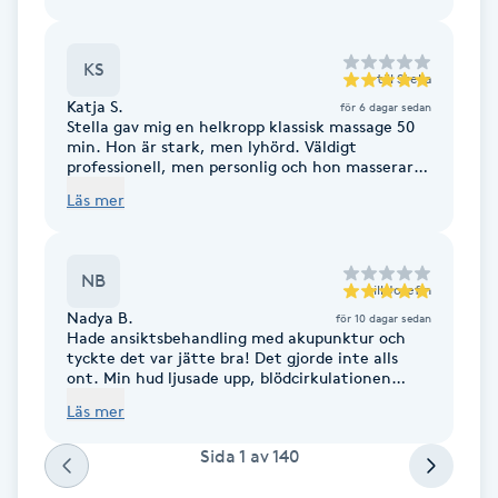
Hot Stone Massage
KS
Hot yoga
till
Stella
Katja S.
för 6 dagar sedan
Stella gav mig en helkropp klassisk massage 50
Hudföryngring
min. Hon är stark, men lyhörd. Väldigt
professionell, men personlig och hon masserar
med ett ”flow ” som var otroligt! Bland de bästa
Huduppstramning
Läs mer
massage jag upplevt! Var rädd om henne! Ni har
just fått två nya stamkunder! Både jag och min
man kommer tillbaka!
Hudvård
NB
till
Josefin
Nadya B.
för 10 dagar sedan
Hyaluronsyra
Hade ansiktsbehandling med akupunktur och
tyckte det var jätte bra! Det gjorde inte alls
ont. Min hud ljusade upp, blödcirkulationen
Hyperhidros
ökade och huden kändes mer tight. Verkligen
Läs mer
bra upplevelse och resultat! Rekommenderar
akupunktur som estetiskt ansiktsbehandling.
Hypnos
Sida
1
av
140