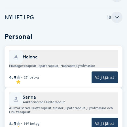
Brynformning
NYHET LPG
18
Brynfärgning
Personal
Brynplockning
Helene
Bröllopsuppsättning
Massageterapeut, Spaterapeut, Naprapat,Lymfmassör
C
4.9
Välj tjänst
231
betyg
Celluliter
Coachning
Sanna
Auktoriserad Hudterapeut
Auktoriserad Hudterapeut,Massör ,Spaterapeut ,Lymfmassör och
Color correction
LPG terapeut
4.9
Välj tjänst
149
betyg