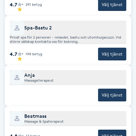
4.7
Välj tjänst
291
betyg
F
Face framing
Spa-Bastu 2
Privat spa för 2 personer - relaxdel, bastu och utomhusjacuzzi. Vid
Faceliftmassage
större sällskap kontakta oss för bokning.
4.7
Välj tjänst
198
betyg
Fet hårbotten
Fettreducering
Anja
Massageterapeut
Fibromassage
Välj tjänst
Fillers
Beatmass
Massage & Spaterapeut
Fotmassage
4.8
Välj tjänst
17
betyg