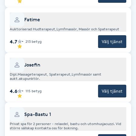
Cryoterapi
D
Fatime
Damklippning
Auktoriserad Hudterapeut,Lymfmassör, Massör och Spaterapeut
4.7
Välj tjänst
213
betyg
Dermapen
Diamantslipning
Josefin
E
Dipl.Massageterapeut, Spaterapeut,Lymfmassör samt
aukt.akupunktör.
Enzympeeling
4.6
Välj tjänst
115
betyg
Extensions
Spa-Bastu 1
Extensions borttagning
Privat spa för 2 personer - relaxdel, bastu och utomhusjacuzzi. Vid
större sällskap kontakta oss för bokning.
Eyeliner-tatuering