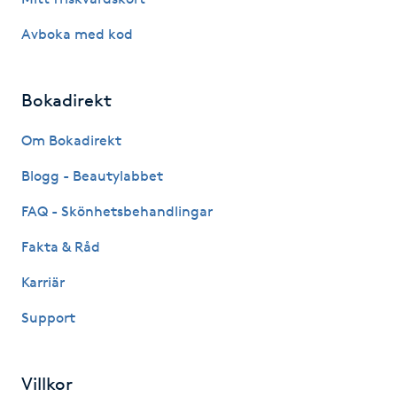
Megavolymfransar
Avboka med kod
Melasma
Bokadirekt
Mesoterapi
Om Bokadirekt
MicroPen
Blogg - Beautylabbet
FAQ - Skönhetsbehandlingar
Microshading
Fakta & Råd
Mixfransar
Karriär
N
Support
Nagelförlängning
Villkor
Nagelförlängning akryl