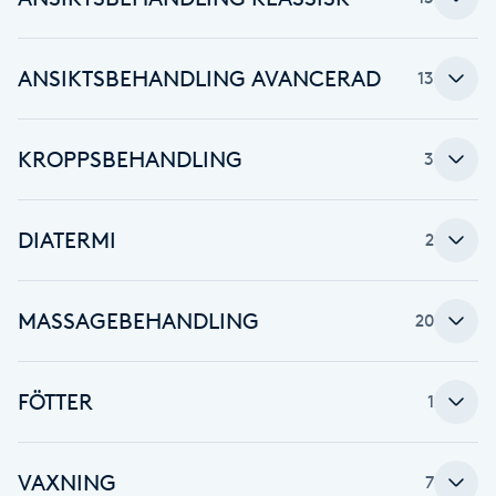
Babylights
ANSIKTSBEHANDLING AVANCERAD
13
Balayage
KROPPSBEHANDLING
3
Bambumassage
Barber
DIATERMI
2
Barnklippning
MASSAGEBEHANDLING
20
BIAB
FÖTTER
1
Blowout
Bottenfärg
VAXNING
7