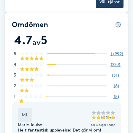
Välj tjänst
Gua Sha-massage
H
Omdömen
4.7
5
Hatha Yoga
av
Headspa
5
(
+999
)
4
(
220
)
Healing
3
(
51
)
2
(
8
)
Herrklippning
1
(
8
)
HIFU
ML
till
Stella
Hollywood Peel
Marie-louise L.
för 3 dagar sedan
Helt fantastisk upplevelse! Det gör vi om!