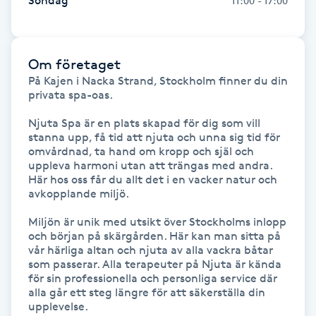
Söndag
11:00 - 17:00
Kosmetisk tatuering
Kostrådgivning
Om företaget
På Kajen i Nacka Strand, Stockholm finner du din 
privata spa-oas.

Kroppsinpackning
Njuta Spa är en plats skapad för dig som vill 
stanna upp, få tid att njuta och unna sig tid för 
Kroppspeeling
omvårdnad, ta hand om kropp och själ och 
uppleva harmoni utan att trängas med andra. 
Käkledsbehandling
Här hos oss får du allt det i en vacker natur och 
avkopplande miljö.

Kärlbehandling
Miljön är unik med utsikt över Stockholms inlopp 
och början på skärgården. Här kan man sitta på 
L
vår härliga altan och njuta av alla vackra båtar 
som passerar. Alla terapeuter på Njuta är kända 
Laserbehandling
för sin professionella och personliga service där 
alla går ett steg längre för att säkerställa din 
upplevelse.

Lashlift Keratin