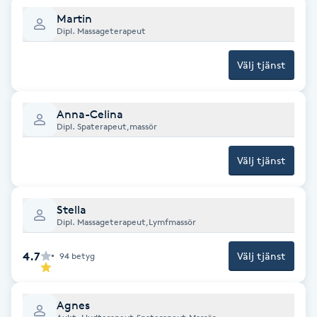
Fransk manikyr
Martin
Dipl. Massageterapeut
Fransrengöring
Välj tjänst
Frekvensterapi
Anna-Celina
Dipl. Spaterapeut,massör
Friskvård
Välj tjänst
Friskvårdsmassage
Stella
Frisör
Dipl. Massageterapeut,Lymfmassör
Funktionsanalys
4.7
Välj tjänst
94
betyg
Färgning
Agnes