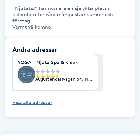
”Njutatid” har numera en självklar plats i 
kalendern för våra många stamkunder och 
LED-ljusterapi
företag. 

Varmt välkomna!
Liktornar
Andra adresser
LPG
YOGA - Njuta Spa & Klinik
LPG-behandling
Augustendalsvägen 54, Nacka Strand
LPG-massage
Visa alla adresser
Luggklippning
Lymfmassage
Läpptatuering