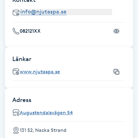
IPL hårborttagning
IR-massage
082121XX
J
Japansk massage
Länkar
K
www.njutaspa.se
K18
Katun fransar
Adress
Kemisk peeling
Augustendalsvägen 54
Keratinbehandling
131 52, Nacka Strand