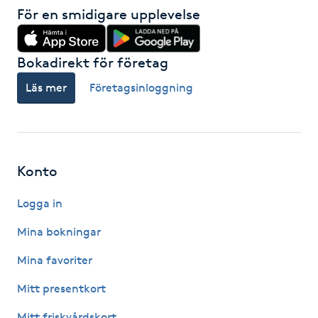
För en smidigare upplevelse
M
Makeup
Bokadirekt för företag
Läs mer
Företagsinloggning
Manikyr & Pedikyr
Massage
Konto
Medial vägledning
Logga in
Medicinsk massage
Mina bokningar
Meditation
Mina favoriter
Mitt presentkort
Medium
Mitt friskvårdskort