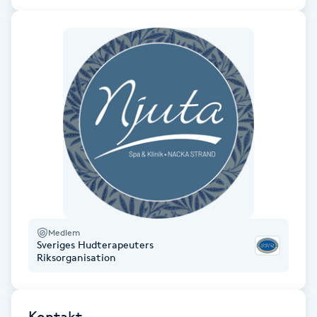
Hårborttagning
Hårbottenbehandling
Hårförlängning
Hårvård
Hälsa
Hälsprickor
I
Medlem
Sveriges Hudterapeuters
Riksorganisation
Idrottsmassage
IPL
Kontakt