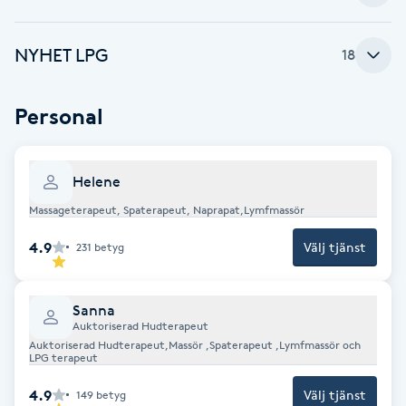
Brynformning
NYHET LPG
18
Brynfärgning
Personal
Brynplockning
Helene
Bröllopsuppsättning
Massageterapeut, Spaterapeut, Naprapat,Lymfmassör
C
4.9
Välj tjänst
231
betyg
Celluliter
Coachning
Sanna
Auktoriserad Hudterapeut
Auktoriserad Hudterapeut,Massör ,Spaterapeut ,Lymfmassör och
Color correction
LPG terapeut
4.9
Välj tjänst
149
betyg