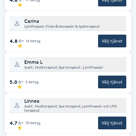
Fotsvamp
Carina
Fotvård
Lymfmassör,Friskvårdsmassör & Spaterapeut
Fransar
4.8
Välj tjänst
16
betyg
Fransborttagning
Emma L
Aukt. Hudterapeut,Spa terapeut ,Lymfmassör
Fransfärgning
5.0
Välj tjänst
5
betyg
Fransförlängning
Linnea
Aukt. Hudterapeut,Spa terapeut,Lymfmassör och LPG
Fransförlängning Megavolym
terapeut
4.7
Välj tjänst
70
betyg
Fransförlängning Volym