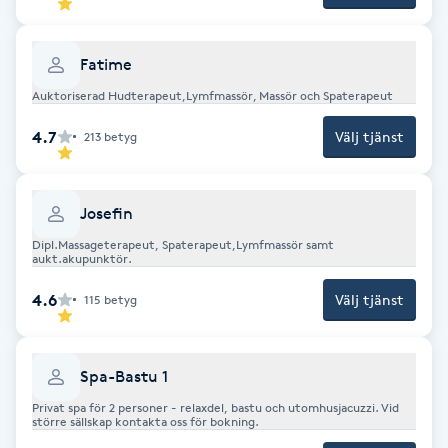
Cryoterapi
D
Fatime
Damklippning
Auktoriserad Hudterapeut,Lymfmassör, Massör och Spaterapeut
4.7
Välj tjänst
213
betyg
Dermapen
Diamantslipning
Josefin
E
Dipl.Massageterapeut, Spaterapeut,Lymfmassör samt
aukt.akupunktör.
Enzympeeling
4.6
Välj tjänst
115
betyg
Extensions
Spa-Bastu 1
Extensions borttagning
Privat spa för 2 personer - relaxdel, bastu och utomhusjacuzzi. Vid
större sällskap kontakta oss för bokning.
Eyeliner-tatuering