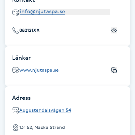
IPL hårborttagning
IR-massage
082121XX
J
Japansk massage
Länkar
K
www.njutaspa.se
K18
Katun fransar
Adress
Kemisk peeling
Augustendalsvägen 54
Keratinbehandling
131 52, Nacka Strand