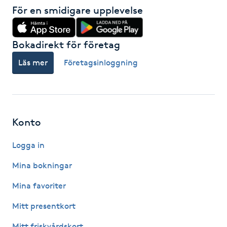
För en smidigare upplevelse
M
Makeup
Bokadirekt för företag
Läs mer
Företagsinloggning
Manikyr & Pedikyr
Massage
Konto
Medial vägledning
Logga in
Medicinsk massage
Mina bokningar
Meditation
Mina favoriter
Mitt presentkort
Medium
Mitt friskvårdskort