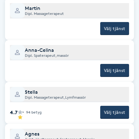
Fransk manikyr
Martin
Dipl. Massageterapeut
Fransrengöring
Välj tjänst
Frekvensterapi
Anna-Celina
Dipl. Spaterapeut,massör
Friskvård
Välj tjänst
Friskvårdsmassage
Stella
Frisör
Dipl. Massageterapeut,Lymfmassör
Funktionsanalys
4.7
Välj tjänst
94
betyg
Färgning
Agnes