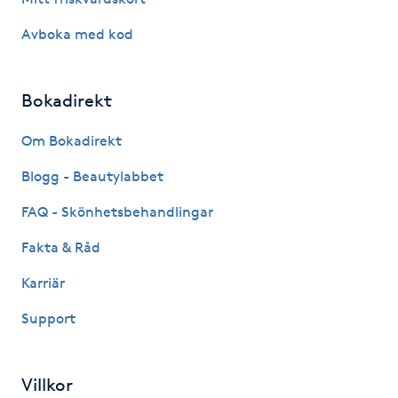
Megavolymfransar
Avboka med kod
Melasma
Bokadirekt
Mesoterapi
Om Bokadirekt
MicroPen
Blogg - Beautylabbet
FAQ - Skönhetsbehandlingar
Microshading
Fakta & Råd
Mixfransar
Karriär
N
Support
Nagelförlängning
Villkor
Nagelförlängning akryl