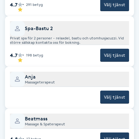
4.7
Välj tjänst
291
betyg
F
Face framing
Spa-Bastu 2
Privat spa för 2 personer - relaxdel, bastu och utomhusjacuzzi. Vid
Faceliftmassage
större sällskap kontakta oss för bokning.
4.7
Välj tjänst
198
betyg
Fet hårbotten
Fettreducering
Anja
Massageterapeut
Fibromassage
Välj tjänst
Fillers
Beatmass
Massage & Spaterapeut
Fotmassage
4.8
Välj tjänst
17
betyg