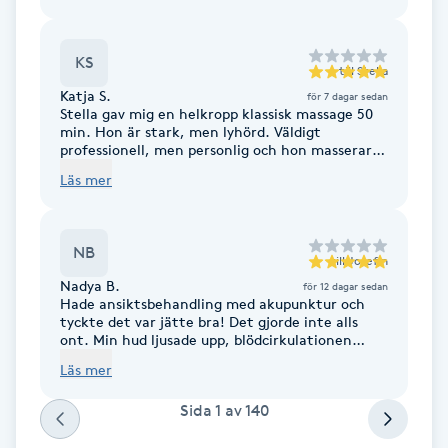
Hot Stone Massage
KS
Hot yoga
till
Stella
Katja S.
för 7 dagar sedan
Stella gav mig en helkropp klassisk massage 50
Hudföryngring
min. Hon är stark, men lyhörd. Väldigt
professionell, men personlig och hon masserar
med ett ”flow ” som var otroligt! Bland de bästa
Huduppstramning
Läs mer
massage jag upplevt! Var rädd om henne! Ni har
just fått två nya stamkunder! Både jag och min
man kommer tillbaka!
Hudvård
NB
till
Josefin
Nadya B.
för 12 dagar sedan
Hyaluronsyra
Hade ansiktsbehandling med akupunktur och
tyckte det var jätte bra! Det gjorde inte alls
ont. Min hud ljusade upp, blödcirkulationen
Hyperhidros
ökade och huden kändes mer tight. Verkligen
Läs mer
bra upplevelse och resultat! Rekommenderar
akupunktur som estetiskt ansiktsbehandling.
Hypnos
Sida
1
av
140