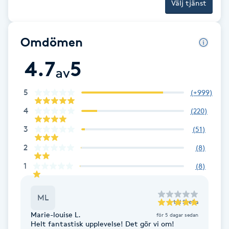
Välj tjänst
Gua Sha-massage
H
Omdömen
4.7
5
Hatha Yoga
av
Headspa
5
(
+999
)
4
(
220
)
Healing
3
(
51
)
2
(
8
)
Herrklippning
1
(
8
)
HIFU
ML
till
Stella
Hollywood Peel
Marie-louise L.
för 5 dagar sedan
Helt fantastisk upplevelse! Det gör vi om!