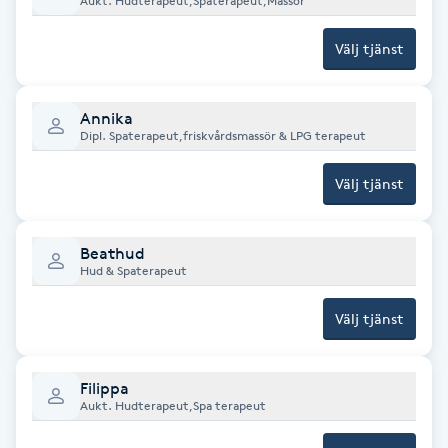
Aukt. Hudterapeut,Spaterapeut,Massör
Föning
Välj tjänst
G
Gel naglar
Annika
Dipl. Spaterapeut,friskvårdsmassör & LPG terapeut
Gelenaglar
Välj tjänst
Gellack
Beathud
Gellack med förstärkning
Hud & Spaterapeut
Välj tjänst
Gravidmassage
Gravidyoga
Filippa
Aukt. Hudterapeut,Spa terapeut
Gruppträning