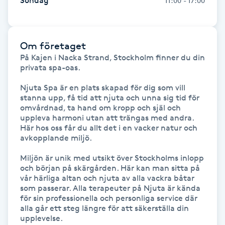
Söndag
11:00 - 17:00
Kosmetisk tatuering
Kostrådgivning
Om företaget
På Kajen i Nacka Strand, Stockholm finner du din 
privata spa-oas.

Kroppsinpackning
Njuta Spa är en plats skapad för dig som vill 
stanna upp, få tid att njuta och unna sig tid för 
Kroppspeeling
omvårdnad, ta hand om kropp och själ och 
uppleva harmoni utan att trängas med andra. 
Käkledsbehandling
Här hos oss får du allt det i en vacker natur och 
avkopplande miljö.

Kärlbehandling
Miljön är unik med utsikt över Stockholms inlopp 
och början på skärgården. Här kan man sitta på 
L
vår härliga altan och njuta av alla vackra båtar 
som passerar. Alla terapeuter på Njuta är kända 
Laserbehandling
för sin professionella och personliga service där 
alla går ett steg längre för att säkerställa din 
upplevelse.

Lashlift Keratin