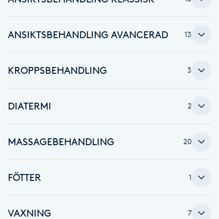
Babylights
ANSIKTSBEHANDLING AVANCERAD
13
Balayage
KROPPSBEHANDLING
3
Bambumassage
Barber
DIATERMI
2
Barnklippning
MASSAGEBEHANDLING
20
BIAB
FÖTTER
1
Blowout
Bottenfärg
VAXNING
7