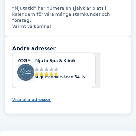
”Njutatid” har numera en självklar plats i 
kalendern för våra många stamkunder och 
LED-ljusterapi
företag. 

Varmt välkomna!
Liktornar
Andra adresser
LPG
YOGA - Njuta Spa & Klinik
LPG-behandling
Augustendalsvägen 54, Nacka Strand
LPG-massage
Visa alla adresser
Luggklippning
Lymfmassage
Läpptatuering