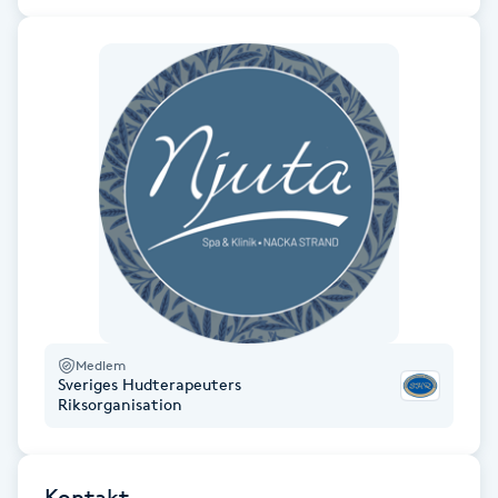
Hårborttagning
Hårbottenbehandling
Hårförlängning
Hårvård
Hälsa
Hälsprickor
I
Medlem
Sveriges Hudterapeuters
Riksorganisation
Idrottsmassage
IPL
Kontakt