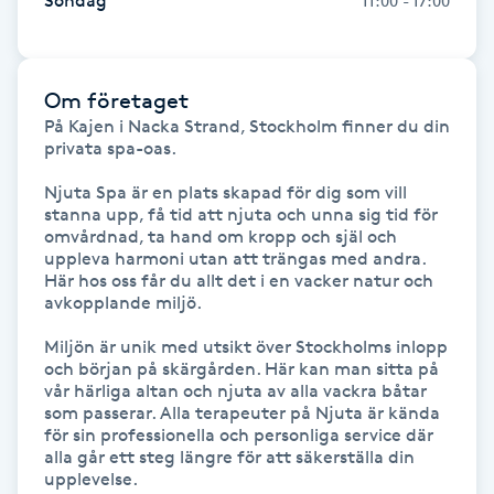
Söndag
11:00 - 17:00
Kosmetisk tatuering
Kostrådgivning
Om företaget
På Kajen i Nacka Strand, Stockholm finner du din 
privata spa-oas.

Kroppsinpackning
Njuta Spa är en plats skapad för dig som vill 
stanna upp, få tid att njuta och unna sig tid för 
Kroppspeeling
omvårdnad, ta hand om kropp och själ och 
uppleva harmoni utan att trängas med andra. 
Käkledsbehandling
Här hos oss får du allt det i en vacker natur och 
avkopplande miljö.

Kärlbehandling
Miljön är unik med utsikt över Stockholms inlopp 
och början på skärgården. Här kan man sitta på 
L
vår härliga altan och njuta av alla vackra båtar 
som passerar. Alla terapeuter på Njuta är kända 
Laserbehandling
för sin professionella och personliga service där 
alla går ett steg längre för att säkerställa din 
upplevelse.

Lashlift Keratin