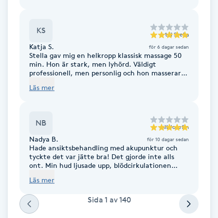
Hot Stone Massage
KS
Hot yoga
till
Stella
Katja S.
för 6 dagar sedan
Stella gav mig en helkropp klassisk massage 50
Hudföryngring
min. Hon är stark, men lyhörd. Väldigt
professionell, men personlig och hon masserar
med ett ”flow ” som var otroligt! Bland de bästa
Huduppstramning
Läs mer
massage jag upplevt! Var rädd om henne! Ni har
just fått två nya stamkunder! Både jag och min
man kommer tillbaka!
Hudvård
NB
till
Josefin
Nadya B.
för 10 dagar sedan
Hyaluronsyra
Hade ansiktsbehandling med akupunktur och
tyckte det var jätte bra! Det gjorde inte alls
ont. Min hud ljusade upp, blödcirkulationen
Hyperhidros
ökade och huden kändes mer tight. Verkligen
Läs mer
bra upplevelse och resultat! Rekommenderar
akupunktur som estetiskt ansiktsbehandling.
Hypnos
Sida
1
av
140