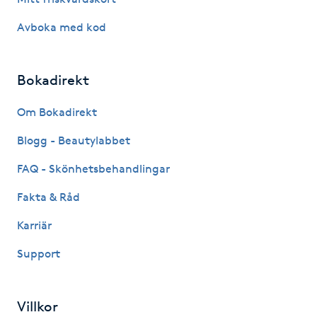
Megavolymfransar
Avboka med kod
Melasma
Bokadirekt
Mesoterapi
Om Bokadirekt
MicroPen
Blogg - Beautylabbet
FAQ - Skönhetsbehandlingar
Microshading
Fakta & Råd
Mixfransar
Karriär
N
Support
Nagelförlängning
Villkor
Nagelförlängning akryl