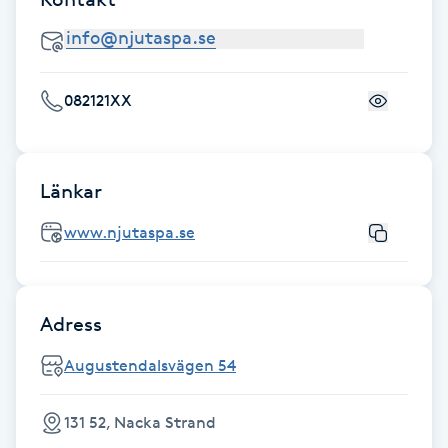
IPL hårborttagning
IR-massage
082121XX
J
Japansk massage
Länkar
K
www.njutaspa.se
K18
Katun fransar
Adress
Kemisk peeling
Augustendalsvägen 54
Keratinbehandling
131 52, Nacka Strand