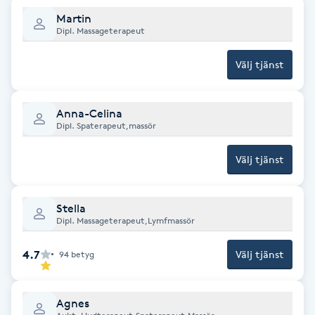
Fransk manikyr
Martin
Dipl. Massageterapeut
Fransrengöring
Välj tjänst
Frekvensterapi
Anna-Celina
Dipl. Spaterapeut,massör
Friskvård
Välj tjänst
Friskvårdsmassage
Stella
Frisör
Dipl. Massageterapeut,Lymfmassör
Funktionsanalys
4.7
Välj tjänst
94
betyg
Färgning
Agnes