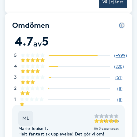
Välj tjänst
Gua Sha-massage
H
Omdömen
4.7
5
Hatha Yoga
av
Headspa
5
(
+999
)
4
(
220
)
Healing
3
(
51
)
2
(
8
)
Herrklippning
1
(
8
)
HIFU
ML
till
Stella
Hollywood Peel
Marie-louise L.
för 3 dagar sedan
Helt fantastisk upplevelse! Det gör vi om!