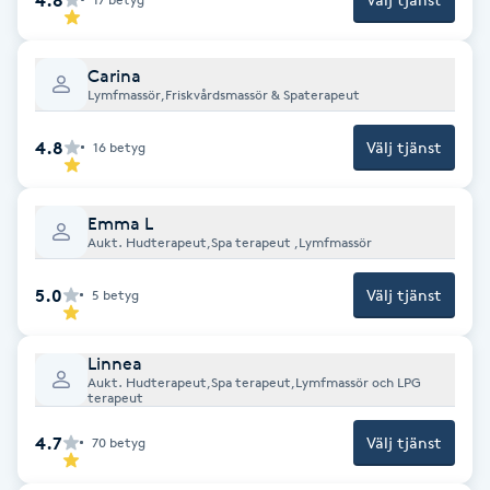
Fotsvamp
Carina
Fotvård
Lymfmassör,Friskvårdsmassör & Spaterapeut
Fransar
4.8
Välj tjänst
16
betyg
Fransborttagning
Emma L
Aukt. Hudterapeut,Spa terapeut ,Lymfmassör
Fransfärgning
5.0
Välj tjänst
5
betyg
Fransförlängning
Linnea
Aukt. Hudterapeut,Spa terapeut,Lymfmassör och LPG
Fransförlängning Megavolym
terapeut
4.7
Välj tjänst
70
betyg
Fransförlängning Volym