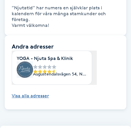
”Njutatid” har numera en självklar plats i 
kalendern för våra många stamkunder och 
LED-ljusterapi
företag. 

Varmt välkomna!
Liktornar
Andra adresser
LPG
YOGA - Njuta Spa & Klinik
LPG-behandling
Augustendalsvägen 54, Nacka Strand
LPG-massage
Visa alla adresser
Luggklippning
Lymfmassage
Läpptatuering