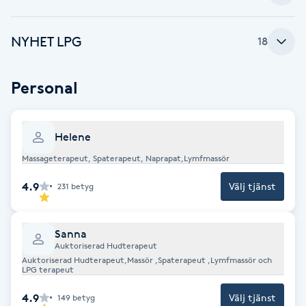
Brynformning
NYHET LPG
18
Brynfärgning
Personal
Brynplockning
Helene
Bröllopsuppsättning
Massageterapeut, Spaterapeut, Naprapat,Lymfmassör
C
4.9
Välj tjänst
231
betyg
Celluliter
Coachning
Sanna
Auktoriserad Hudterapeut
Auktoriserad Hudterapeut,Massör ,Spaterapeut ,Lymfmassör och
Color correction
LPG terapeut
4.9
Välj tjänst
149
betyg