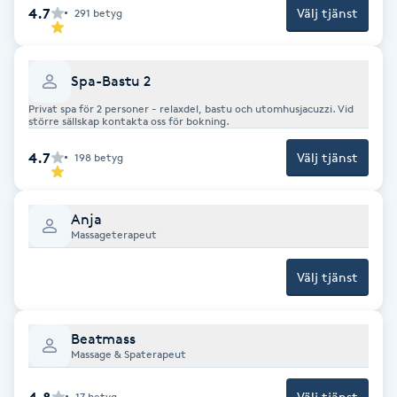
4.7
Välj tjänst
291
betyg
F
Face framing
Spa-Bastu 2
Privat spa för 2 personer - relaxdel, bastu och utomhusjacuzzi. Vid
Faceliftmassage
större sällskap kontakta oss för bokning.
4.7
Välj tjänst
198
betyg
Fet hårbotten
Fettreducering
Anja
Massageterapeut
Fibromassage
Välj tjänst
Fillers
Beatmass
Massage & Spaterapeut
Fotmassage
4.8
Välj tjänst
17
betyg