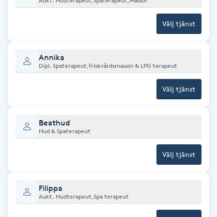
Aukt. Hudterapeut,Spaterapeut,Massör
Föning
Välj tjänst
G
Gel naglar
Annika
Dipl. Spaterapeut,friskvårdsmassör & LPG terapeut
Gelenaglar
Välj tjänst
Gellack
Beathud
Gellack med förstärkning
Hud & Spaterapeut
Välj tjänst
Gravidmassage
Gravidyoga
Filippa
Aukt. Hudterapeut,Spa terapeut
Gruppträning