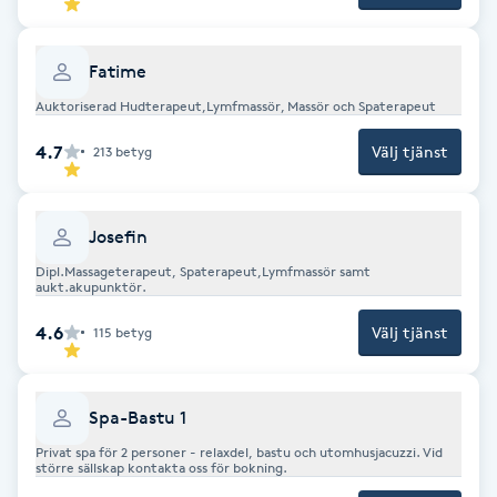
Cryoterapi
D
Fatime
Damklippning
Auktoriserad Hudterapeut,Lymfmassör, Massör och Spaterapeut
4.7
Välj tjänst
213
betyg
Dermapen
Diamantslipning
Josefin
E
Dipl.Massageterapeut, Spaterapeut,Lymfmassör samt
aukt.akupunktör.
Enzympeeling
4.6
Välj tjänst
115
betyg
Extensions
Spa-Bastu 1
Extensions borttagning
Privat spa för 2 personer - relaxdel, bastu och utomhusjacuzzi. Vid
större sällskap kontakta oss för bokning.
Eyeliner-tatuering