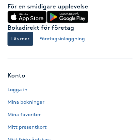
För en smidigare upplevelse
M
Makeup
Bokadirekt för företag
Läs mer
Företagsinloggning
Manikyr & Pedikyr
Massage
Konto
Medial vägledning
Logga in
Medicinsk massage
Mina bokningar
Meditation
Mina favoriter
Mitt presentkort
Medium
Mitt friskvårdskort