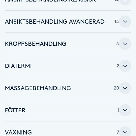
Babylights
ANSIKTSBEHANDLING AVANCERAD
13
Balayage
KROPPSBEHANDLING
3
Bambumassage
Barber
DIATERMI
2
Barnklippning
MASSAGEBEHANDLING
20
BIAB
FÖTTER
1
Blowout
Bottenfärg
VAXNING
7