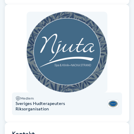
Hårborttagning
Hårbottenbehandling
Hårförlängning
Hårvård
Hälsa
Hälsprickor
I
Medlem
Sveriges Hudterapeuters
Riksorganisation
Idrottsmassage
IPL
Kontakt