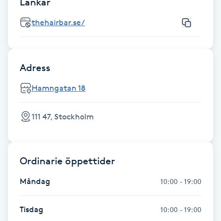
Länkar
Fransk manikyr
thehairbar.se/
Fransrengöring
Frekvensterapi
Adress
Hamngatan 18
Friskvård
111 47, Stockholm
Friskvårdsmassage
Frisör
Ordinarie öppettider
Funktionsanalys
Måndag
10:00 - 19:00
Färgning
Tisdag
10:00 - 19:00