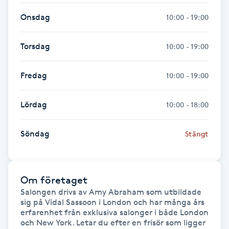
Föning
Onsdag
10:00 - 19:00
G
Torsdag
10:00 - 19:00
Gel naglar
Fredag
10:00 - 19:00
Gelenaglar
Lördag
10:00 - 18:00
Gellack
Söndag
Stängt
Gellack med förstärkning
Gravidmassage
Om företaget
Salongen drivs av Amy Abraham som utbildade 
Gravidyoga
sig på Vidal Sassoon i London och har många års 
erfarenhet från exklusiva salonger i både London 
Gruppträning
och New York. Letar du efter en frisör som ligger 