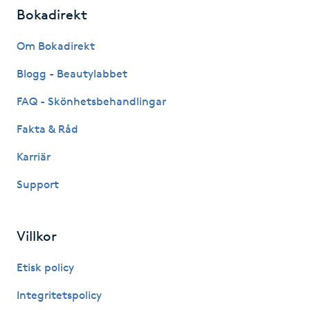
Hårborttagning
Bokadirekt
Om Bokadirekt
Hårbottenbehandling
Blogg - Beautylabbet
Hårförlängning
FAQ - Skönhetsbehandlingar
Hårvård
Fakta & Råd
Karriär
Hälsa
Support
Hälsprickor
I
Villkor
Idrottsmassage
Etisk policy
Integritetspolicy
IPL