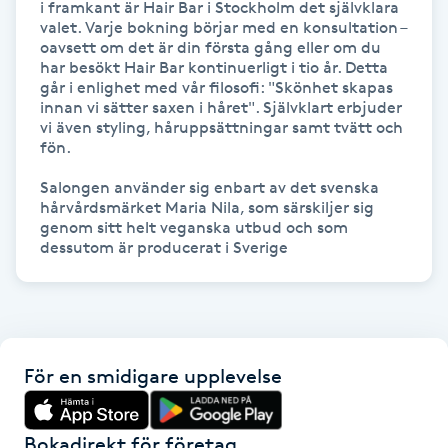
i framkant är Hair Bar i Stockholm det självklara 
valet. Varje bokning börjar med en konsultation – 
Gua Sha-massage
oavsett om det är din första gång eller om du 
har besökt Hair Bar kontinuerligt i tio år. Detta 
H
går i enlighet med vår filosofi: "Skönhet skapas 
innan vi sätter saxen i håret". Självklart erbjuder 
Hatha Yoga
vi även styling, håruppsättningar samt tvätt och 
fön.

Headspa
Salongen använder sig enbart av det svenska 
hårvårdsmärket Maria Nila, som särskiljer sig 
genom sitt helt veganska utbud och som 
Healing
dessutom är producerat i Sverige
Herrklippning
HIFU
För en smidigare upplevelse
Hollywood Peel
Bokadirekt för företag