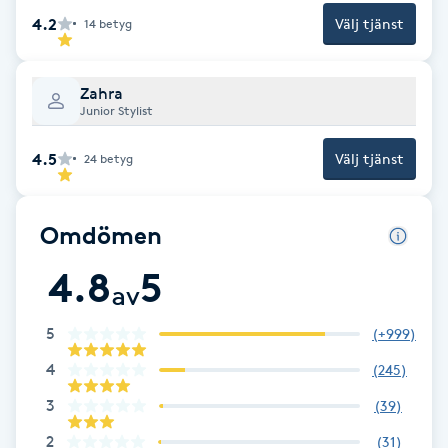
Cryoterapi
4.2
Välj tjänst
14
betyg
D
Damklippning
Zahra
Junior Stylist
Dermapen
4.5
Välj tjänst
24
betyg
Diamantslipning
E
Omdömen
4.8
5
Enzympeeling
av
Extensions
5
(
+999
)
4
(
245
)
Extensions borttagning
3
(
39
)
2
(
31
)
Eyeliner-tatuering