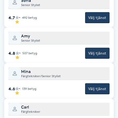
Sofia
Senior Stylist
Brynformning
4.7
Välj tjänst
492
betyg
Brynfärgning
Amy
Brynplockning
Senior Stylist
4.8
Välj tjänst
Bröllopsuppsättning
507
betyg
C
Mina
Celluliter
Färgtekniker/Senior Stylist
4.6
Välj tjänst
139
betyg
Coachning
Color correction
Carl
Färgtekniker