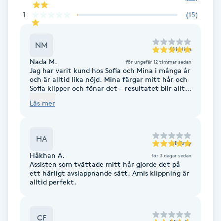
F
1
(
15
)
Face framing
NM
till
Mina
Nada M.
för ungefär 12 timmar sedan
Faceliftmassage
Jag har varit kund hos Sofia och Mina i många år
och är alltid lika nöjd. Mina färgar mitt hår och
Sofia klipper och fönar det – resultatet blir alltid
Fet hårbotten
fantastiskt. De är båda väldigt trevliga,
Läs mer
professionella och lyhörda. Jag känner mig alltid
väl omhändertagen och kan varmt
Fettreducering
rekommendera dem!
HA
till
Amy
Fibromassage
Håkhan A.
för 3 dagar sedan
Assisten som tvättade mitt hår gjorde det på
ett härligt avslappnande sätt. Amis klippning är
Fillers
alltid perfekt.
Fotmassage
CF