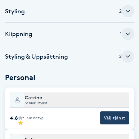
Styling
Babylights
2
Balayage
Klippning
1
Bambumassage
Styling & Uppsättning
2
Barber
Personal
Barnklippning
Catrine
BIAB
Senior Stylist
Blowout
4.8
Välj tjänst
738
betyg
Bottenfärg