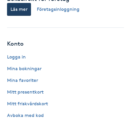
Hot Stone Massage
Läs mer
Företagsinloggning
Hot yoga
Hudföryngring
Konto
Huduppstramning
Logga in
Mina bokningar
Hudvård
Mina favoriter
Hyaluronsyra
Mitt presentkort
Hyperhidros
Mitt friskvårdskort
Avboka med kod
Hypnos