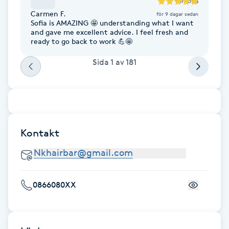
till
Sofia
Fotsvamp
Carmen F.
för 9 dagar sedan
Sofia is AMAZING 🤩 understanding what I want
and gave me excellent advice. I feel fresh and
Fotvård
ready to go back to work 💪🤩
Sida
1
av
181
Fransar
Fransborttagning
Fransfärgning
Kontakt
Fransförlängning
Fransförlängning Megavolym
0866080XX
Fransförlängning Volym