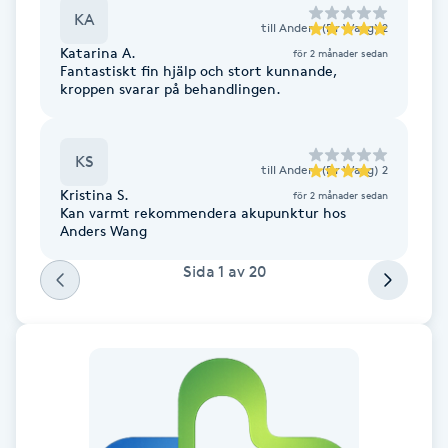
Cryoterapi
KA
till
Anders (Dr Wang) 2
D
Katarina A.
för 2 månader sedan
Fantastiskt fin hjälp och stort kunnande,
Damklippning
kroppen svarar på behandlingen.
Dermapen
KS
till
Anders (Dr Wang) 2
Kristina S.
Diamantslipning
för 2 månader sedan
Kan varmt rekommendera akupunktur hos
E
Anders Wang
Sida
1
av
20
Enzympeeling
Extensions
Extensions borttagning
Eyeliner-tatuering