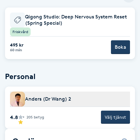
Babylights
Qigong Studio: Deep Nervous System Reset
(Spring Special)
Balayage
Friskvård
495 kr
Bambumassage
Boka
60 min
Barber
Personal
Barnklippning
BIAB
Anders (Dr Wang) 2
Blowout
4.8
Välj tjänst
205
betyg
Bottenfärg