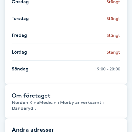
Onsdag
Stängt
Fransk manikyr
Torsdag
Stängt
Fransrengöring
Fredag
Stängt
Frekvensterapi
Lördag
Stängt
Friskvård
Söndag
19:00 - 20:00
Friskvårdsmassage
Frisör
Om företaget
Norden KinaMedicin i Mörby är verksamt i
Funktionsanalys
Danderyd .
Färgning
Andra adresser