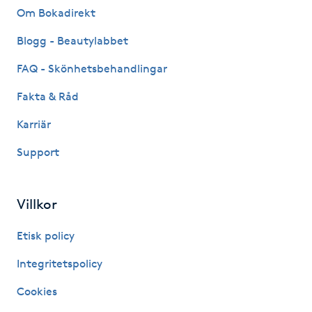
Hot Stone Massage
Om Bokadirekt
Blogg - Beautylabbet
Hot yoga
FAQ - Skönhetsbehandlingar
Hudföryngring
Fakta & Råd
Karriär
Huduppstramning
Support
Hudvård
Villkor
Hyaluronsyra
Etisk policy
Hyperhidros
Integritetspolicy
Hypnos
Cookies