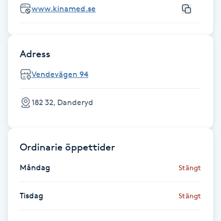
www.kinamed.se
Fotsvamp
Fotvård
Adress
Fransar
Vendevägen 94
Fransborttagning
182 32, Danderyd
Fransfärgning
Ordinarie öppettider
Fransförlängning
Måndag
Stängt
Fransförlängning Megavolym
Tisdag
Stängt
Fransförlängning Volym