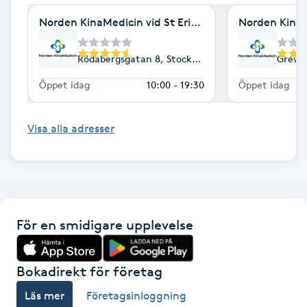
Föning
Norden KinaMedicin vid St Eriksplan
Norden Kina
G
Rödabergsgatan 8, Stockholm / St Eriksplan / Vas
Grevg
Gel naglar
Öppet idag
10:00 - 19:30
Öppet idag
Gelenaglar
Visa alla adresser
Gellack
Gellack med förstärkning
Gravidmassage
För en smidigare upplevelse
Gravidyoga
Bokadirekt för företag
Läs mer
Företagsinloggning
Gruppträning