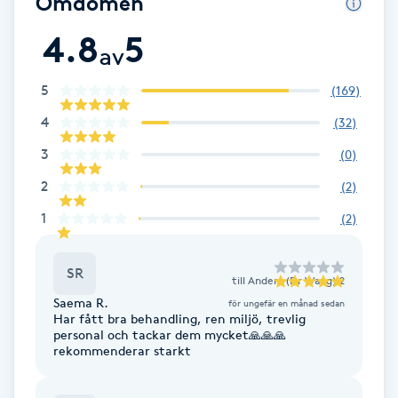
Omdömen
Brynformning
4.8
5
av
Brynfärgning
5
(
169
)
4
(
32
)
Brynplockning
3
(
0
)
Bröllopsuppsättning
2
(
2
)
C
1
(
2
)
Celluliter
SR
till
Anders (Dr Wang) 2
Coachning
Saema R.
för ungefär en månad sedan
Har fått bra behandling, ren miljö, trevlig
personal och tackar dem mycket🙏🙏🙏
rekommenderar starkt
Color correction