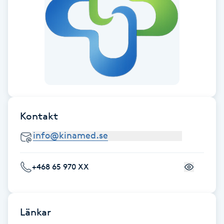
F
Face framing
Faceliftmassage
Fet hårbotten
Kontakt
Fettreducering
Fibromassage
+468 65 970 XX
Fillers
Fotmassage
Länkar