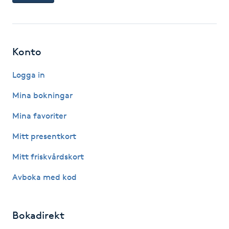
Gua Sha-massage
H
Konto
Hatha Yoga
Logga in
Headspa
Mina bokningar
Mina favoriter
Healing
Mitt presentkort
Herrklippning
Mitt friskvårdskort
Avboka med kod
HIFU
Hollywood Peel
Bokadirekt