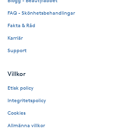
Blogg - Beautylabbet
Hot Stone Massage
FAQ - Skönhetsbehandlingar
Hot yoga
Fakta & Råd
Karriär
Hudföryngring
Support
Huduppstramning
Villkor
Hudvård
Etisk policy
Hyaluronsyra
Integritetspolicy
Hyperhidros
Cookies
Allmänna villkor
Hypnos