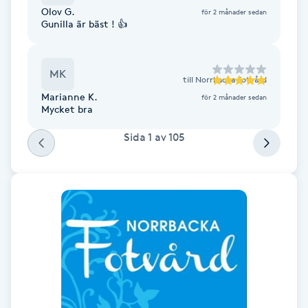
Olov G.
för 2 månader sedan
F
Gunilla är bäst ! 👍
Face framing
MK
till
Norrbacka Fotvård
Faceliftmassage
Marianne K.
för 2 månader sedan
Mycket bra
Fet hårbotten
Sida
1
av
105
Fettreducering
Fibromassage
Fillers
Fotmassage