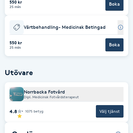
550 kr
Boka
25 min
Brynformning
Vårtbehandling- Medicinsk Betingad
Brynfärgning
550 kr
Brynplockning
Boka
25 min
Bröllopsuppsättning
C
Utövare
Celluliter
Norrbacka Fotvård
Dipl. Medicinsk Fotvårdsterapeut
Coachning
4.8
Välj tjänst
1075
betyg
Color correction