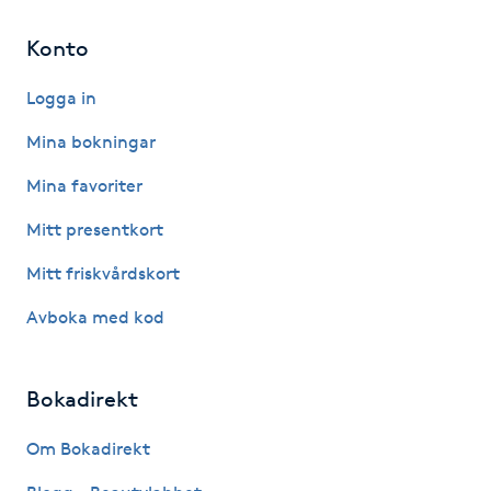
Konto
Gua Sha-massage
H
Logga in
Hatha Yoga
Mina bokningar
Mina favoriter
Headspa
Mitt presentkort
Healing
Mitt friskvårdskort
Avboka med kod
Herrklippning
HIFU
Bokadirekt
Hollywood Peel
Om Bokadirekt