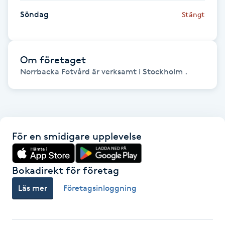
Föning
Söndag
Stängt
G
Gel naglar
Om företaget
Norrbacka Fotvård är verksamt i Stockholm .
Gelenaglar
Gellack
Gellack med förstärkning
För en smidigare upplevelse
Gravidmassage
Bokadirekt för företag
Läs mer
Företagsinloggning
Gravidyoga
Gruppträning