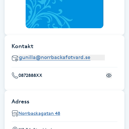
Fotsvamp
Fotvård
Fransar
Kontakt
Fransborttagning
Fransfärgning
0872888XX
Fransförlängning
Adress
Fransförlängning Megavolym
Norrbackagatan 48
Fransförlängning Volym