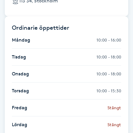
113 34, Stockholm
Fransk manikyr
Fransrengöring
Ordinarie öppettider
Frekvensterapi
Måndag
10:00 - 16:00
Friskvård
Tisdag
10:00 - 18:00
Friskvårdsmassage
Onsdag
10:00 - 18:00
Frisör
Torsdag
10:00 - 15:30
Funktionsanalys
Fredag
Stängt
Färgning
Lördag
Stängt