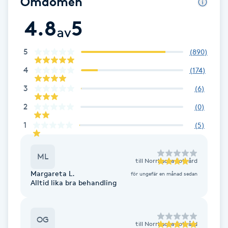
Omdömen
Cryoterapi
D
4.8
5
av
Damklippning
5
(
890
)
4
(
174
)
Dermapen
3
(
6
)
Diamantslipning
2
(
0
)
E
1
(
5
)
Enzympeeling
ML
till
Norrbacka Fotvård
Extensions
Margareta L.
för ungefär en månad sedan
Alltid lika bra behandling
Extensions borttagning
OG
till
Norrbacka Fotvård
Eyeliner-tatuering