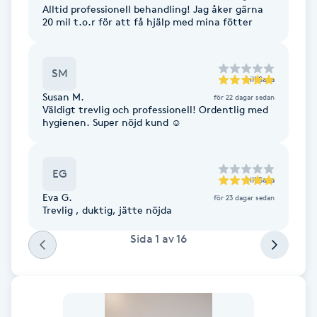
Cryoterapi
Alltid professionell behandling! Jag åker gärna
20 mil t.o.r för att få hjälp med mina fötter
D
Damklippning
SM
till
Sara
Susan M.
för 22 dagar sedan
Dermapen
Väldigt trevlig och professionell! Ordentlig med
hygienen. Super nöjd kund ☺️
Diamantslipning
E
EG
till
Sara
Enzympeeling
Eva G.
för 23 dagar sedan
Trevlig , duktig, jätte nöjda
Extensions
Sida
1
av
16
Extensions borttagning
Eyeliner-tatuering