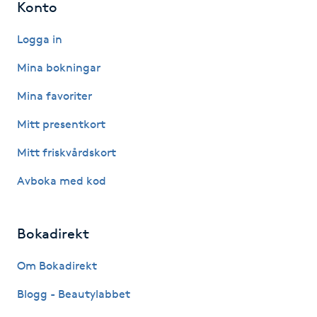
Konto
Föning
G
Logga in
Mina bokningar
Gel naglar
Mina favoriter
Gelenaglar
Mitt presentkort
Gellack
Mitt friskvårdskort
Avboka med kod
Gellack med förstärkning
Gravidmassage
Bokadirekt
Om Bokadirekt
Gravidyoga
Blogg - Beautylabbet
Gruppträning