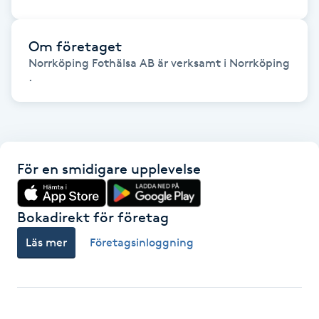
Fransk manikyr
Om företaget
Fransrengöring
Norrköping Fothälsa AB är verksamt i Norrköping
.
Frekvensterapi
Friskvård
För en smidigare upplevelse
Friskvårdsmassage
Frisör
Bokadirekt för företag
Läs mer
Företagsinloggning
Funktionsanalys
Färgning