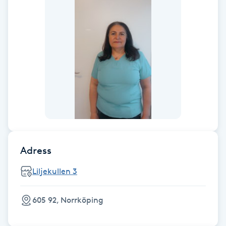
F
Face framing
Faceliftmassage
Fet hårbotten
Fettreducering
Adress
Fibromassage
Liljekullen 3
Fillers
605 92, Norrköping
Fotmassage