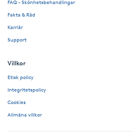
FAQ - Skönhetsbehandlingar
Gua Sha-massage
Fakta & Råd
H
Karriär
Hatha Yoga
Support
Headspa
Villkor
Healing
Etisk policy
Integritetspolicy
Herrklippning
Cookies
HIFU
Allmäna villkor
Hollywood Peel