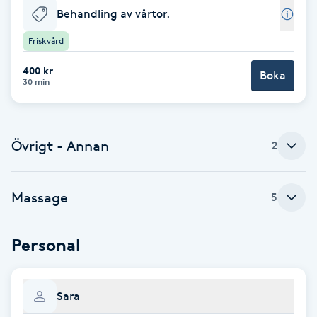
Behandling av vårtor.
Babylights
Friskvård
Balayage
400 kr
Boka
30 min
Bambumassage
Övrigt - Annan
Barber
2
Barnklippning
Massage
5
BIAB
Personal
Blowout
Sara
Bottenfärg