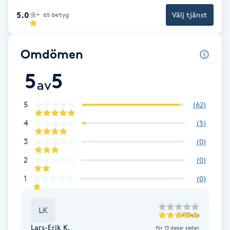
5.0
Välj tjänst
65
betyg
Brynformning
Brynfärgning
Omdömen
5
5
Brynplockning
av
5
Bröllopsuppsättning
(
62
)
C
4
(
3
)
3
(
0
)
Celluliter
2
(
0
)
Coachning
1
(
0
)
Color correction
LK
till
Sara
Lars-Erik K.
för 13 dagar sedan