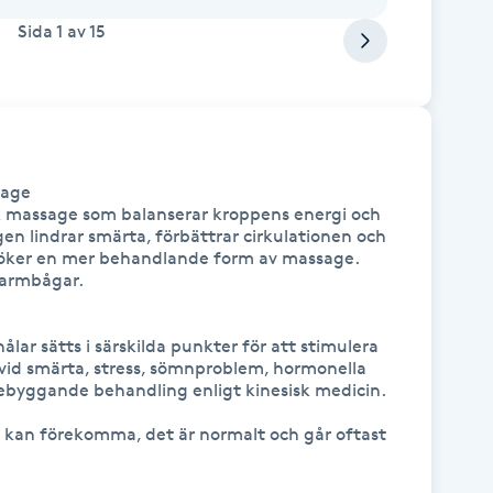
Sida
1
av
15
age

k massage som balanserar kroppens energi och 
en lindrar smärta, förbättrar cirkulationen och 
 söker en mer behandlande form av massage. 
armbågar.

ar sätts i särskilda punkter för att stimulera 
vid smärta, stress, sömnproblem, hormonella 
ebyggande behandling enligt kinesisk medicin.

 kan förekomma, det är normalt och går oftast 