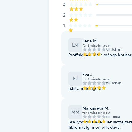
Eyeliner-tatuering
3
F
2
Face framing
1
Lena M.
Faceliftmassage
LM
för 2 månader sedan
till
Johan
Proffsig och löser många knutar
Fet hårbotten
Fettreducering
Eva J.
EJ
för 2 månader sedan
till
Johan
Bästa massagen!
Fibromassage
Fillers
Margareta M.
MM
för 3 månader sedan
till
Linda
Bra lymfmassage. Det satte fart
Fotmassage
fibromyalgi men effektivt!