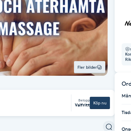
Ko
Ri
Fler bilder
Ord
Mån
Belopp
Köp nu
Valfritt
Tisd
Ons