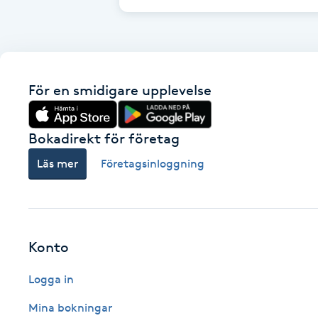
Fransk manikyr
Fransrengöring
För en smidigare upplevelse
Frekvensterapi
Bokadirekt för företag
Friskvård
Läs mer
Företagsinloggning
Friskvårdsmassage
Frisör
Konto
Funktionsanalys
Logga in
Färgning
Mina bokningar