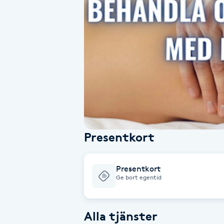
Alternativmedicin
Andningsmassage
Ansiktslyft utan kirurgi
Aromamassage
Ashtanga Yoga
Presentkort
Ayurveda
Presentkort
Ayurvedisk Massage
Ge bort egentid
Ansiktsbehandling djuprengörande
Alla tjänster
B