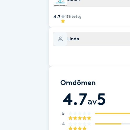
Cryoterapi
D
4.7
158
betyg
Damklippning
Linda
Dermapen
Diamantslipning
E
Omdömen
Enzympeeling
4.7
5
Extensions
av
5
Extensions borttagning
4