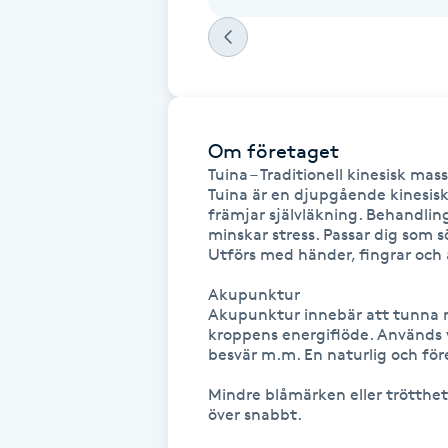
Fotsvamp
Fotvård
Fransar
Om företaget
Tuina – Traditionell kinesisk mass
Tuina är en djupgående kinesis
Fransborttagning
främjar självläkning. Behandling
minskar stress. Passar dig som
Fransfärgning
Utförs med händer, fingrar och 
Akupunktur

Fransförlängning
Akupunktur innebär att tunna nål
kroppens energiflöde. Används 
besvär m.m. En naturlig och för
Fransförlängning Megavolym
Mindre blåmärken eller trötthet
över snabbt.
Fransförlängning Volym