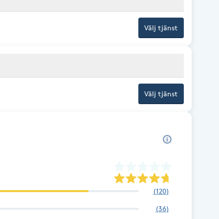
Välj tjänst
Välj tjänst
(
120
)
(
36
)