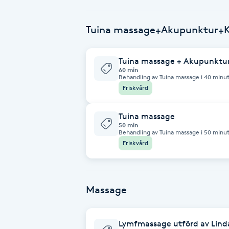
Babylights
Tuina massage+Akupunktur+
Balayage
Tuina massage + Akupunktu
60 min
Behandling av Tuina massage i 40 minu
Bambumassage
Friskvård
Barber
Tuina massage
50 min
Behandling av Tuina massage i 50 minu
Barnklippning
Friskvård
BIAB
Massage
Blowout
Bottenfärg
Lymfmassage utförd av Lind