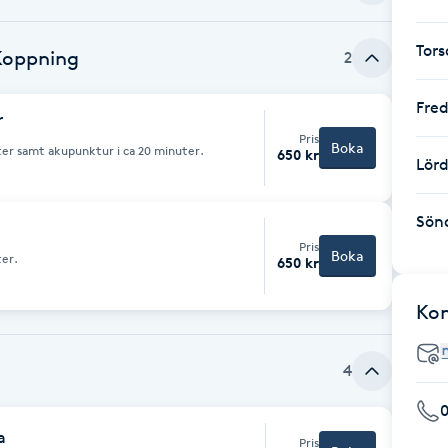
Tor
Koppning
2
Fre
r
Pris
Boka
ter samt akupunktur i ca 20 minuter.
650 kr
Lör
Sön
Pris
Boka
ter.
650 kr
Ko
4
a
Pris