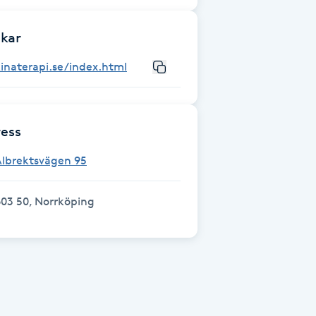
kar
inaterapi.se/index.html
ess
Albrektsvägen 95
03 50, Norrköping