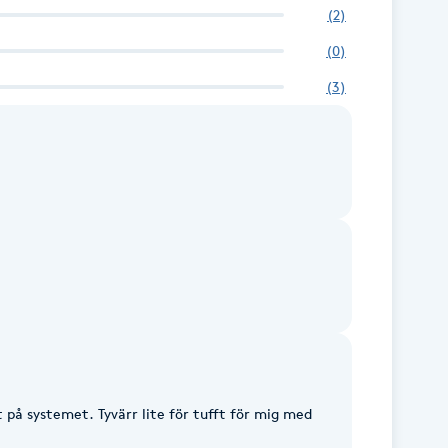
(
2
)
(
0
)
(
3
)
 på systemet. Tyvärr lite för tufft för mig med