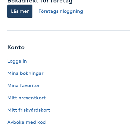
Bokadirekt för företag
Hot Stone Massage
Läs mer
Företagsinloggning
Hot yoga
Hudföryngring
Konto
Huduppstramning
Logga in
Hudvård
Mina bokningar
Mina favoriter
Hyaluronsyra
Mitt presentkort
Hyperhidros
Mitt friskvårdskort
Avboka med kod
Hypnos