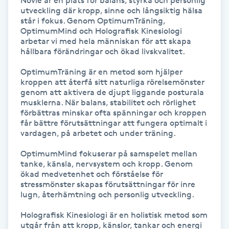
Novie är en plats för balans, styrka och personlig 
Föning
utveckling där kropp, sinne och långsiktig hälsa 
står i fokus. Genom OptimumTräning, 
G
OptimumMind och Holografisk Kinesiologi 
arbetar vi med hela människan för att skapa 
Gel naglar
hållbara förändringar och ökad livskvalitet.

OptimumTräning är en metod som hjälper 
Gelenaglar
kroppen att återfå sitt naturliga rörelsemönster 
genom att aktivera de djupt liggande posturala 
musklerna. När balans, stabilitet och rörlighet 
Gellack
förbättras minskar ofta spänningar och kroppen 
får bättre förutsättningar att fungera optimalt i 
vardagen, på arbetet och under träning.

Gellack med förstärkning
OptimumMind fokuserar på samspelet mellan 
tanke, känsla, nervsystem och kropp. Genom 
Gravidmassage
ökad medvetenhet och förståelse för 
stressmönster skapas förutsättningar för inre 
Gravidyoga
lugn, återhämtning och personlig utveckling.

Holografisk Kinesiologi är en holistisk metod som 
Gruppträning
utgår från att kropp, känslor, tankar och energi 