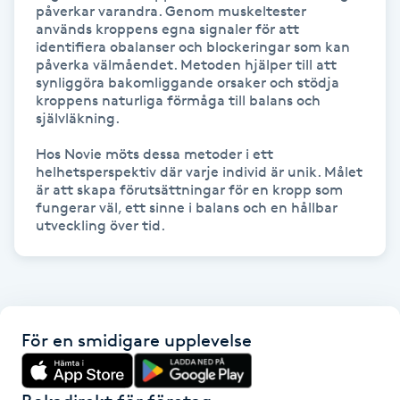
påverkar varandra. Genom muskeltester 
används kroppens egna signaler för att 
Gua Sha-massage
identifiera obalanser och blockeringar som kan 
påverka välmåendet. Metoden hjälper till att 
H
synliggöra bakomliggande orsaker och stödja 
kroppens naturliga förmåga till balans och 
Hatha Yoga
självläkning.

Hos Novie möts dessa metoder i ett 
Headspa
helhetsperspektiv där varje individ är unik. Målet 
är att skapa förutsättningar för en kropp som 
fungerar väl, ett sinne i balans och en hållbar 
Healing
utveckling över tid.
Herrklippning
HIFU
För en smidigare upplevelse
Hollywood Peel