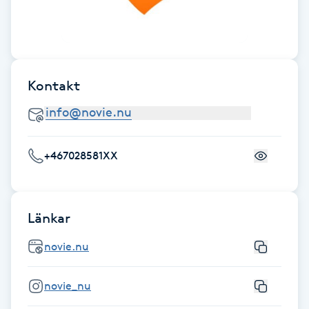
Fotsvamp
Fotvård
Kontakt
Fransar
Fransborttagning
+467028581XX
Fransfärgning
Fransförlängning
Länkar
Fransförlängning Megavolym
novie.nu
Fransförlängning Volym
novie_nu