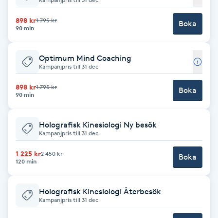
Babylights
898 kr
1 795 kr
Boka
90 min
Balayage
Optimum Mind Coaching
Kampanjpris till 31 dec
Bambumassage
898 kr
1 795 kr
Boka
90 min
Barber
Holografisk Kinesiologi Ny besök
Barnklippning
Kampanjpris till 31 dec
BIAB
1 225 kr
2 450 kr
Boka
120 min
Blowout
Holografisk Kinesiologi Återbesök
Kampanjpris till 31 dec
Bottenfärg