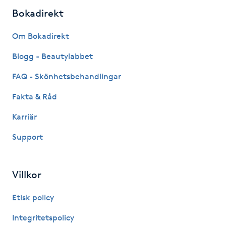
Hårborttagning
Bokadirekt
Hårbottenbehandling
Om Bokadirekt
Blogg - Beautylabbet
Hårförlängning
FAQ - Skönhetsbehandlingar
Hårvård
Fakta & Råd
Karriär
Hälsa
Support
Hälsprickor
I
Villkor
Idrottsmassage
Etisk policy
IPL
Integritetspolicy