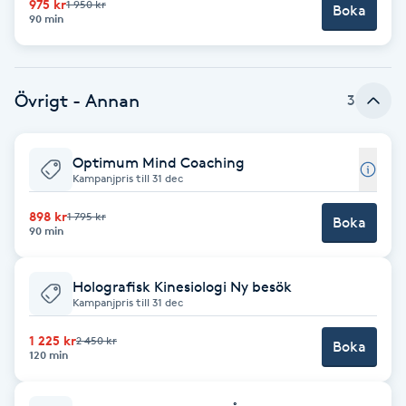
975 kr
1 950 kr
Boka
90 min
Brynformning
Brynfärgning
Övrigt - Annan
3
Brynplockning
Optimum Mind Coaching
Kampanjpris till 31 dec
Bröllopsuppsättning
C
898 kr
1 795 kr
Boka
90 min
Celluliter
Holografisk Kinesiologi Ny besök
Kampanjpris till 31 dec
Coachning
1 225 kr
2 450 kr
Boka
120 min
Color correction