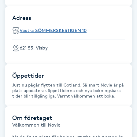
Fransk manikyr
Adress
Fransrengöring
Västra SÖMMERSKESTIGEN 10
Frekvensterapi
621 53, Visby
Friskvård
Friskvårdsmassage
Öppettider
Just nu pågår flytten till Gotland. Så snart Novie är på
plats uppdateras öppettiderna och nya bokningsbara
Frisör
tider blir tillgängliga. Varmt välkommen att boka.
Funktionsanalys
Om företaget
Välkommen till Novie

Färgning