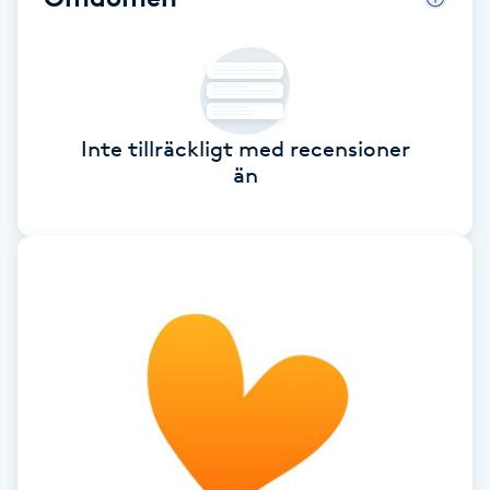
F
Face framing
Faceliftmassage
Inte tillräckligt med recensioner
än
Fet hårbotten
Fettreducering
Fibromassage
Fillers
Fotmassage