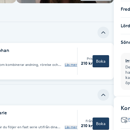
Fre
Lör
Sön
ohan
Pris
In
Boka
210 kr
 som kombinerar andning, rörelse och
Läs mer
De
ch skapa balans både fysiskt och inre. I
ha
ergiflödet, släppa spänningar och landa
tiva rörelser i samspel med andetaget
ka
lhet och integration.
öp
Ko
rie
Från
Boka
210 kr
r du följer en fast serie utifrån dina
Läs mer