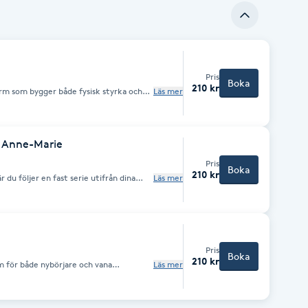
Pris
Boka
210 kr
rm som bygger både fysisk styrka och
Läs mer
ik och ger dig utrymme att möta dig själv
e utmana kroppen och stanna i det som
rvas med mjukhet, stillhet och ofta ett
 Anne-Marie
Pris
Boka
210 kr
r du följer en fast serie utifrån dina
Läs mer
s när rörelse, andning, fokus
ar dig som möter yoga för första gången,
h vill “uppdatera dig” eller för dig som
eknik.
Pris
Boka
210 kr
 för både nybörjare och vana
Läs mer
 varje position får du möjlighet att
ppa på spänningar. För dig som söker
form, för dig som utövar mer dynamisk
det vara ett komplement som får