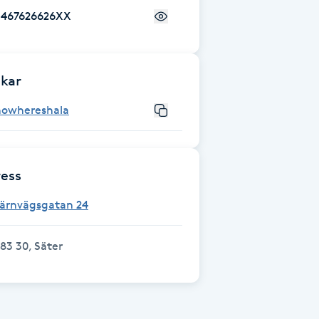
+467626626XX
kar
nowhereshala
ess
Järnvägsgatan 24
83 30, Säter