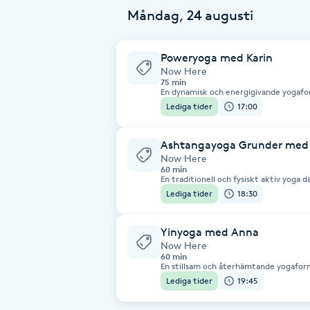
Måndag, 24 augusti
Fransk manikyr
Poweryoga med Karin
Fransrengöring
Now Here
75 min
En dynamisk och energigivande yogafo
Frekvensterapi
mental balans. Klassen utförs till mus
Lediga tider
17:00
utan prestationskrav. Här kan du båd
känns tryggt. Stabilitet och styrka va
filosofiskt tema.
Friskvård
Ashtangayoga Grunder med
Now Here
60 min
Friskvårdsmassage
En traditionell och fysiskt aktiv yoga dä
förutsättningar. Kropp och sinne stärk
Lediga tider
18:30
synkroniseras i ett flöde. Passet pass
för dig som haft ett längre uppehåll oc
Frisör
vill yogar en del men vill fokusera på t
Yinyoga med Anna
Now Here
Funktionsanalys
60 min
En stillsam och återhämtande yogaform
yogautövare. Genom att stanna längre i
Lediga tider
19:45
landa i kroppen, utmana sinnet och slä
Färgning
stillhet kan det vara din primära yoga
yoga eller andra träningsformer kan 