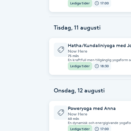
förutsättningar. Kropp och sinne stär
Lediga tider
17:00
synkroniseras i ett flöde.
Brynformning
Tisdag, 11 augusti
Brynfärgning
Hatha/Kundaliniyoga med J
Brynplockning
Now Here
75 min
En kraftfull men tillgänglig yogaform
Bröllopsuppsättning
närvaro för att väcka kroppens energi o
Lediga tider
18:30
klassen fokuserar vi på att aktivera en
C
djupare i kroppen. Genom enkla repeti
bygger vi upp energi och avslutar i stil
Celluliter
Onsdag, 12 augusti
Coachning
Poweryoga med Anna
Now Here
Color correction
60 min
En dynamisk och energigivande yogafo
mental balans. Klassen utförs till mus
Lediga tider
17:00
utan prestationskrav. Här kan du båd