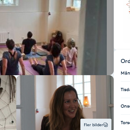
Ord
Mån
Tisd
Ons
Tor
Fler bilder