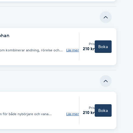
ohan
Pris
Boka
210 kr
 som kombinerar andning, rörelse och
Läs mer
ch skapa balans både fysiskt och inre. I
ergiflödet, släppa spänningar och landa
tiva rörelser i samspel med andetaget
lhet och integration.
Pris
Boka
210 kr
 för både nybörjare och vana
Läs mer
 varje position får du möjlighet att
ppa på spänningar. För dig som söker
form, för dig som utövar mer dynamisk
det vara ett komplement som får