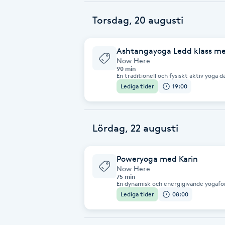
bindväven att mjukna och bli mer flexi
Fotsvamp
Torsdag, 20 augusti
Fotvård
Ashtangayoga Ledd klass m
Now Here
90 min
Fransar
En traditionell och fysiskt aktiv yoga dä
förutsättningar. Kropp och sinne stär
Lediga tider
19:00
synkroniseras i ett flöde. För dig som y
Vi följer ashtangayogaserien till Navas
Fransborttagning
Fransfärgning
Lördag, 22 augusti
Fransförlängning
Poweryoga med Karin
Now Here
75 min
Fransförlängning Megavolym
En dynamisk och energigivande yogafo
mental balans. Klassen utförs till mus
Lediga tider
08:00
utan prestationskrav. Här kan du båd
känns tryggt. Stabilitet och styrka va
Fransförlängning Volym
filosofiskt tema.