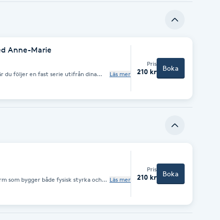
bel.
ed Anne-Marie
Pris
Boka
210 kr
r du följer en fast serie utifrån dina
Läs mer
ks genom rörelse, andning, fokus
ogat ett tag och vill ha fokus på flöde.
ana.
Pris
Boka
210 kr
rm som bygger både fysisk styrka och
Läs mer
ik och ger dig utrymme att möta dig själv
e utmana kroppen och stanna i det som
rvas med mjukhet, stillhet och ofta ett