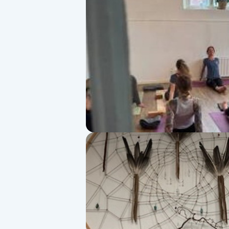
Alternativmedicin
Andningsmassage
Ansiktslyft utan kirurgi
Aromamassage
Ashtanga Yoga
Ayurveda
Ayurvedisk Massage
Ansiktsbehandling djuprengörande
B