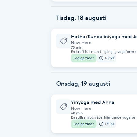
Eyeliner-tatuering
filosofiskt tema.
F
Tisdag, 18 augusti
Face framing
Hatha/Kundaliniyoga med J
Now Here
Faceliftmassage
75 min
En kraftfull men tillgänglig yogaform
närvaro för att väcka kroppens energi o
Lediga tider
18:30
Fet hårbotten
klassen fokuserar vi på att aktivera en
djupare i kroppen. Genom enkla repeti
bygger vi upp energi och avslutar i stil
Fettreducering
Onsdag, 19 augusti
Fibromassage
Yinyoga med Anna
Now Here
Fillers
60 min
En stillsam och återhämtande yogaform
yogautövare. Genom att stanna längre i
Lediga tider
17:00
landa i kroppen, utmana sinnet och slä
Fotmassage
stillhet kan det vara din primära yoga
yoga eller andra träningsformer kan 