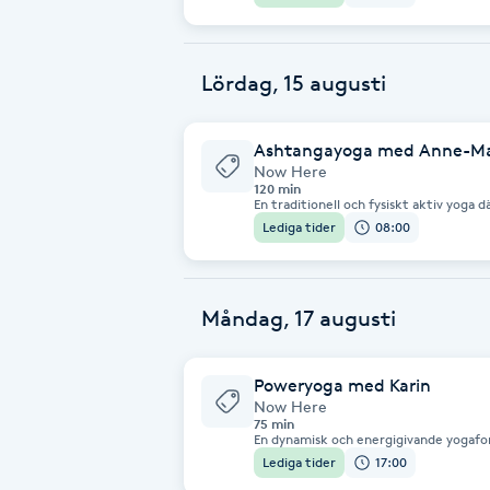
Cryoterapi
känns tryggt. Stabilitet och styrka va
filosofiskt tema.
D
Lördag, 15 augusti
Damklippning
Ashtangayoga med Anne-Ma
Dermapen
Now Here
120 min
En traditionell och fysiskt aktiv yoga dä
förutsättningar. Kropp och sinne stär
Diamantslipning
Lediga tider
08:00
synkroniseras i ett flöde. När vädret ti
meddelas senast fredag kväll.
E
Enzympeeling
Måndag, 17 augusti
Extensions
Poweryoga med Karin
Now Here
75 min
Extensions borttagning
En dynamisk och energigivande yogafo
mental balans. Klassen utförs till mus
Lediga tider
17:00
utan prestationskrav. Här kan du båd
känns tryggt. Stabilitet och styrka va