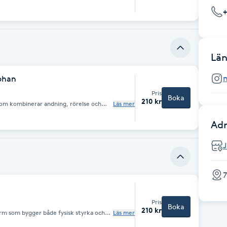
ks genom rörelse, andning, fokus
Län
ohan
Pris
Boka
210 kr
 som kombinerar andning, rörelse och
Läs mer
ch skapa balans både fysiskt och inre. I
ergiflödet, släppa spänningar och landa
Adr
tiva rörelser i samspel med andetaget
lhet och integration.
7
Pris
Boka
210 kr
rm som bygger både fysisk styrka och
Läs mer
ik och ger dig utrymme att möta dig själv
e utmana kroppen och stanna i det som