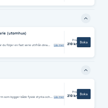
rvas med mjukhet, stillhet och ofta ett
rie (utomhus)
Pris
Boka
210 kr
r du följer en fast serie utifrån dina
Läs mer
ks genom rörelse, andning, fokus
llåter är vi utomhus och yogar, plats
Pris
Boka
210 kr
rm som bygger både fysisk styrka och
Läs mer
ik och ger dig utrymme att möta dig själv
e utmana kroppen och stanna i det som
rvas med mjukhet, stillhet och ofta ett