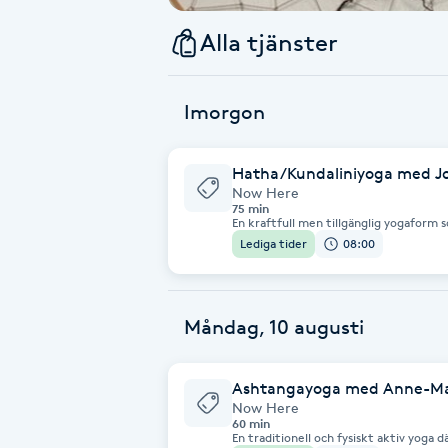
Alla tjänster
Babylights
Balayage
Imorgon
Bambumassage
Hatha/Kundaliniyoga med J
Now Here
75 min
Barber
En kraftfull men tillgänglig yogaform
närvaro för att väcka kroppens energi o
Lediga tider
08:00
klassen fokuserar vi på att aktivera en
djupare i kroppen. Genom enkla repeti
Barnklippning
bygger vi upp energi och avslutar i stil
BIAB
Måndag, 10 augusti
Blowout
Ashtangayoga med Anne-Ma
Now Here
60 min
Bottenfärg
En traditionell och fysiskt aktiv yoga dä