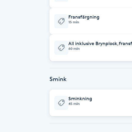
Fotsvamp
Fransfärgning
15 min
Fotvård
Fransar
All inklusive Brynplock,fran
60 min
Fransborttagning
Fransfärgning
Smink
Fransförlängning
Sminkning
45 min
Fransförlängning Megavolym
Fransförlängning Volym