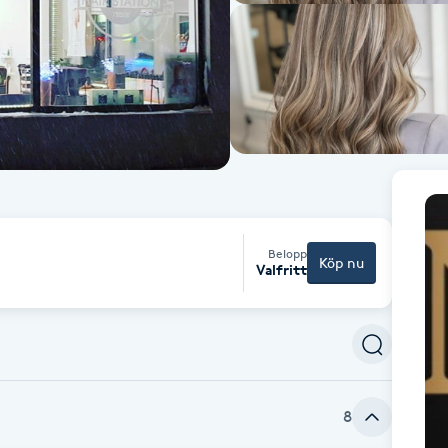
Belopp
Köp nu
Valfritt
8