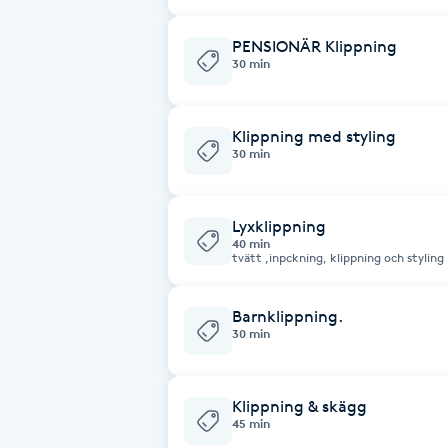
Cryoterapi
D
PENSIONÄR Klippning
30 min
Damklippning
Klippning med styling
Dermapen
30 min
Diamantslipning
Lyxklippning
E
40 min
tvätt ,inpckning, klippning och styling
Enzympeeling
Barnklippning.
30 min
Extensions
Extensions borttagning
Klippning & skägg
45 min