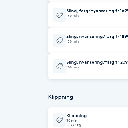
Sling, färg/nyansering fr 169
Brynformning
150 min
Brynfärgning
Sling, nyansering/färg fr 189
150 min
Brynplockning
Bröllopsuppsättning
Sling, nyansering/färg fr 209
180 min
C
Celluliter
Klippning
Coachning
Color correction
Klippning
30 min
Klippning