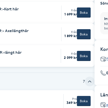
Sön
9:-Kort hår
Från
Boka
1 699 kr
In
NY
bo
9:- Axellångthår
Från
Boka
1 899 kr
Ko
9:-långt hår
Från
Boka
2 099 kr
7
Län
Pris
Boka
349 kr