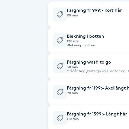
Färgning fr 999:- Kort hår
Babylights
90 min
Balayage
Blekning i botten
120 min
Bambumassage
Blekning i botten
Barber
Färgning wash to go
30 min
Gråhår färg ,helfärgning eller toning .
för att tvätta det.
Barnklippning
Färgning fr 1199:- Axellångt 
BIAB
90 min
Blowout
Färgning fr 1399:- Långt hår
110 min
Bottenfärg