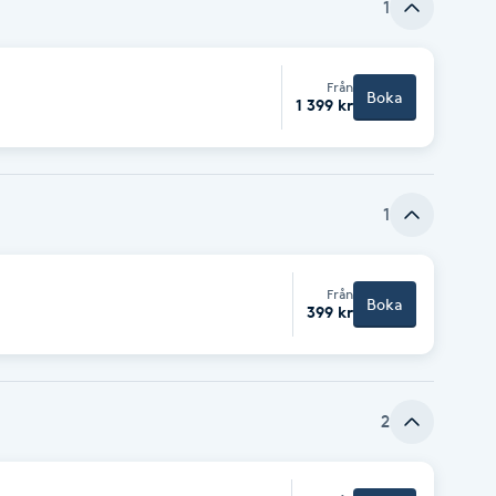
1
Från
Boka
1 399 kr
1
Från
Boka
399 kr
2