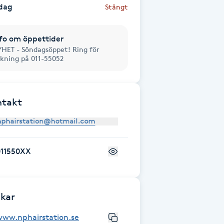
dag
Stängt
fo om öppettider
HET - Söndagsöppet! Ring för
kning på 011-55052
ntakt
011550XX
kar
www.nphairstation.se