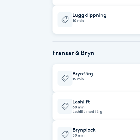
Eyeliner-tatuering
F
Luggklippning
10 min
Face framing
Faceliftmassage
Fransar & Bryn
Fet hårbotten
Brynfärg.
Fettreducering
15 min
Fibromassage
Lashlift
60 min
Lashlift med färg
Fillers
Brynplock
Fotmassage
30 min