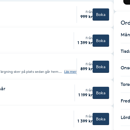
Från
Boka
999 kr
Ord
Mån
Från
Boka
1 399 kr
Tisd
Från
Boka
Ons
899 kr
 Färgning sker på plats sedan går hem
Läs mer
Tor
hår
Från
Boka
1 199 kr
Fre
Från
Lör
Boka
1 399 kr