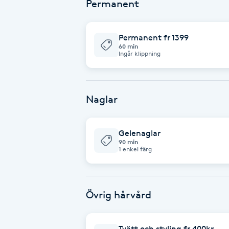
Permanent
Fransk manikyr
Permanent fr 1399
Fransrengöring
60 min
Ingår klippning
Frekvensterapi
Naglar
Friskvård
Friskvårdsmassage
Gelenaglar
90 min
1 enkel färg
Frisör
Funktionsanalys
Övrig hårvård
Färgning
Tvätt och styling fr 400kr