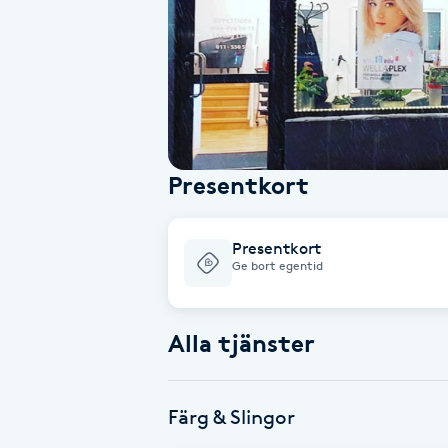
Alternativmedicin
Andningsmassage
Ansiktslyft utan kirurgi
Presentkort
Aromamassage
Ashtanga Yoga
Presentkort
Ge bort egentid
Ayurveda
Alla tjänster
Ayurvedisk Massage
Ansiktsbehandling djuprengörande
Färg & Slingor
B