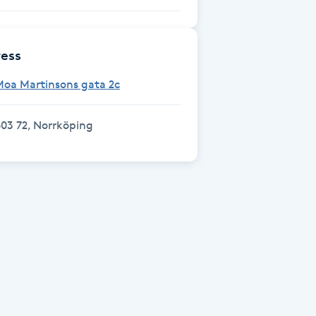
ess
Moa Martinsons gata 2c
03 72, Norrköping