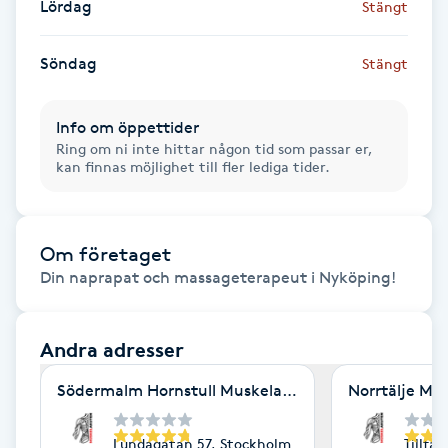
Lördag
Stängt
Gua Sha-massage
Söndag
Stängt
H
Hatha Yoga
Info om öppettider
Ring om ni inte hittar någon tid som passar er,
kan finnas möjlighet till fler lediga tider.
Headspa
Healing
Om företaget
Herrklippning
Andra adresser
HIFU
Södermalm Hornstull Muskelakuten
Norrtälje Mu
Hollywood Peel
Lundagatan 57, Stockholm
Tillfä