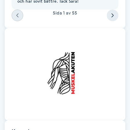
och har sovit bättre. Tack Sara!
Fotsvamp
Sida
1
av
55
Fotvård
Fransar
Fransborttagning
Fransfärgning
Fransförlängning
Fransförlängning Megavolym
Fransförlängning Volym