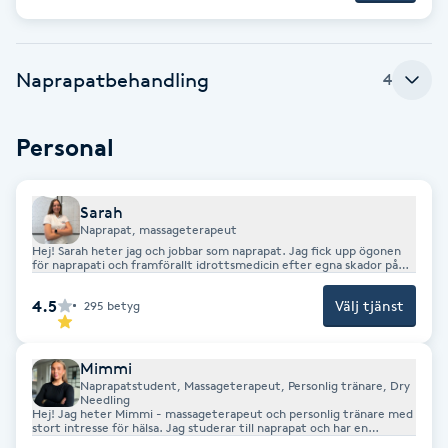
Brynformning
Naprapatbehandling
4
Brynfärgning
Personal
Brynplockning
Bröllopsuppsättning
Sarah
Naprapat, massageterapeut
C
Hej! Sarah heter jag och jobbar som naprapat. Jag fick upp ögonen
för naprapati och framförallt idrottsmedicin efter egna skador på
handbollsplanen. Jag har alltid haft ett stort intresse för idrott och
Celluliter
har provat på det mesta! Fastnade lite extra för friidrott och
4.5
Välj tjänst
295
betyg
handboll. Idag spelar jag fortfarande handboll i Hammarbys damlag.
Där är jag också ansvarig för alla skador på träning och på match. Jag
tycker att idrottsmedicin och speciellt knän är det absolut roligaste
Coachning
att jobba med! Utöver idrottsmedicin tycker jag att
huvudvärksproblematik är väldigt intressant. Självklart tar jag emot
Mimmi
alla typer av smärta/problem i rörelseapparaten.
Naprapatstudent, Massageterapeut, Personlig tränare, Dry
sarah@muskelakutenfmab.se
Color correction
Needling
Hej! Jag heter Mimmi - massageterapeut och personlig tränare med
stort intresse för hälsa. Jag studerar till naprapat och har en
bakgrund inom cheerleading och gymnastik både som aktiv och