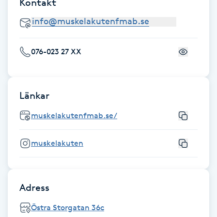
Kontakt
Fransk manikyr
Fransrengöring
076-023 27 XX
Frekvensterapi
Friskvård
Länkar
muskelakutenfmab.se/
Friskvårdsmassage
muskelakuten
Frisör
Funktionsanalys
Adress
Färgning
Östra Storgatan 36c