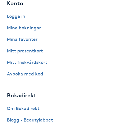
Konto
Hårborttagning
Logga in
Hårbottenbehandling
Mina bokningar
Hårförlängning
Mina favoriter
Mitt presentkort
Hårvård
Mitt friskvårdskort
Hälsa
Avboka med kod
Hälsprickor
I
Bokadirekt
Idrottsmassage
Om Bokadirekt
Blogg - Beautylabbet
IPL