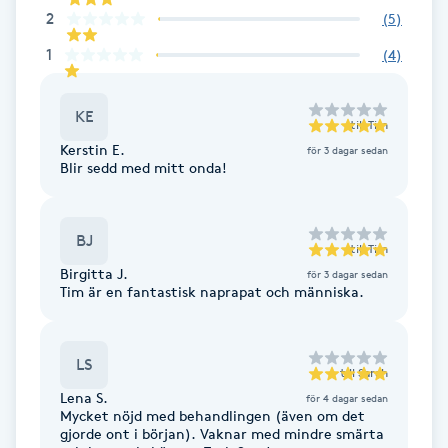
2
(
5
)
F
1
(
4
)
Face framing
KE
till
Tim
Faceliftmassage
Kerstin E.
för 3 dagar sedan
Blir sedd med mitt onda!
Fet hårbotten
BJ
Fettreducering
till
Tim
Birgitta J.
för 3 dagar sedan
Tim är en fantastisk naprapat och människa.
Fibromassage
Fillers
LS
till
Sarah
Lena S.
för 4 dagar sedan
Fotmassage
Mycket nöjd med behandlingen (även om det
gjorde ont i början). Vaknar med mindre smärta