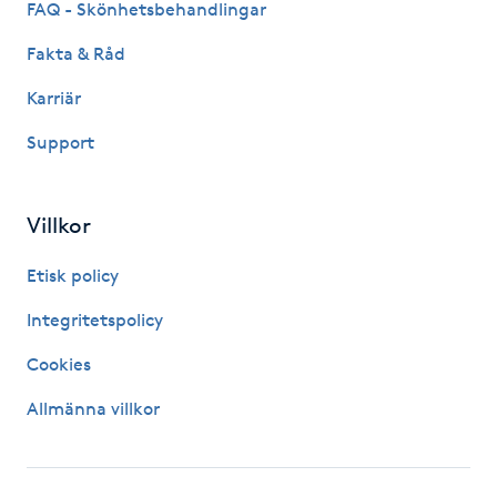
FAQ - Skönhetsbehandlingar
IPL hårborttagning
Fakta & Råd
Karriär
IR-massage
J
Support
Japansk massage
Villkor
K
Etisk policy
K18
Integritetspolicy
Katun fransar
Cookies
Kemisk peeling
Allmänna villkor
Keratinbehandling