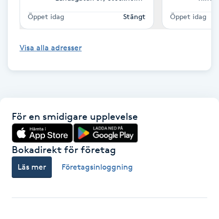
Hot Stone Massage
Öppet idag
Stängt
Öppet idag
Hot yoga
Visa alla adresser
Hudföryngring
Huduppstramning
För en smidigare upplevelse
Hudvård
Hyaluronsyra
Bokadirekt för företag
Läs mer
Företagsinloggning
Hyperhidros
Hypnos