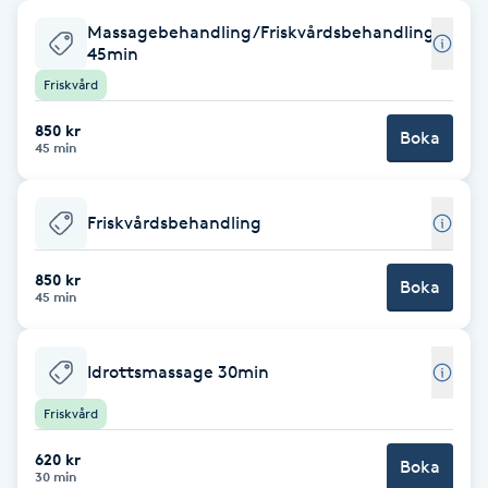
Massagebehandling/Friskvårdsbehandling
Babylights
45min
Friskvård
Balayage
850 kr
Boka
45 min
Bambumassage
Barber
Friskvårdsbehandling
850 kr
Barnklippning
Boka
45 min
BIAB
Idrottsmassage 30min
Blowout
Friskvård
620 kr
Bottenfärg
Boka
30 min