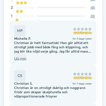
Cryoterapi
2
(
0
)
D
1
(
0
)
Damklippning
MP
Dermapen
till
Christian
Michelle P.
för 3 dagar sedan
Christian är helt fantastisk! Han gör alltid ett
Diamantslipning
otroligt jobb med både färg och klippning, och
jag blir lika nöjd varje gång. Jag får alltid massor
E
av komplimanger för mitt hår, och det är helt
Läs mer
och hållet hans förtjänst. Dessutom håller hans
nya studio på att bli helt fantastisk. Kan varmt
Enzympeeling
rekommendera honom till alla som vill ha en
riktigt skicklig frisör!
CS
till
Christian
Extensions
Christian S.
för 7 dagar sedan
Christian är en otroligt duktig och noggrann
Extensions borttagning
frisör som skapar skulpturella och
völproportionerade frisyrer
Eyeliner-tatuering