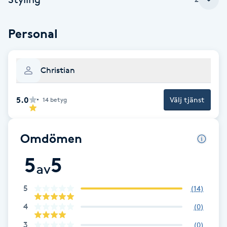
Brynformning
Personal
Brynfärgning
Christian
Brynplockning
5.0
Välj tjänst
14
betyg
Bröllopsuppsättning
C
Omdömen
Celluliter
5
5
av
Coachning
5
(
14
)
Color correction
4
(
0
)
3
(
0
)