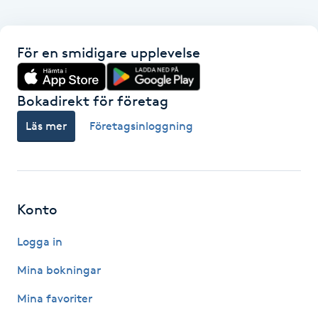
Föning
G
För en smidigare upplevelse
Gel naglar
Bokadirekt för företag
Gelenaglar
Läs mer
Företagsinloggning
Gellack
Gellack med förstärkning
Konto
Gravidmassage
Logga in
Gravidyoga
Mina bokningar
Mina favoriter
Gruppträning