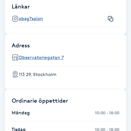
Fotsvamp
Länkar
obsg7salon
Fotvård
Fransar
Adress
Fransborttagning
Observatoriegatan 7
Fransfärgning
113 29, Stockholm
Fransförlängning
Ordinarie öppettider
Fransförlängning Megavolym
Måndag
10:00 - 18:00
Fransförlängning Volym
Tisdag
10:00 - 18:00