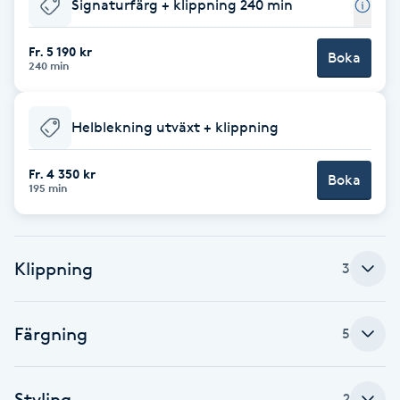
Signaturfärg + klippning 240 min
Babylights
Fr. 5 190 kr
Boka
240 min
Balayage
Helblekning utväxt + klippning
Bambumassage
Fr. 4 350 kr
Boka
Barber
195 min
Barnklippning
Klippning
3
BIAB
Blowout
Färgning
5
Bottenfärg
Styling
2