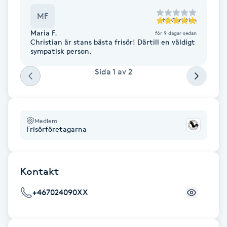
F
MF
till
Christian
Maria F.
för 9 dagar sedan
Face framing
Christian är stans bästa frisör! Därtill en väldigt
sympatisk person.
Faceliftmassage
Sida
1
av
2
Fet hårbotten
Medlem
Fettreducering
Frisörföretagarna
Fibromassage
Kontakt
Fillers
+467024090XX
Fotmassage