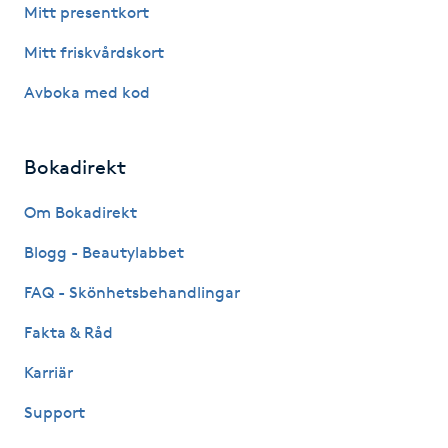
Mitt presentkort
Gua Sha-massage
Mitt friskvårdskort
H
Avboka med kod
Hatha Yoga
Bokadirekt
Headspa
Om Bokadirekt
Healing
Blogg - Beautylabbet
Herrklippning
FAQ - Skönhetsbehandlingar
Fakta & Råd
HIFU
Karriär
Hollywood Peel
Support