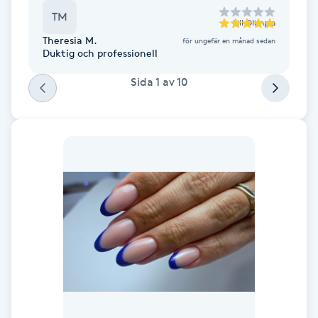
Fotsvamp
TM
till
Olimpia
Theresia M.
för ungefär en månad sedan
Duktig och professionell
Fotvård
Sida
1
av
10
Fransar
Fransborttagning
Fransfärgning
Fransförlängning
Fransförlängning Megavolym
Fransförlängning Volym