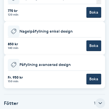
Babylights
770 kr
Boka
120 min
Balayage
Nagelpåfyllning enkel design
Bambumassage
850 kr
Boka
140 min
Barber
Barnklippning
Påfyllning avancerad design
BIAB
Fr. 950 kr
Boka
150 min
Blowout
Fötter
1
Bottenfärg