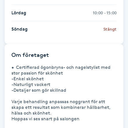
Gua Sha-massage
Lördag
10:00 - 15:00
H
Söndag
Stängt
Hatha Yoga
Headspa
Om företaget
•	Certifierad ögonbryns- och nagelstylist med 
Healing
stor passion för skönhet

-Enkel skönhet 

Herrklippning
-Naturligt vackert 

-Detaljer som gör skillnad 

HIFU
Varje behandling anpassas noggrant för att 
skapa ett resultat som kombinerar hållbarhet, 
hälsa och skönhet.

Hollywood Peel
Hoppas vi ses snart på salongen
