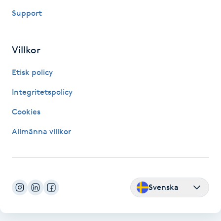
Support
IPL hårborttagning
IR-massage
Villkor
J
Etisk policy
Japansk massage
Integritetspolicy
K
Cookies
K18
Allmänna villkor
Katun fransar
Kemisk peeling
Svenska
Keratinbehandling