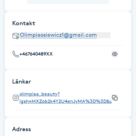
Fransk manikyr
Kontakt
Fransrengöring
Frekvensterapi
+467640489XX
Friskvård
Friskvårdsmassage
Länkar
Frisör
olimpiaa_beauty?
igsh=MXZob2k4Y2U4enJyMA%3D%3D&utm_source
Funktionsanalys
Färgning
Adress