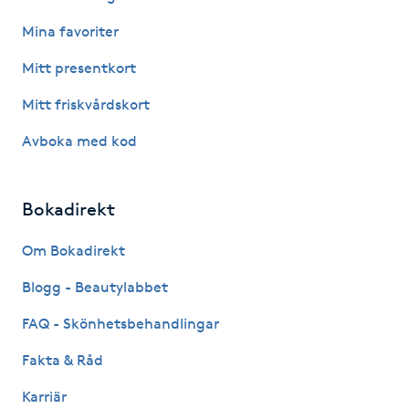
Hårborttagning
Mina favoriter
Hårbottenbehandling
Mitt presentkort
Mitt friskvårdskort
Hårförlängning
Avboka med kod
Hårvård
Bokadirekt
Hälsa
Om Bokadirekt
Hälsprickor
Blogg - Beautylabbet
I
FAQ - Skönhetsbehandlingar
Idrottsmassage
Fakta & Råd
IPL
Karriär