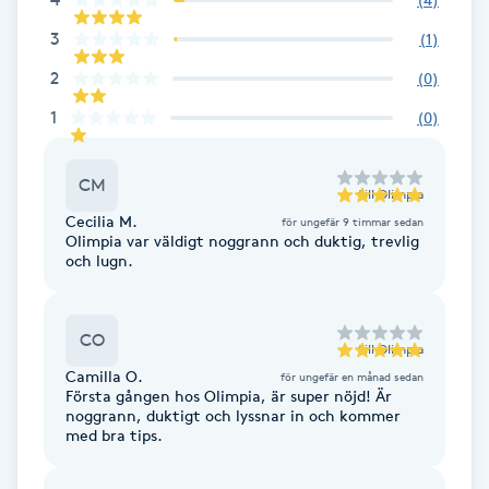
F
3
(
1
)
2
(
0
)
Face framing
1
(
0
)
Faceliftmassage
CM
till
Olimpia
Fet hårbotten
Cecilia M.
för ungefär 9 timmar sedan
Olimpia var väldigt noggrann och duktig, trevlig
och lugn.
Fettreducering
Fibromassage
CO
till
Olimpia
Camilla O.
för ungefär en månad sedan
Fillers
Första gången hos Olimpia, är super nöjd! Är
noggrann, duktigt och lyssnar in och kommer
med bra tips.
Fotmassage