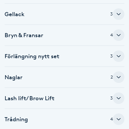
Brynformning
Gellack
3
Brynfärgning
Bryn & Fransar
4
Brynplockning
Förlängning nytt set
3
Bröllopsuppsättning
C
Naglar
2
Celluliter
Lash lift/ Brow Lift
Coachning
3
Color correction
Trådning
4