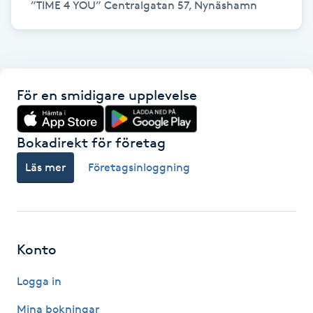
Hot Stone Massage
Hot yoga
Hudföryngring
För en smidigare upplevelse
Huduppstramning
Bokadirekt för företag
Hudvård
Läs mer
Företagsinloggning
Hyaluronsyra
Hyperhidros
Konto
Logga in
Hypnos
Mina bokningar