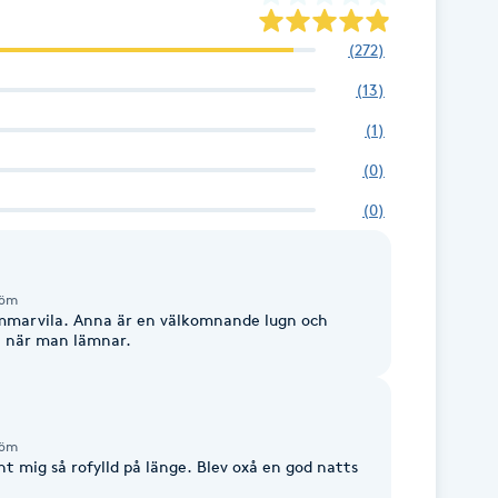
gi och en tydligare riktning. Framför
r hjärtat och som får guida dig genom
(
272
)
 LYSSNA - Chakra Yin - RIKTA - Yoga
er & skrivövningar - Samtal - Lunch &
(
13
)
ring: 1950:- ​ Early
ar 1750:-​ (skriv early bird i
(
1
)
 inte privat. Vid förhinder kan du
(
0
)
någon annan.
(
0
)
röm
ommarvila. Anna är en välkomnande lugn och
a när man lämnar.
röm
t mig så rofylld på länge. Blev oxå en god natts