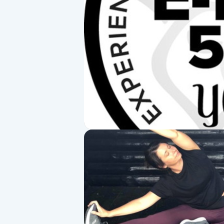
Alternativmedicin
Andningsmassage
Ansiktslyft utan kirurgi
Aromamassage
Ashtanga Yoga
Ayurveda
Ayurvedisk Massage
Ansiktsbehandling djuprengörande
B