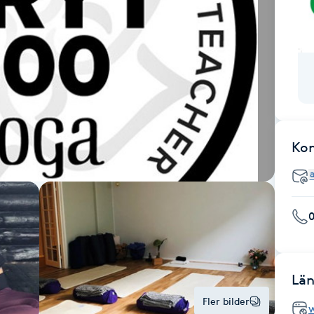
Ko
Län
Fler bilder