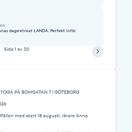
röm
nas dagsretreat LANDA. Perfekt inför
Sida
1
av
30
 YOGA PÅ BOMGATAN 7 I GÖTEBORG

26

llfällen med start 18 augusti, lärare Anna 