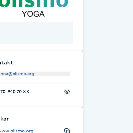
ntakt
070-940 70 XX
kar
www.olismo.org