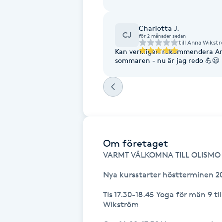
Fotsvamp
Charlotta J.
CJ
för 2 månader sedan
Fotvård
till
Anna Wikst
Kan verkligen rekommendera An
sommaren - nu är jag redo 💪😃
Fransar
Fransborttagning
Fransfärgning
Om företaget
Fransförlängning
VARMT VÄLKOMNA TILL OLISMO
Nya kursstarter höstterminen 20
Fransförlängning Megavolym
Tis 17.30-18.45 Yoga för män 9 ti
Wikström

Fransförlängning Volym