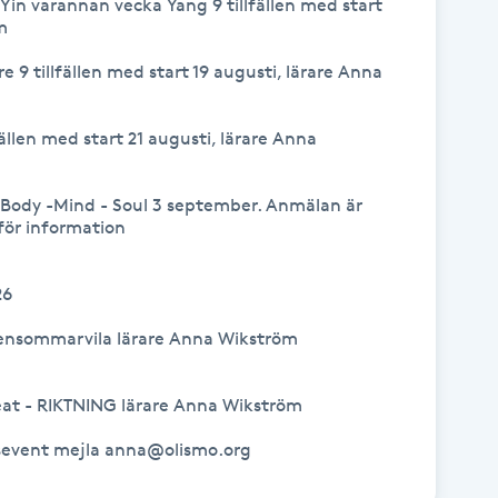
in varannan vecka Yang 9 tillfällen med start 
 

 9 tillfällen med start 19 augusti, lärare Anna 
fällen med start 21 augusti, lärare Anna 
ody -Mind - Soul 3 september. Anmälan är 
ör information

6

Sensommarvila lärare Anna Wikström 
eat - RIKTNING lärare Anna Wikström

agsevent mejla anna@olismo.org