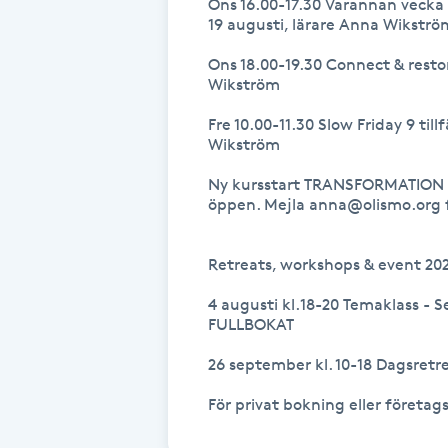
Ons 16.00-17.30 Varannan vecka Y
19 augusti, lärare Anna Wikström
Fransk manikyr
Ons 18.00-19.30 Connect & restore
Fransrengöring
Wikström 

Fre 10.00-11.30 Slow Friday 9 till
Frekvensterapi
Wikström

Ny kursstart TRANSFORMATION B
Friskvård
öppen. Mejla anna@olismo.org f
Friskvårdsmassage
Retreats, workshops & event 202
4 augusti kl.18-20 Temaklass - 
Frisör
FULLBOKAT

Funktionsanalys
26 september kl. 10-18 Dagsretr
För privat bokning eller föret
Färgning