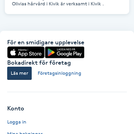
Hårborttagning
Olivias hårvård i Kivik är verksamt i Kivik .
Hårbottenbehandling
Hårförlängning
För en smidigare upplevelse
Hårvård
Bokadirekt för företag
Hälsa
Läs mer
Företagsinloggning
Hälsprickor
I
Konto
Idrottsmassage
Logga in
IPL
Mina bokningar