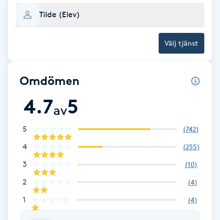
Fotsvamp
Tilde (Elev)
Fotvård
Välj tjänst
Fransar
Omdömen
Fransborttagning
4.7
5
av
Fransfärgning
5
(
742
)
4
(
255
)
Fransförlängning
3
(
10
)
Fransförlängning Megavolym
2
(
4
)
1
(
4
)
Fransförlängning Volym