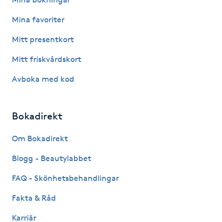
IPL hårborttagning
Mina favoriter
Mitt presentkort
IR-massage
Mitt friskvårdskort
J
Avboka med kod
Japansk massage
K
Bokadirekt
K18
Om Bokadirekt
Katun fransar
Blogg - Beautylabbet
FAQ - Skönhetsbehandlingar
Kemisk peeling
Fakta & Råd
Keratinbehandling
Karriär