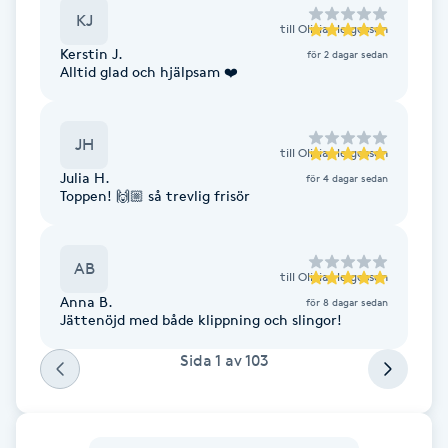
Fransk manikyr
KJ
till
Olivia Helgesson
Kerstin J.
för 2 dagar sedan
Alltid glad och hjälpsam ❤️
Fransrengöring
Frekvensterapi
JH
till
Olivia Helgesson
Julia H.
för 4 dagar sedan
Friskvård
Toppen! 🙌🏼 så trevlig frisör
Friskvårdsmassage
AB
till
Olivia Helgesson
Frisör
Anna B.
för 8 dagar sedan
Jättenöjd med både klippning och slingor!
Funktionsanalys
Sida
1
av
103
Färgning