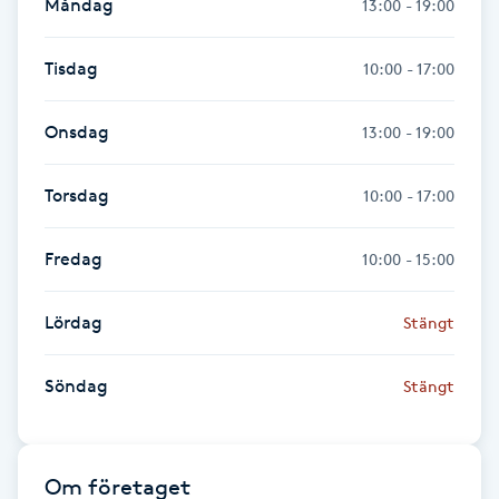
Måndag
13:00 - 19:00
Hot Stone Massage
Tisdag
10:00 - 17:00
Hot yoga
Onsdag
13:00 - 19:00
Hudföryngring
Torsdag
10:00 - 17:00
Huduppstramning
Fredag
10:00 - 15:00
Hudvård
Lördag
Stängt
Hyaluronsyra
Söndag
Stängt
Hyperhidros
Hypnos
Om företaget