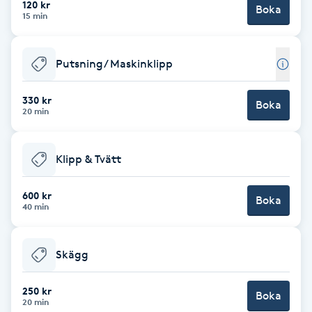
120 kr
Boka
15 min
Brynformning
Putsning/ Maskinklipp
Brynfärgning
330 kr
Brynplockning
Boka
20 min
Bröllopsuppsättning
Klipp & Tvätt
C
600 kr
Celluliter
Boka
40 min
Coachning
Skägg
Color correction
250 kr
Boka
20 min