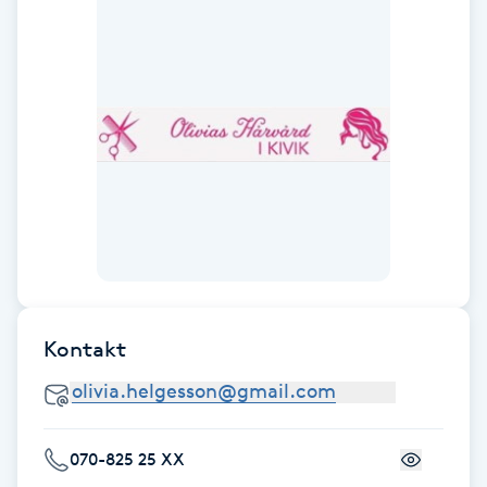
Föning
G
Gel naglar
Gelenaglar
Gellack
Gellack med förstärkning
Kontakt
Gravidmassage
Gravidyoga
070-825 25 XX
Gruppträning