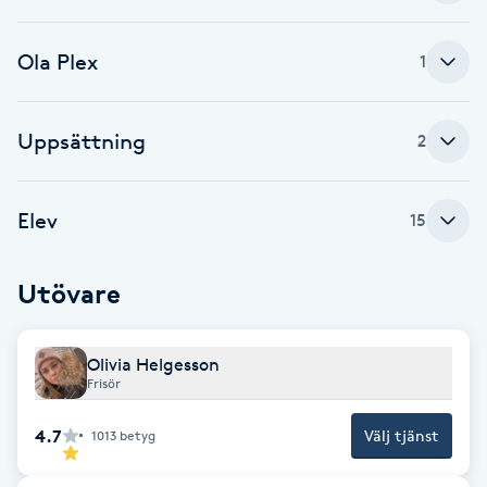
F
Ola Plex
1
Face framing
Uppsättning
2
Faceliftmassage
Fet hårbotten
Elev
15
Fettreducering
Utövare
Fibromassage
Olivia Helgesson
Frisör
Fillers
4.7
Välj tjänst
1013
betyg
Fotmassage