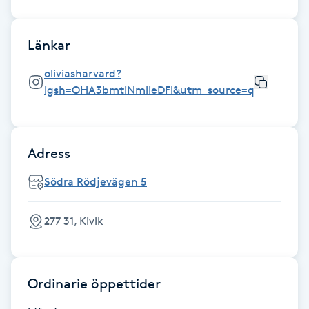
Gua Sha-massage
Länkar
H
oliviasharvard?
Hatha Yoga
igsh=OHA3bmtiNmlieDFl&utm_source=qr
Headspa
Adress
Healing
Södra Rödjevägen 5
Herrklippning
277 31, Kivik
HIFU
Hollywood Peel
Ordinarie öppettider