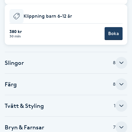
Cryoterapi
D
Klippning barn 6-12 år
Damklippning
380 kr
Boka
30 min
Dermapen
Diamantslipning
Slingor
8
E
Enzympeeling
Färg
8
Extensions
Tvätt & Styling
1
Extensions borttagning
Bryn & Farnsar
7
Eyeliner-tatuering