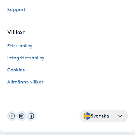
Kinesiologi
Support
Kinesisk medicin
Villkor
Kiropraktik
Etisk policy
Integritetspolicy
Klangmassage
Cookies
Klippning
Allmänna villkor
Klippning & Slingor
Klippning ungdom
Svenska
Koppningsmassage