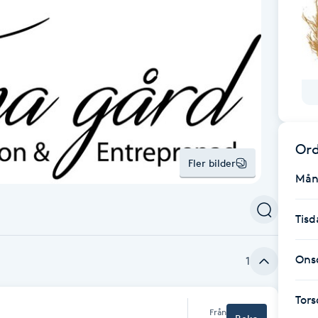
Ord
Fler bilder
Mån
Tisd
Ons
1
Tor
Från