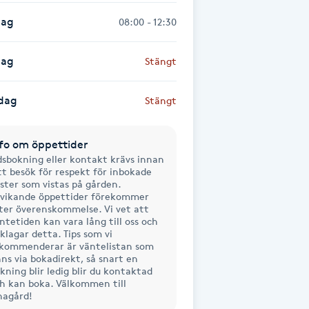
dag
08:00 - 12:30
dag
Stängt
dag
Stängt
fo om öppettider
dsbokning eller kontakt krävs innan
tt besök för respekt för inbokade
ster som vistas på gården.
vikande öppettider förekommer
ter överenskommelse. Vi vet att
ntetiden kan vara lång till oss och
klagar detta. Tips som vi
kommenderar är väntelistan som
nns via bokadirekt, så snart en
kning blir ledig blir du kontaktad
h kan boka. Välkommen till
agård!