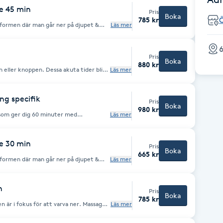
ost och eventuella kosttillskott som
e 45 min
Pris
 liv ser ut just nu & vad som är möjligt
Boka
785 kr
sformen där man går ner på djupet &
Läs mer
 smärta & stramhet i musklerna.
på kroppen & stärker immunförsvaret &
6
punktsbehandling, koppning & stretch.
Pris
Boka
880 kr
n eller knoppen. Dessa akuta tider blir
Läs mer
n.
ng specifik
Pris
Boka
980 kr
 som ger dig 60 minuter med
Läs mer
pecifik lösning med komplett
. Vi arbetar lösningsfokuserat och
 flera möjliga lösningar under ett
din kropp som ska hålla över tid.
e 30 min
Pris
Boka
665 kr
sformen där man går ner på djupet &
Läs mer
 smärta & stramhet i musklerna.
på kroppen & stärker immunförsvaret &
punktsbehandling, koppning & stretch.
n
Pris
Boka
785 kr
 är i fokus för att varva ner. Massagen
Läs mer
timulera blodgenomströmningen. Vi
lbefinnande. Massagen har en