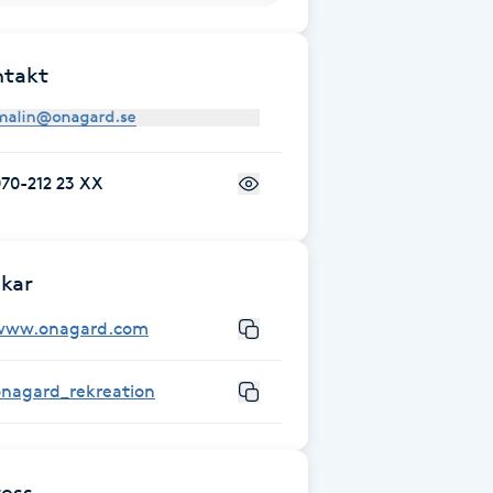
ntakt
70-212 23 XX
kar
www.onagard.com
onagard_rekreation
ess