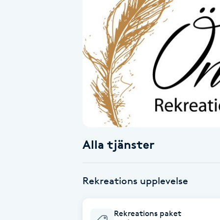
Alternativmedicin
Andningsmassage
Ansiktslyft utan kirurgi
Aromamassage
Ashtanga Yoga
Alla tjänster
Ayurveda
Ayurvedisk Massage
Rekreations upplevelse
Ansiktsbehandling djuprengörande
Rekreations paket
B