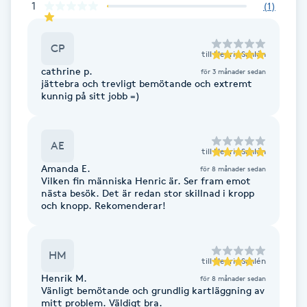
1
(
1
)
Brynformning
CP
till
Henric Sahlén
Brynfärgning
cathrine p.
för 3 månader sedan
jättebra och trevligt bemötande och extremt
kunnig på sitt jobb =)
Brynplockning
Bröllopsuppsättning
AE
till
Henric Sahlén
C
Amanda E.
för 8 månader sedan
Vilken fin människa Henric är. Ser fram emot
nästa besök. Det är redan stor skillnad i kropp
Celluliter
och knopp. Rekomenderar!
Coachning
HM
till
Henric Sahlén
Color correction
Henrik M.
för 8 månader sedan
Vänligt bemötande och grundlig kartläggning av
mitt problem. Väldigt bra.