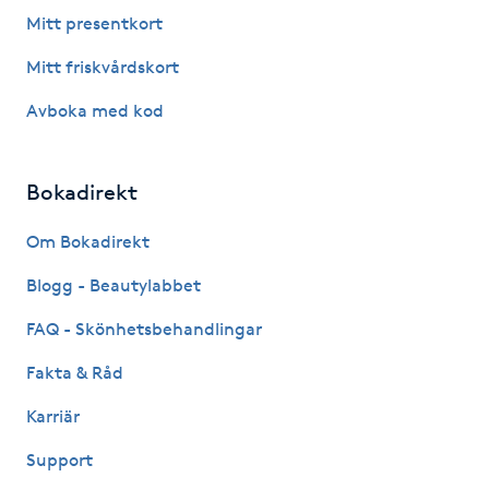
Föning
Mitt presentkort
G
Mitt friskvårdskort
Gel naglar
Avboka med kod
Gelenaglar
Bokadirekt
Gellack
Om Bokadirekt
Blogg - Beautylabbet
Gellack med förstärkning
FAQ - Skönhetsbehandlingar
Gravidmassage
Fakta & Råd
Gravidyoga
Karriär
Support
Gruppträning