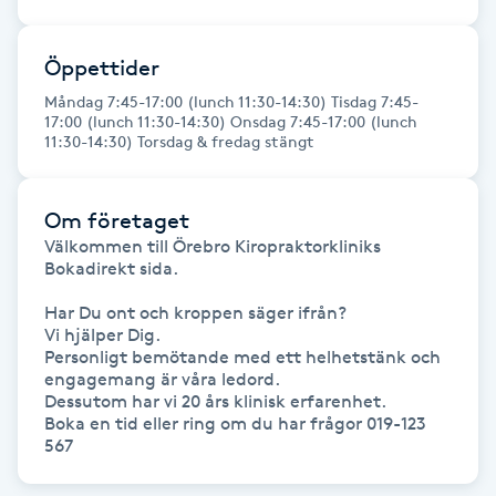
Fotsvamp
Öppettider
Fotvård
Måndag 7:45-17:00 (lunch 11:30-14:30) Tisdag 7:45-
17:00 (lunch 11:30-14:30) Onsdag 7:45-17:00 (lunch
11:30-14:30) Torsdag & fredag stängt
Fransar
Fransborttagning
Om företaget
Välkommen till Örebro Kiropraktorkliniks 
Bokadirekt sida.

Fransfärgning
Har Du ont och kroppen säger ifrån?

Fransförlängning
Vi hjälper Dig.

Personligt bemötande med ett helhetstänk och 
engagemang är våra ledord. 

Fransförlängning Megavolym
Dessutom har vi 20 års klinisk erfarenhet.

Boka en tid eller ring om du har frågor 019-123 
567
Fransförlängning Volym