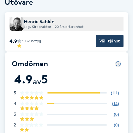
Utövare
Babylights
Henric Sahlén
Leg. Kiropraktor - 20 års erfarenhet
Balayage
4.9
Välj tjänst
126
betyg
Bambumassage
Barber
Omdömen
4.9
5
Barnklippning
av
5
(
111
)
BIAB
4
(
14
)
Blowout
3
(
0
)
2
(
0
)
Bottenfärg