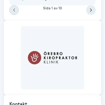
Cryoterapi
Sida
1
av
10
D
Damklippning
Dermapen
Diamantslipning
E
Enzympeeling
Extensions
Extensions borttagning
Kontakt
Eyeliner-tatuering