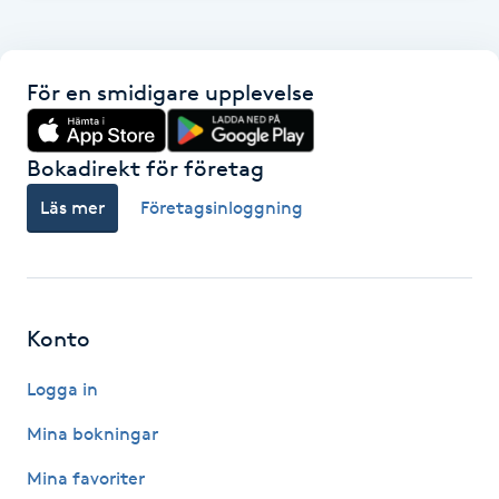
Fransk manikyr
Fransrengöring
För en smidigare upplevelse
Frekvensterapi
Bokadirekt för företag
Läs mer
Företagsinloggning
Friskvård
Friskvårdsmassage
Frisör
Konto
Logga in
Funktionsanalys
Mina bokningar
Färgning
Mina favoriter