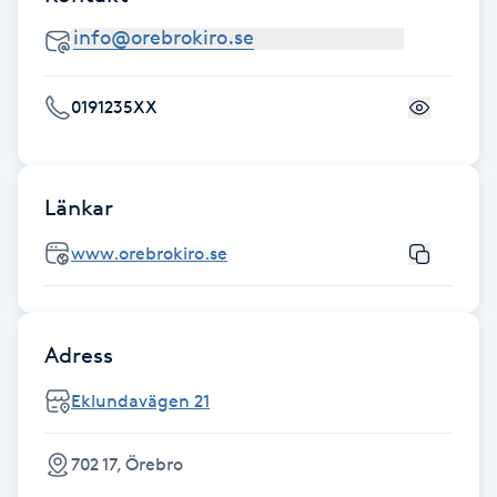
F
Face framing
0191235XX
Faceliftmassage
Länkar
Fet hårbotten
www.orebrokiro.se
Fettreducering
Fibromassage
Adress
Fillers
Eklundavägen 21
Fotmassage
702 17, Örebro