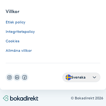
Gua Sha-massage
Villkor
H
Etisk policy
Hatha Yoga
Integritetspolicy
Cookies
Headspa
Allmäna villkor
Healing
Herrklippning
Svenska
HIFU
Hollywood Peel
© Bokadirekt
2026