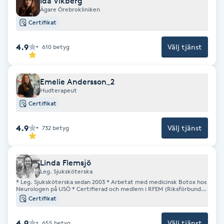
Ida Vikberg
Föning
Ägare Örebrokliniken
Certifikat
G
4.9
Välj tjänst
610
betyg
Gel naglar
Gelenaglar
Emelie Andersson_2
Hudterapeut
Certifikat
Gellack
4.9
Välj tjänst
732
betyg
Gellack med förstärkning
Gravidmassage
Linda Flemsjö
Leg. Sjuksköterska
* Leg. Sjuksköterska sedan 2003 * Arbetat med medicinsk Botox hos
Neurologen på USÖ * Certifierad och medlem i RFEM (Riksförbundet
Gravidyoga
för Estetisk Medicin), tidigare Estetiska Injektionsrådet * Fokus på
Certifikat
naturliga resultat * Telefon: 073-0710321. Lämna gärna meddelande
om jag är upptagen med behandlingar så ringer jag upp när jag har
möjlighet.
Gruppträning
4.9
Välj tjänst
655
betyg