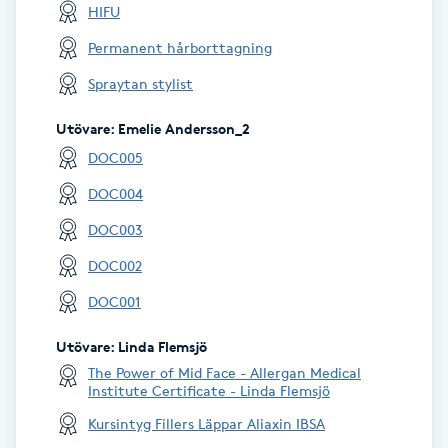
HIFU
Megavolymfransar
Permanent hårborttagning
Melasma
Spraytan stylist
Utövare
:
Emelie Andersson_2
Mesoterapi
DOC005
MicroPen
DOC004
DOC003
Microshading
DOC002
Mixfransar
DOC001
N
Utövare
:
Linda Flemsjö
The Power of Mid Face - Allergan Medical
Nagelförlängning
Institute Certificate - Linda Flemsjö
Kursintyg Fillers Läppar Aliaxin IBSA
Nagelförlängning akryl