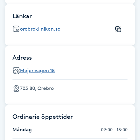
IPL hårborttagning
Länkar
IR-massage
orebrokliniken.se
J
Japansk massage
Adress
K
Mejerivägen 18
K18
703 80, Örebro
Katun fransar
Kemisk peeling
Ordinarie öppettider
Måndag
09:00 - 18:00
Keratinbehandling