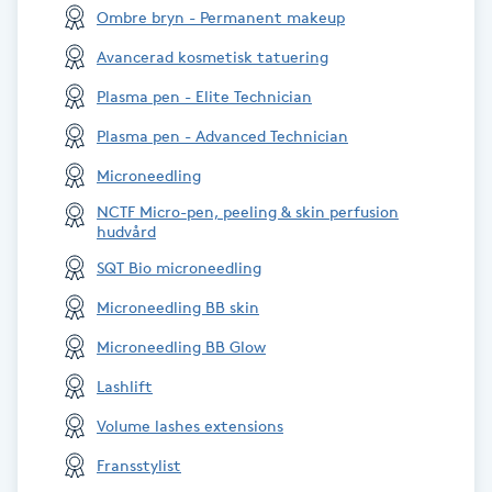
Ombre bryn - Permanent makeup
M
Avancerad kosmetisk tatuering
Makeup
Plasma pen - Elite Technician
Plasma pen - Advanced Technician
Manikyr & Pedikyr
Microneedling
Massage
NCTF Micro-pen, peeling & skin perfusion
hudvård
Medial vägledning
SQT Bio microneedling
Microneedling BB skin
Medicinsk massage
Microneedling BB Glow
Lashlift
Meditation
Volume lashes extensions
Medium
Fransstylist