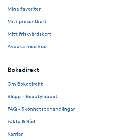
Olaplexbehandling
Mina favoriter
Ombre
Mitt presentkort
Mitt friskvårdskort
Ombre brows
Avboka med kod
Ombre naglar
Bokadirekt
Optiker
Om Bokadirekt
Ortobionomi
Blogg - Beautylabbet
Ortopedi
FAQ - Skönhetsbehandlingar
Fakta & Råd
Osteopati
Karriär
P