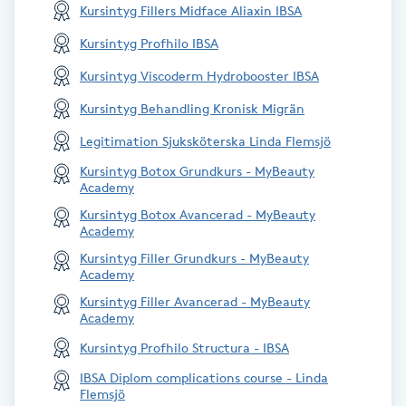
Kursintyg Fillers Midface Aliaxin IBSA
Nagelförlängning gelé
Kursintyg Profhilo IBSA
Kursintyg Viscoderm Hydrobooster IBSA
Nagelförlängning glasfiber
Kursintyg Behandling Kronisk Migrän
Nagelförlängning silke
Legitimation Sjuksköterska Linda Flemsjö
Kursintyg Botox Grundkurs - MyBeauty
Academy
Nagelförstärkning
Kursintyg Botox Avancerad - MyBeauty
Academy
Nagelklippning
Kursintyg Filler Grundkurs - MyBeauty
Academy
Nagelsvamp
Kursintyg Filler Avancerad - MyBeauty
Academy
Nageltrång
Kursintyg Profhilo Structura - IBSA
IBSA Diplom complications course - Linda
Flemsjö
Nagelvård