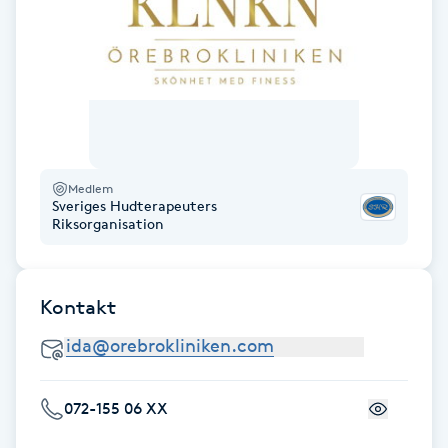
Hårborttagning
Hårbottenbehandling
Hårförlängning
Hårvård
Medlem
Sveriges Hudterapeuters
Riksorganisation
Hälsa
Hälsprickor
Kontakt
I
Idrottsmassage
072-155 06 XX
IPL