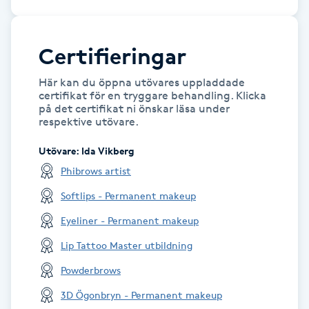
LED-ljusterapi
Certifieringar
Liktornar
Här kan du öppna utövares uppladdade
certifikat för en tryggare behandling. Klicka
på det certifikat ni önskar läsa under
LPG
respektive utövare.
Utövare
:
Ida Vikberg
LPG-behandling
Phibrows artist
LPG-massage
Softlips - Permanent makeup
Eyeliner - Permanent makeup
Luggklippning
Lip Tattoo Master utbildning
Lymfmassage
Powderbrows
3D Ögonbryn - Permanent makeup
Läpptatuering