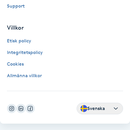
Support
Paraffinbehandling
Pedikyr
Villkor
Etisk policy
Pensionärklippning
Integritetspolicy
Permanent
Cookies
Permanent hårborttagning
Allmänna villkor
Permanent ögonbrynsmakeup
Personal shopper
Svenska
Personlig tränare