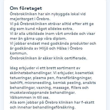
Kosmetisk tatuering
Om företaget
Örebrokliniken har sin nybyggda lokal vid 
mejeritorget i Örebro.

Kostrådgivning
Vi på Örebrokliniken strävar alltid efter att ge 
dig som kund något alldeles extra.

Vi är alla utbildade inom vårt område och visar 
Kroppsinpackning
mer än gärna upp våra diplom.

Vi jobbar endast med godkända produkter och 
Kroppspeeling
är godkända av Miljö och Hälsa i Örebro 
kommun.

Örebrokliniken är säker klinik certifierade.

Käkledsbehandling
Idag erbjuder vi ett brett sortiment av 
skönhetsbehandlingar. Vi erbjuder, kosmetisk 
Kärlbehandling
tatueringar, plasma pen, fransförlängningar, 
lashlift, microneedling, kemisk peeling, ansikts 
L
behandlingar, vaxning, massage, fillers och 
muskelavslappnande behandlingar.

Laserbehandling
Välkommen in till oss.

Alla som jobbar på Örebro kliniken har f-skatt 
och innehar behandlingsförsäkring.
Lashlift Keratin