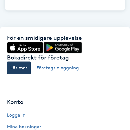
Naglar borttagning
Naglar reparation
För en smidigare upplevelse
Naprapati
Bokadirekt för företag
Navelpiercing
Läs mer
Företagsinloggning
NBE-massage
Ny frisyr
Konto
O
Logga in
Olaplex
Mina bokningar