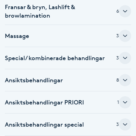
Fransar & bryn, Lashlift &
F
6
browlamination
Face framing
Massage
3
Faceliftmassage
Fet hårbotten
Special/ kombinerade behandlingar
3
Fettreducering
Ansiktsbehandlingar
8
Fibromassage
Ansiktsbehandlingar PRIORI
1
Fillers
Ansiktsbehandlingar special
3
Fotmassage