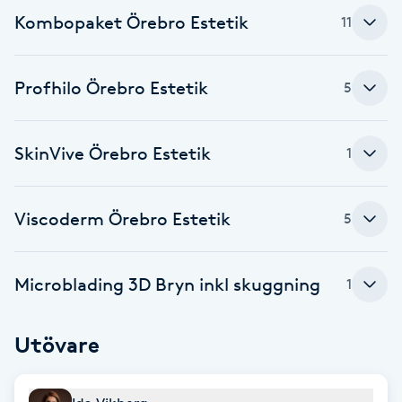
Fransk manikyr
Kombopaket Örebro Estetik
11
Fransrengöring
Profhilo Örebro Estetik
5
Frekvensterapi
SkinVive Örebro Estetik
1
Friskvård
Viscoderm Örebro Estetik
5
Friskvårdsmassage
Frisör
Microblading 3D Bryn inkl skuggning
1
Funktionsanalys
Utövare
Färgning