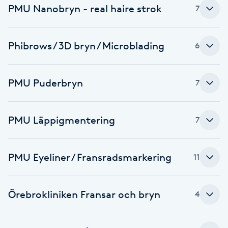
PMU Nanobryn - real haire strok
7
Brynformning
Phibrows / 3D bryn / Microblading
6
Brynfärgning
Brynplockning
PMU Puderbryn
7
Bröllopsuppsättning
PMU Läppigmentering
7
C
Celluliter
PMU Eyeliner / Fransradsmarkering
11
Coachning
Örebrokliniken Fransar och bryn
4
Color correction