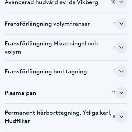
Cryoterapi
Avancerad hudvård av Ida Vikberg
10
D
Fransförlängning volymfransar
1
Damklippning
Dermapen
Fransförlängning Mixat singel och
1
volym
Diamantslipning
E
Fransförlängning borttagning
1
Enzympeeling
Plasma pen
11
Extensions
Permanent hårborttagning, Ytliga kärl,
Extensions borttagning
8
Hudflikar
Eyeliner-tatuering