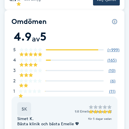
Gua Sha-massage
Omdömen
H
4.9
5
Hatha Yoga
av
5
(
+999
)
Headspa
4
(
165
)
Healing
3
(
10
)
2
(
6
)
Herrklippning
1
(
11
)
HIFU
SK
till
Emelie Andersson_2
Hollywood Peel
Simet K.
för 5 dagar sedan
Bästa klinik och bästa Emelie 💖