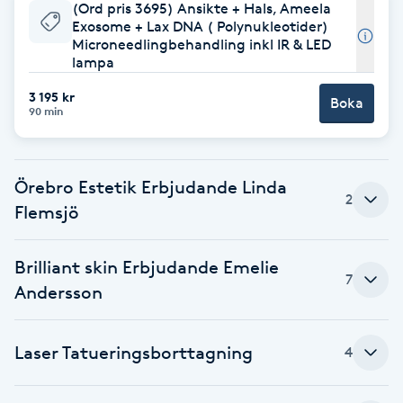
(Ord pris 3695) Ansikte + Hals, Ameela
Exosome + Lax DNA ( Polynukleotider)
Babylights
Microneedlingbehandling inkl IR & LED
lampa
Balayage
3 195 kr
Boka
90 min
Bambumassage
Barber
Örebro Estetik Erbjudande Linda
2
Flemsjö
Barnklippning
Brilliant skin Erbjudande Emelie
7
BIAB
Andersson
Blowout
Laser Tatueringsborttagning
4
Bottenfärg