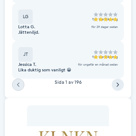
Hot Stone Massage
LG
till
Ida Vikberg
Hot yoga
Lotta G.
för 29 dagar sedan
Jättenöjd.
Hudföryngring
JT
Huduppstramning
till
Ida Vikberg
Jessica T.
för ungefär en månad sedan
Lika duktig som vanligt 😀
Hudvård
Sida
1
av
196
Hyaluronsyra
Hyperhidros
Hypnos