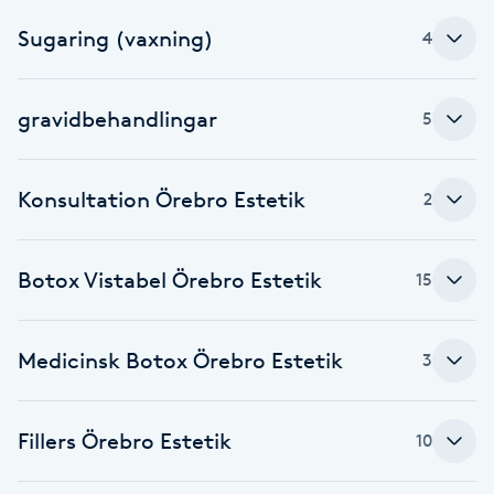
Fotsvamp
Sugaring (vaxning)
4
Fotvård
gravidbehandlingar
5
Fransar
Konsultation Örebro Estetik
2
Fransborttagning
Fransfärgning
Botox Vistabel Örebro Estetik
15
Fransförlängning
Medicinsk Botox Örebro Estetik
3
Fransförlängning Megavolym
Fillers Örebro Estetik
10
Fransförlängning Volym