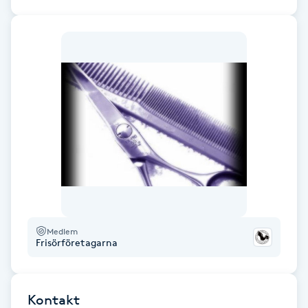
Fransk manikyr
Fransrengöring
Frekvensterapi
Friskvård
Friskvårdsmassage
Frisör
Medlem
Frisörföretagarna
Funktionsanalys
Färgning
Kontakt