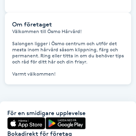
Hot Stone Massage
Hot yoga
Om företaget
Välkommen till Ösmo Hårvård!

Hudföryngring
Salongen ligger i Ösmo centrum och utför det 
mesta inom hårvård såsom klippning, färg och 
Huduppstramning
permanent. Ring eller titta in om du behöver tips 
och råd för ditt hår och din frisyr.

Hudvård
Varmt välkommen!
Hyaluronsyra
Hyperhidros
För en smidigare upplevelse
Hypnos
Bokadirekt för företag