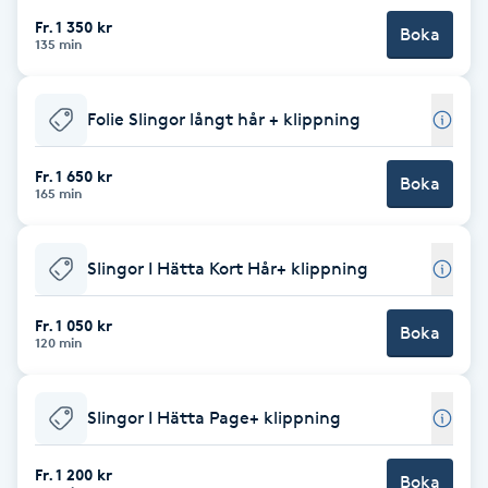
Fr. 1 350 kr
Boka
Brynformning
135 min
Brynfärgning
Folie Slingor långt hår + klippning
Brynplockning
Fr. 1 650 kr
Boka
165 min
Bröllopsuppsättning
C
Slingor I Hätta Kort Hår+ klippning
Celluliter
Fr. 1 050 kr
Boka
120 min
Coachning
Slingor I Hätta Page+ klippning
Color correction
Fr. 1 200 kr
Boka