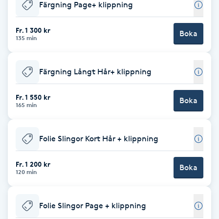
Färgning Page+ klippning
Babylights
Fr. 1 300 kr
Boka
135 min
Balayage
Färgning Långt Hår+ klippning
Bambumassage
Fr. 1 550 kr
Barber
Boka
165 min
Barnklippning
Folie Slingor Kort Hår + klippning
BIAB
Fr. 1 200 kr
Boka
120 min
Blowout
Folie Slingor Page + klippning
Bottenfärg