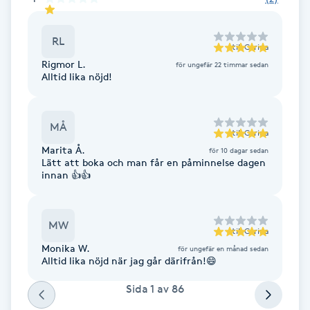
Fotsvamp
RL
till
Carina
Fotvård
Rigmor L.
för ungefär 22 timmar sedan
Alltid lika nöjd!
Fransar
MÅ
Fransborttagning
till
Carina
Marita Å.
för 10 dagar sedan
Lätt att boka och man får en påminnelse dagen
Fransfärgning
innan 👍👍
Fransförlängning
MW
till
Carina
Fransförlängning Megavolym
Monika W.
för ungefär en månad sedan
Alltid lika nöjd när jag går därifrån!😄
Fransförlängning Volym
Sida
1
av
86