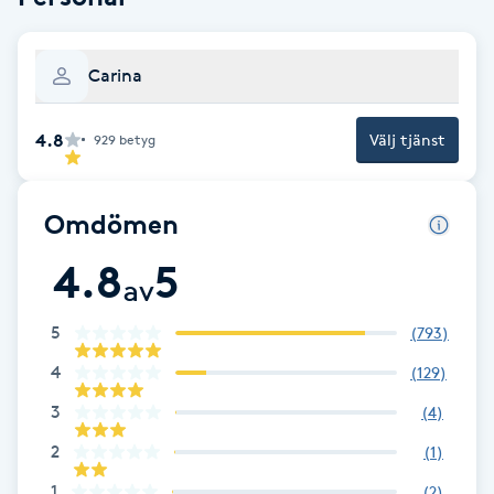
F
Carina
Face framing
4.8
Välj tjänst
929
betyg
Faceliftmassage
Fet hårbotten
Omdömen
4.8
5
Fettreducering
av
Fibromassage
5
(
793
)
4
(
129
)
Fillers
3
(
4
)
2
(
1
)
Fotmassage
1
(
2
)