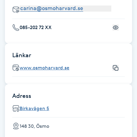
Föning
G
085-202 72 XX
Gel naglar
Gelenaglar
Länkar
Gellack
www.osmoharvard.se
Gellack med förstärkning
Adress
Gravidmassage
Birkavägen 5
Gravidyoga
148 30, Ösmo
Gruppträning