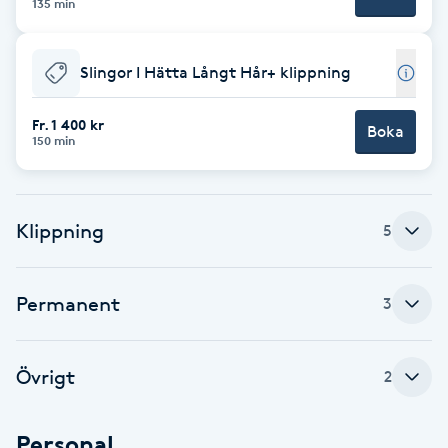
Cryoterapi
135 min
D
Slingor I Hätta Långt Hår+ klippning
Damklippning
Fr. 1 400 kr
Boka
Dermapen
150 min
Diamantslipning
E
Klippning
5
Enzympeeling
Permanent
3
Extensions
Övrigt
2
Extensions borttagning
Personal
Eyeliner-tatuering