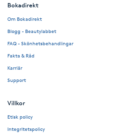
Bokadirekt
IPL hårborttagning
Om Bokadirekt
IR-massage
Blogg - Beautylabbet
J
FAQ - Skönhetsbehandlingar
Japansk massage
Fakta & Råd
K
Karriär
K18
Support
Katun fransar
Villkor
Kemisk peeling
Etisk policy
Keratinbehandling
Integritetspolicy