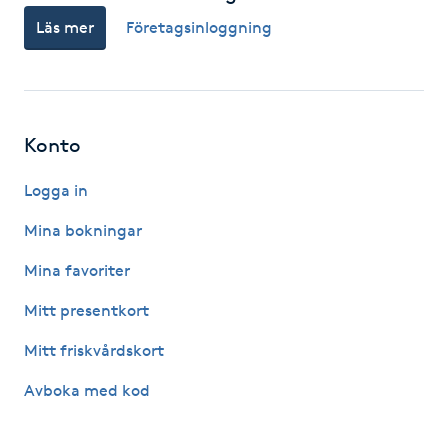
Hårborttagning
Läs mer
Företagsinloggning
Hårbottenbehandling
Hårförlängning
Konto
Hårvård
Logga in
Mina bokningar
Hälsa
Mina favoriter
Hälsprickor
Mitt presentkort
I
Mitt friskvårdskort
Idrottsmassage
Avboka med kod
IPL