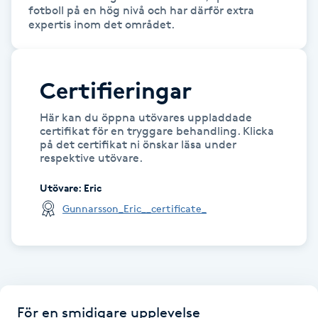
fotboll på en hög nivå och har därför extra 
expertis inom det området. 
Gua Sha-massage
H
Certifieringar
Hatha Yoga
Här kan du öppna utövares uppladdade
Headspa
certifikat för en tryggare behandling. Klicka
på det certifikat ni önskar läsa under
respektive utövare.
Healing
Utövare
:
Eric
Herrklippning
Gunnarsson_Eric__certificate_
HIFU
Hollywood Peel
För en smidigare upplevelse