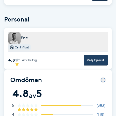
Brynformning
Personal
Brynfärgning
Eric
Brynplockning
Certifikat
Bröllopsuppsättning
4.8
Välj tjänst
499
betyg
C
Celluliter
Omdömen
Coachning
4.8
5
av
Color correction
5
(
383
)
4
(
115
)