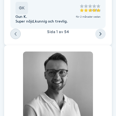
F
GK
till
Eric
Gun K.
för 2 månader sedan
Face framing
Super nöjd,kunnig och trevlig.
Sida
1
av
54
Faceliftmassage
Fet hårbotten
Fettreducering
Fibromassage
Fillers
Fotmassage