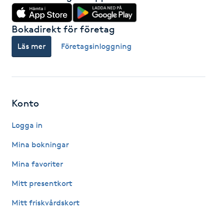
Hot Stone Massage
Bokadirekt för företag
Hot yoga
Läs mer
Företagsinloggning
Hudföryngring
Huduppstramning
Konto
Hudvård
Logga in
Hyaluronsyra
Mina bokningar
Mina favoriter
Hyperhidros
Mitt presentkort
Hypnos
Mitt friskvårdskort