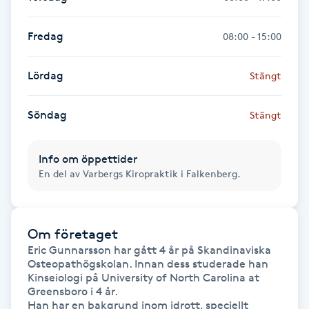
Föning
G
Fredag
08:00 - 15:00
Gel naglar
Lördag
Stängt
Gelenaglar
Söndag
Stängt
Gellack
Info om öppettider
En del av Varbergs Kiropraktik i Falkenberg.
Gellack med förstärkning
Gravidmassage
Om företaget
Eric Gunnarsson har gått 4 år på Skandinaviska 
Gravidyoga
Osteopathögskolan. Innan dess studerade han 
Kinseiologi på University of North Carolina at 
Greensboro i 4 år. 

Gruppträning
Han har en bakgrund inom idrott, speciellt 