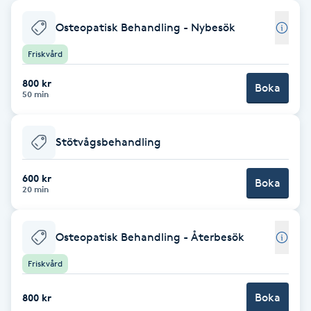
Babylights
Osteopatisk Behandling - Nybesök
Friskvård
Balayage
800 kr
Boka
50 min
Bambumassage
Barber
Stötvågsbehandling
600 kr
Barnklippning
Boka
20 min
BIAB
Osteopatisk Behandling - Återbesök
Blowout
Friskvård
Bottenfärg
Boka
800 kr