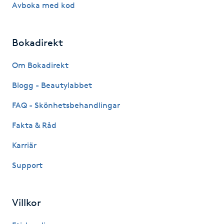
Avboka med kod
Hårborttagning
Hårbottenbehandling
Bokadirekt
Hårförlängning
Om Bokadirekt
Blogg - Beautylabbet
Hårvård
FAQ - Skönhetsbehandlingar
Hälsa
Fakta & Råd
Karriär
Hälsprickor
I
Support
Idrottsmassage
Villkor
IPL