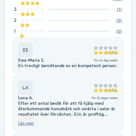
Cryoterapi
3
(
1
)
D
2
(
0
)
Damklippning
1
(
0
)
Dermapen
ES
till
Eric
Diamantslipning
Ewa-Maria S.
för en dag sedan
En trevligt bemötande av en kompetent person.
E
Enzympeeling
LA
till
Eric
Lena A.
för 22 dagar sedan
Extensions
Efter ett antal besök för att få hjälp med
återkommande huvudvärk och smärta i axlar är
resultatet över förväntan. Eric är proffsig
Extensions borttagning
noggrann och lyhörd och jag mår betydligt
Läs mer
bättre men kommer absolut tillbaka 🙏
Eyeliner-tatuering