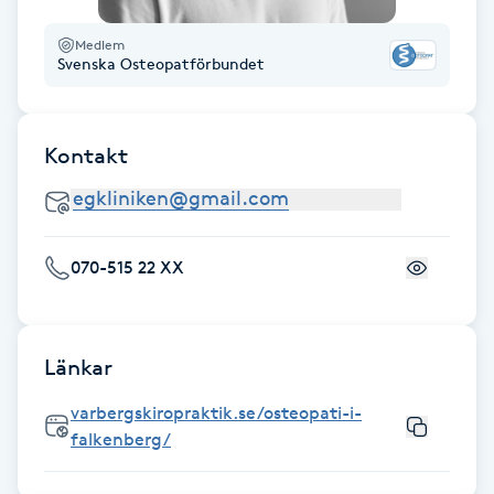
Fotsvamp
Medlem
Svenska Osteopatförbundet
Fotvård
Fransar
Kontakt
Fransborttagning
070-515 22 XX
Fransfärgning
Fransförlängning
Länkar
Fransförlängning Megavolym
varbergskiropraktik.se/osteopati-i-
falkenberg/
Fransförlängning Volym