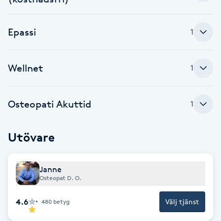
Brynformning
Epassi
1
Brynfärgning
Wellnet
1
Brynplockning
Bröllopsuppsättning
Osteopati Akuttid
1
C
Utövare
Celluliter
Coachning
Janne
Osteopat D. O.
Color correction
4.6
Välj tjänst
480
betyg