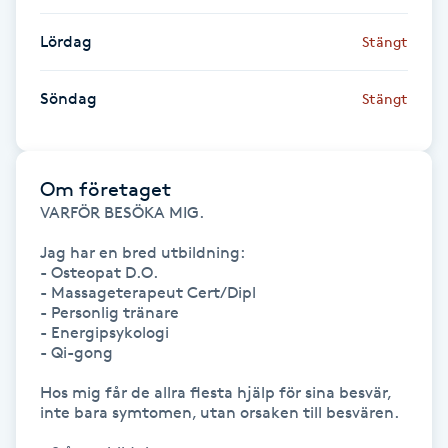
Föning
Lördag
Stängt
G
Söndag
Stängt
Gel naglar
Gelenaglar
Om företaget
Gellack
VARFÖR BESÖKA MIG.

Jag har en bred utbildning:

Gellack med förstärkning
- Osteopat D.O. 

- Massageterapeut Cert/Dipl

- Personlig tränare

Gravidmassage
- Energipsykologi

- Qi-gong

Gravidyoga
Hos mig får de allra flesta hjälp för sina besvär, 
inte bara symtomen, utan orsaken till besvären.

Gruppträning