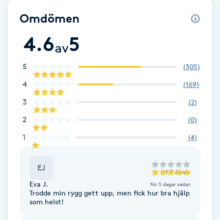
Cryoterapi
Omdömen
D
4.6
5
Damklippning
av
5
(
305
)
Dermapen
4
(
169
)
Diamantslipning
3
(
2
)
E
2
(
0
)
Enzympeeling
1
(
4
)
Extensions
EJ
till
Janne
Eva J.
för 5 dagar sedan
Extensions borttagning
Trodde min rygg gett upp, men fick hur bra hjälp
som helst!
Eyeliner-tatuering