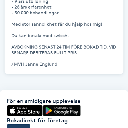
- 9 års utbildning

- 26 års erfarenhet

Gua Sha-massage
- 30 000 behandlingar

H
Med stor sannolikhet får du hjälp hos mig!

Hatha Yoga
Du kan betala med swisch.

AVBOKNING SENAST 24 TIM FÖRE BOKAD TID, VID 
Headspa
SENARE DEBITERAS FULLT PRIS 

/ MVH Janne Englund
Healing
Herrklippning
HIFU
För en smidigare upplevelse
Hollywood Peel
Bokadirekt för företag