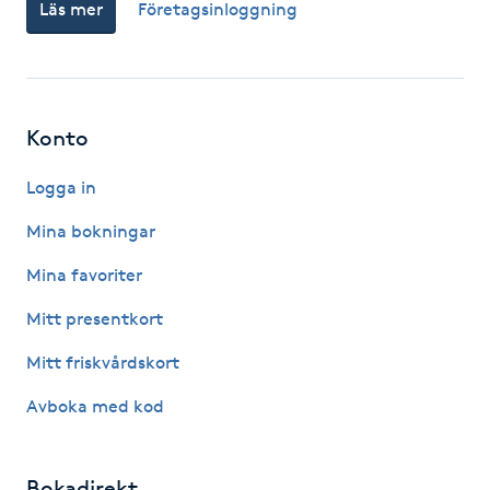
Läs mer
Företagsinloggning
Hot Stone Massage
Hot yoga
Konto
Hudföryngring
Logga in
Huduppstramning
Mina bokningar
Hudvård
Mina favoriter
Mitt presentkort
Hyaluronsyra
Mitt friskvårdskort
Hyperhidros
Avboka med kod
Hypnos
Bokadirekt