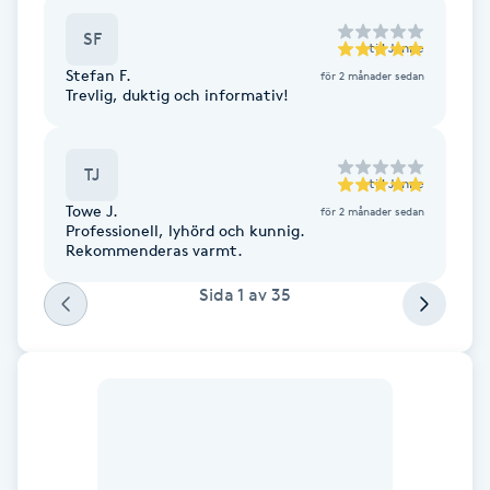
F
SF
till
Janne
Stefan F.
för 2 månader sedan
Face framing
Trevlig, duktig och informativ!
Faceliftmassage
TJ
till
Janne
Fet hårbotten
Towe J.
för 2 månader sedan
Professionell, lyhörd och kunnig.
Rekommenderas varmt.
Fettreducering
Sida
1
av
35
Fibromassage
Fillers
Fotmassage