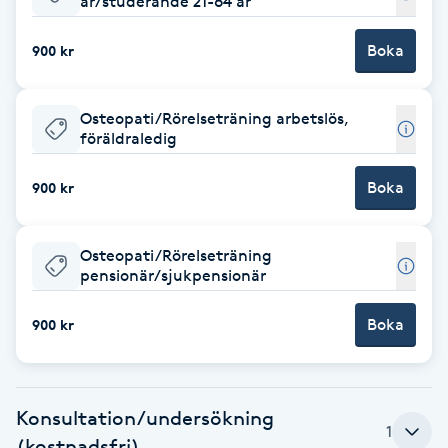
år/studerande 21-64 år
Babylights
Boka
900 kr
Balayage
Osteopati/Rörelseträning arbetslös,
föräldraledig
Bambumassage
Boka
900 kr
Barber
Osteopati/Rörelseträning
Barnklippning
pensionär/sjukpensionär
BIAB
Boka
900 kr
Blowout
Konsultation/undersökning
Bottenfärg
1
(kostnadsfri)