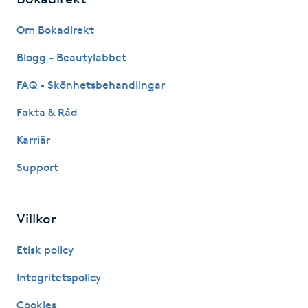
Hårborttagning
Om Bokadirekt
Hårbottenbehandling
Blogg - Beautylabbet
FAQ - Skönhetsbehandlingar
Hårförlängning
Fakta & Råd
Hårvård
Karriär
Hälsa
Support
Hälsprickor
Villkor
I
Etisk policy
Idrottsmassage
Integritetspolicy
IPL
Cookies