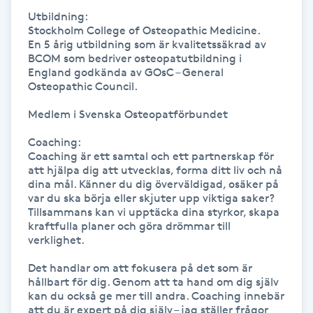
Hot Stone Massage
Utbildning:

Stockholm College of Osteopathic Medicine. 

En 5 årig utbildning som är kvalitetssäkrad av 
Hot yoga
BCOM som bedriver osteopatutbildning i 
England godkända av GOsC – General 
Osteopathic Council.

Hudföryngring
Medlem i Svenska Osteopatförbundet

Huduppstramning
Coaching:

Coaching är ett samtal och ett partnerskap för 
Hudvård
att hjälpa dig att utvecklas, forma ditt liv och nå 
dina mål. Känner du dig överväldigad, osäker på 
var du ska börja eller skjuter upp viktiga saker? 
Hyaluronsyra
Tillsammans kan vi upptäcka dina styrkor, skapa 
kraftfulla planer och göra drömmar till 
verklighet.

Hyperhidros
Det handlar om att fokusera på det som är 
hållbart för dig. Genom att ta hand om dig själv 
Hypnos
kan du också ge mer till andra. Coaching innebär 
att du är expert på dig själv – jag ställer frågor 