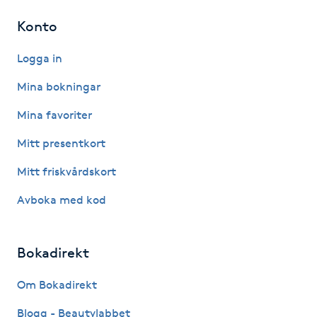
Konto
IPL hårborttagning
Logga in
IR-massage
Mina bokningar
J
Mina favoriter
Japansk massage
Mitt presentkort
K
Mitt friskvårdskort
K18
Avboka med kod
Katun fransar
Bokadirekt
Kemisk peeling
Om Bokadirekt
Keratinbehandling
Blogg - Beautylabbet