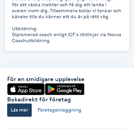
Hårborttagning
för att väcka insikter och få dig att landa i 
svaren inom dig. Tillsammans bollar vi tankar och 
känslor tills du känner att du är på rätt väg.

Hårbottenbehandling
Utbildning:

Diplomerad coach enligt ICF´s riktlinjer via Novus 
Hårförlängning
Coachutbildning
Hårvård
Hälsa
För en smidigare upplevelse
Hälsprickor
I
Bokadirekt för företag
Läs mer
Företagsinloggning
Idrottsmassage
IPL