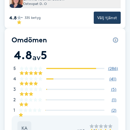
Osteopat D. O
Brynformning
4.8
Välj tjänst
335
betyg
Brynfärgning
Omdömen
Brynplockning
4.8
5
av
Bröllopsuppsättning
5
C
(
286
)
4
(
41
)
Celluliter
3
(
5
)
Coachning
2
(
1
)
1
(
2
)
Color correction
KA