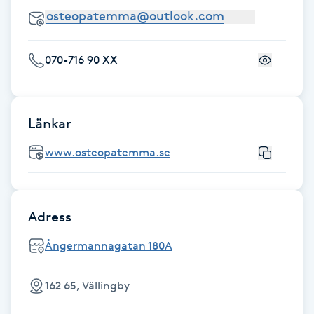
Fotsvamp
Fotvård
070-716 90 XX
Fransar
Länkar
Fransborttagning
www.osteopatemma.se
Fransfärgning
Fransförlängning
Adress
Ångermannagatan 180A
Fransförlängning Megavolym
162 65, Vällingby
Fransförlängning Volym