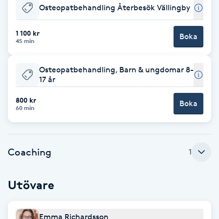
Osteopatbehandling Återbesök Vällingby
Babylights
1 100 kr
Boka
45 min
Balayage
Osteopatbehandling, Barn & ungdomar 8-
Bambumassage
17 år
Barber
800 kr
Boka
60 min
Barnklippning
Coaching
1
BIAB
Blowout
Utövare
Bottenfärg
Emma Richardsson