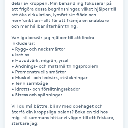
delar av kroppen. Min behandling fokuserar på 
att frigöra dessa begränsningar, vilket hjälper till 
Gua Sha-massage
att öka cirkulation, lymfatiskt flöde och 
nervfunktion – allt för att främja en snabbare 
H
och mer hållbar återhämtning.

Hatha Yoga
Vanliga besvär jag hjälper till att lindra 
inkluderar: 

• Rygg- och nacksmärtor

Headspa
• Ischias

• Huvudvärk, migrän, yrsel

• Andnings- och matsmältningsproblem

Healing
• Premenstruella smärtor

• Muskel- och ledvärk, sträckningar

• Tennisarmbåge

Herrklippning
• Idrotts- och förslitningsskador

• Stress och spänningar

HIFU
Vill du må bättre, bli av med obehaget och 
återfå din kroppsliga balans? Boka en tid hos 
Hollywood Peel
mig – tillsammans hittar vi vägen till ett friskare, 
starkare jag!
