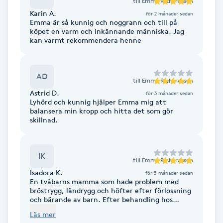
till
Emma Richardsson
Cryoterapi
Karin A.
för 2 månader sedan
D
Emma är så kunnig och noggrann och till på
köpet en varm och inkännande människa. Jag
kan varmt rekommendera henne
Damklippning
Dermapen
AD
till
Emma Richardsson
Astrid D.
för 3 månader sedan
Diamantslipning
Lyhörd och kunnig hjälper Emma mig att
balansera min kropp och hitta det som gör
E
skillnad.
Enzympeeling
IK
till
Emma Richardsson
Extensions
Isadora K.
för 5 månader sedan
En tvåbarns mamma som hade problem med
bröstrygg, ländrygg och höfter efter förlossning
Extensions borttagning
och bärande av barn. Efter behandling hos
Emma känner jag mig nu lugnare och smidigare i
Läs mer
kroppen, smärtan är borta och andningen
Eyeliner-tatuering