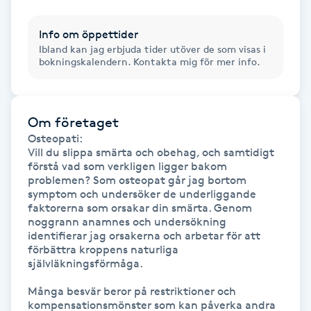
Föning
Info om öppettider
G
Ibland kan jag erbjuda tider utöver de som visas i
bokningskalendern. Kontakta mig för mer info.
Gel naglar
Gelenaglar
Om företaget
Osteopati:

Gellack
Vill du slippa smärta och obehag, och samtidigt 
förstå vad som verkligen ligger bakom 
problemen? Som osteopat går jag bortom 
Gellack med förstärkning
symptom och undersöker de underliggande 
faktorerna som orsakar din smärta. Genom 
noggrann anamnes och undersökning 
Gravidmassage
identifierar jag orsakerna och arbetar för att 
förbättra kroppens naturliga 
självläkningsförmåga.

Gravidyoga
Många besvär beror på restriktioner och 
Gruppträning
kompensationsmönster som kan påverka andra 