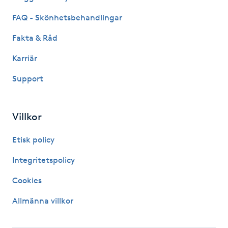
Kinesiologi
FAQ - Skönhetsbehandlingar
Fakta & Råd
Kinesisk medicin
Karriär
Kiropraktik
Support
Klangmassage
Villkor
Klippning
Etisk policy
Klippning & Slingor
Integritetspolicy
Cookies
Klippning ungdom
Allmänna villkor
Koppningsmassage