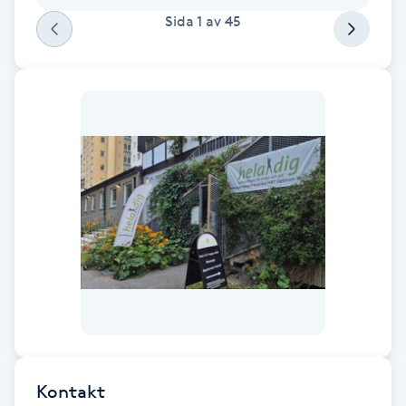
bättre. Emma är helt enkelt bäst!
Sida
1
av
45
F
Face framing
Faceliftmassage
Fet hårbotten
Fettreducering
Fibromassage
Fillers
Fotmassage
Kontakt