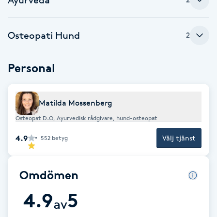
Brynformning
Osteopati Hund
2
Brynfärgning
Personal
Brynplockning
Bröllopsuppsättning
Matilda Mossenberg
C
Osteopat D.O, Ayurvedisk rådgivare, hund-osteopat
Celluliter
4.9
Välj tjänst
552
betyg
Coachning
Omdömen
Color correction
4.9
5
av