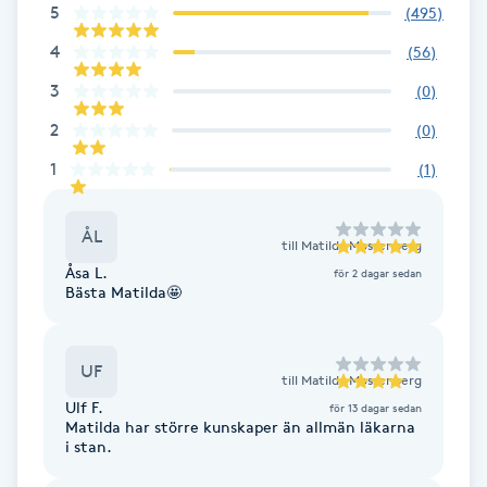
Cryoterapi
5
(
495
)
D
4
(
56
)
3
Damklippning
(
0
)
2
(
0
)
Dermapen
1
(
1
)
Diamantslipning
ÅL
till
Matilda Mossenberg
E
Åsa L.
för 2 dagar sedan
Bästa Matilda🤩
Enzympeeling
Extensions
UF
till
Matilda Mossenberg
Ulf F.
för 13 dagar sedan
Extensions borttagning
Matilda har större kunskaper än allmän läkarna
i stan.
Eyeliner-tatuering