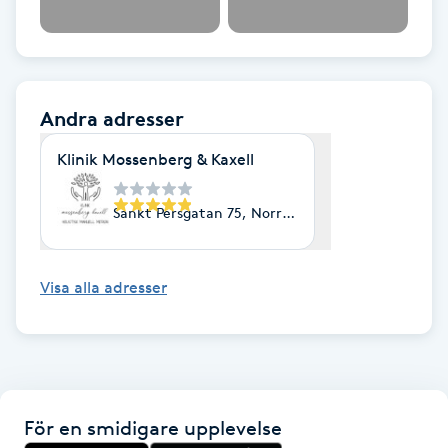
Hot Stone Massage
Hot yoga
Andra adresser
Hudföryngring
Klinik Mossenberg & Kaxell
Huduppstramning
Sankt Persgatan 75, Norrköping
Hudvård
Visa alla adresser
Hyaluronsyra
Hyperhidros
Hypnos
För en smidigare upplevelse