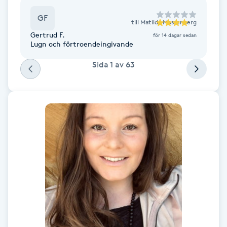
F
GF
till
Matilda Mossenberg
Gertrud F.
för 14 dagar sedan
Face framing
Lugn och förtroendeingivande
Sida
1
av
63
Faceliftmassage
Fet hårbotten
Fettreducering
Fibromassage
Fillers
Fotmassage