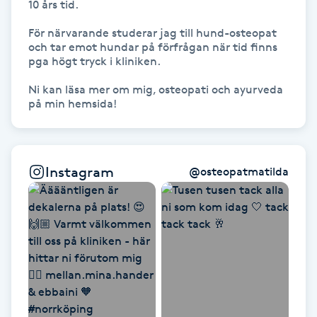
10 års tid. 

Föning
För närvarande studerar jag till hund-osteopat 
G
och tar emot hundar på förfrågan när tid finns 
pga högt tryck i kliniken. 

Gel naglar
Ni kan läsa mer om mig, osteopati och ayurveda 
på min hemsida!
Gelenaglar
Gellack
Instagram
@
osteopatmatilda
Gellack med förstärkning
Gravidmassage
Gravidyoga
Gruppträning