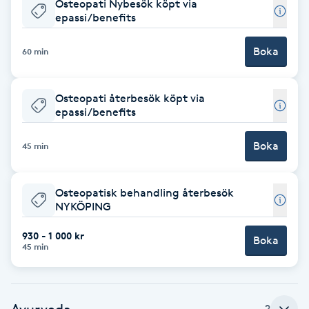
Osteopati Nybesök köpt via
epassi/benefits
Babylights
Boka
60 min
Balayage
Osteopati återbesök köpt via
Bambumassage
epassi/benefits
Barber
Boka
45 min
Barnklippning
Osteopatisk behandling återbesök
NYKÖPING
BIAB
930 - 1 000 kr
Boka
45 min
Blowout
Bottenfärg
Ayurveda
2