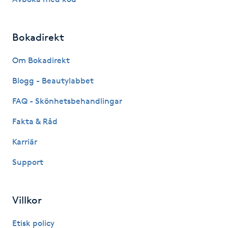
IPL hårborttagning
Bokadirekt
IR-massage
Om Bokadirekt
J
Blogg - Beautylabbet
Japansk massage
FAQ - Skönhetsbehandlingar
K
Fakta & Råd
K18
Karriär
Katun fransar
Support
Kemisk peeling
Villkor
Keratinbehandling
Etisk policy