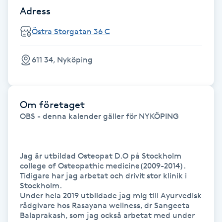
Adress
Fransk manikyr
Östra Storgatan 36 C
Fransrengöring
611 34, Nyköping
Frekvensterapi
Friskvård
Om företaget
OBS - denna kalender gäller för NYKÖPING

Friskvårdsmassage
Frisör
Jag är utbildad Osteopat D.O på Stockholm 
college of Osteopathic medicine(2009-2014). 

Tidigare har jag arbetat och drivit stor klinik i 
Funktionsanalys
Stockholm.

Under hela 2019 utbildade jag mig till Ayurvedisk 
Färgning
rådgivare hos Rasayana wellness, dr Sangeeta 
Balaprakash, som jag också arbetat med under 