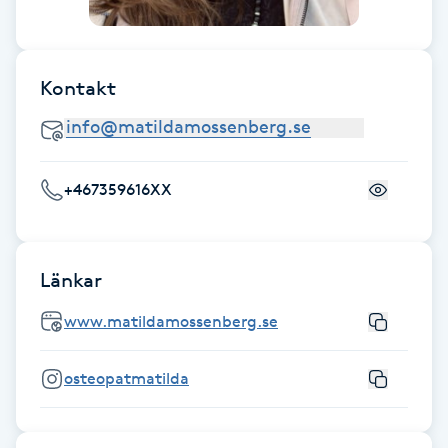
Fotsvamp
Fotvård
Kontakt
Fransar
Fransborttagning
+467359616XX
Fransfärgning
Länkar
Fransförlängning
www.matildamossenberg.se
Fransförlängning Megavolym
osteopatmatilda
Fransförlängning Volym