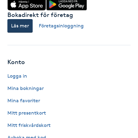
Hårborttagning
Bokadirekt för företag
Hårbottenbehandling
Läs mer
Företagsinloggning
Hårförlängning
Hårvård
Konto
Hälsa
Logga in
Mina bokningar
Hälsprickor
I
Mina favoriter
Mitt presentkort
Idrottsmassage
Mitt friskvårdskort
IPL
Avboka med kod