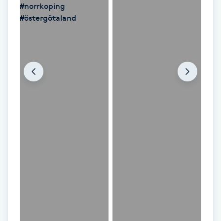
Gua Sha-massage
H
Hatha Yoga
Headspa
Healing
Herrklippning
HIFU
Hollywood Peel