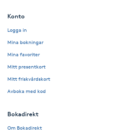
Hot Stone Massage
Konto
Hot yoga
Logga in
Hudföryngring
Mina bokningar
Mina favoriter
Huduppstramning
Mitt presentkort
Hudvård
Mitt friskvårdskort
Hyaluronsyra
Avboka med kod
Hyperhidros
Bokadirekt
Hypnos
Om Bokadirekt