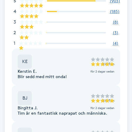
5
(
903
)
Cryoterapi
D
4
(
185
)
3
(
8
)
Damklippning
2
(
3
)
Dermapen
1
(
4
)
Diamantslipning
KE
till
Tim
E
Kerstin E.
för 2 dagar sedan
Blir sedd med mitt onda!
Enzympeeling
Extensions
BJ
till
Tim
Birgitta J.
för 2 dagar sedan
Tim är en fantastisk naprapat och människa.
Extensions borttagning
Eyeliner-tatuering