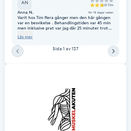
AN
till
Tim
F
Anna N.
för 18 dagar sedan
Varit hos Tim flera gånger men den här gången
Face framing
var en besvikelse . Behandlingstiden var 45 min
men inklusive prat var jag där 25 minuter trots
flera problem områden. Riktigt besviken
Läs mer
Faceliftmassage
Sida
1
av
137
Fet hårbotten
Fettreducering
Fibromassage
Fillers
Fotmassage