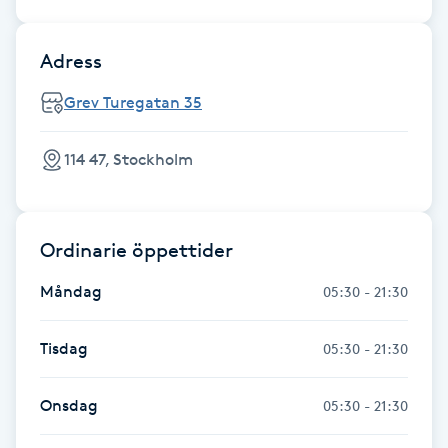
Fransk manikyr
Adress
Fransrengöring
Grev Turegatan 35
Frekvensterapi
114 47, Stockholm
Friskvård
Friskvårdsmassage
Ordinarie öppettider
Måndag
05:30 - 21:30
Frisör
Tisdag
05:30 - 21:30
Funktionsanalys
Onsdag
05:30 - 21:30
Färgning