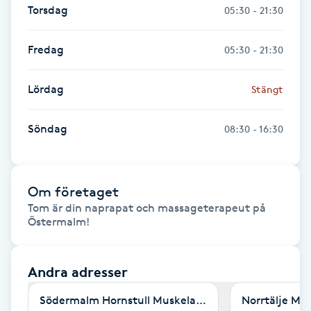
Torsdag
05:30 - 21:30
Föning
G
Fredag
05:30 - 21:30
Gel naglar
Lördag
Stängt
Gelenaglar
Söndag
08:30 - 16:30
Gellack
Gellack med förstärkning
Om företaget
Tom är din naprapat och massageterapeut på 
Östermalm!
Gravidmassage
Gravidyoga
Andra adresser
Södermalm Hornstull Muskelakuten
Norrtälje Mu
Gruppträning