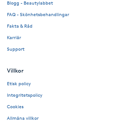
Blogg - Beautylabbet
Hårborttagning
FAQ - Skönhetsbehandlingar
Hårbottenbehandling
Fakta & Råd
Hårförlängning
Karriär
Support
Hårvård
Hälsa
Villkor
Etisk policy
Hälsprickor
I
Integritetspolicy
Cookies
Idrottsmassage
Allmäna villkor
IPL