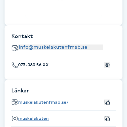
Fotsvamp
Fotvård
Kontakt
Fransar
Fransborttagning
073-080 56 XX
Fransfärgning
Fransförlängning
Länkar
Fransförlängning Megavolym
muskelakutenfmab.se/
Fransförlängning Volym
muskelakuten