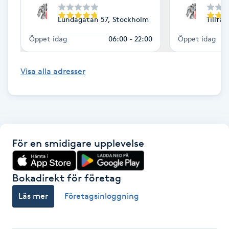
Lundagatan 57, Stockholm
Tillfä
Gua Sha-massage
H
Öppet idag
06:00 - 22:00
Öppet idag
Hatha Yoga
Visa alla adresser
Headspa
Healing
För en smidigare upplevelse
Herrklippning
Bokadirekt för företag
HIFU
Läs mer
Företagsinloggning
Hollywood Peel