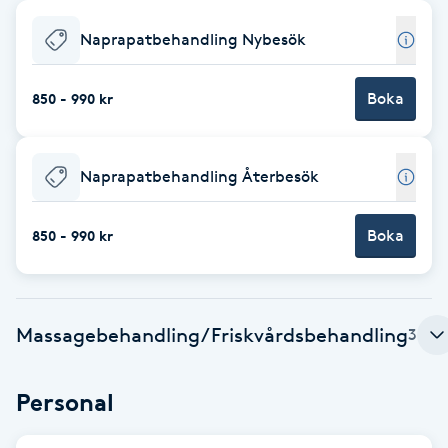
Babylights
Naprapatbehandling Nybesök
Balayage
Boka
850 - 990 kr
Bambumassage
Naprapatbehandling Återbesök
Barber
Boka
850 - 990 kr
Barnklippning
BIAB
Massagebehandling/Friskvårdsbehandling
3
Blowout
Personal
Bottenfärg