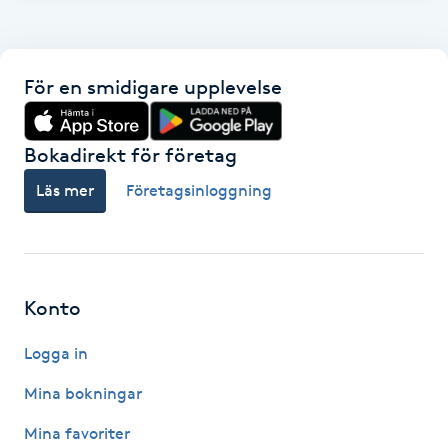
Fransk manikyr
Fransrengöring
För en smidigare upplevelse
Frekvensterapi
Bokadirekt för företag
Friskvård
Läs mer
Företagsinloggning
Friskvårdsmassage
Frisör
Konto
Logga in
Funktionsanalys
Mina bokningar
Färgning
Mina favoriter