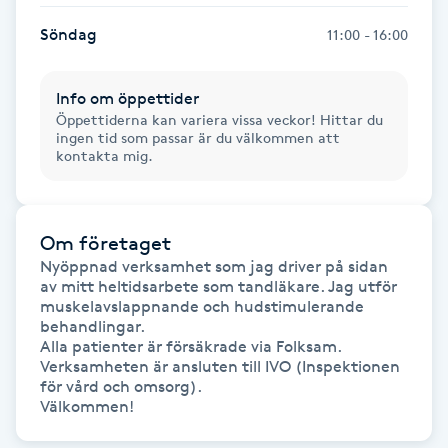
Fotsvamp
Söndag
11:00 - 16:00
Fotvård
Info om öppettider
Öppettiderna kan variera vissa veckor! Hittar du
Fransar
ingen tid som passar är du välkommen att
kontakta mig.
Fransborttagning
Om företaget
Fransfärgning
Nyöppnad verksamhet som jag driver på sidan 
av mitt heltidsarbete som tandläkare. Jag utför 
Fransförlängning
muskelavslappnande och hudstimulerande 
behandlingar. 

Alla patienter är försäkrade via Folksam. 
Fransförlängning Megavolym
Verksamheten är ansluten till IVO (Inspektionen 
för vård och omsorg).

Välkommen!
Fransförlängning Volym