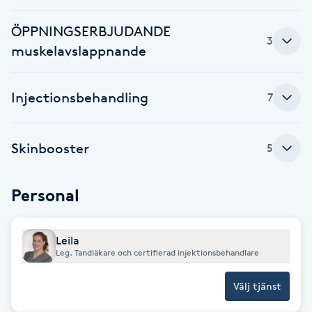
Babylights
ÖPPNINGSERBJUDANDE
3
muskelavslappnande
Balayage
Injectionsbehandling
7
Bambumassage
Barber
Skinbooster
5
Barnklippning
Personal
BIAB
Leila
Leg. Tandläkare och certifierad injektionsbehandlare
Blowout
Välj tjänst
Bottenfärg