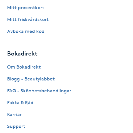
Föning
Mitt presentkort
G
Mitt friskvårdskort
Gel naglar
Avboka med kod
Gelenaglar
Bokadirekt
Gellack
Om Bokadirekt
Blogg - Beautylabbet
Gellack med förstärkning
FAQ - Skönhetsbehandlingar
Gravidmassage
Fakta & Råd
Gravidyoga
Karriär
Support
Gruppträning