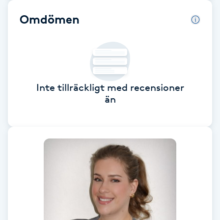
Omdömen
Brynformning
Brynfärgning
Brynplockning
Inte tillräckligt med recensioner
än
Bröllopsuppsättning
C
Celluliter
Coachning
Color correction