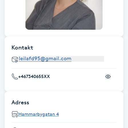
Cryoterapi
D
Damklippning
Dermapen
Kontakt
Diamantslipning
E
+467340655XX
Enzympeeling
Extensions
Adress
Extensions borttagning
Hammarbygatan 4
Eyeliner-tatuering