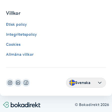
Gua Sha-massage
Villkor
H
Etisk policy
Hatha Yoga
Integritetspolicy
Cookies
Headspa
Allmäna villkor
Healing
Herrklippning
Svenska
HIFU
Hollywood Peel
© Bokadirekt
2026