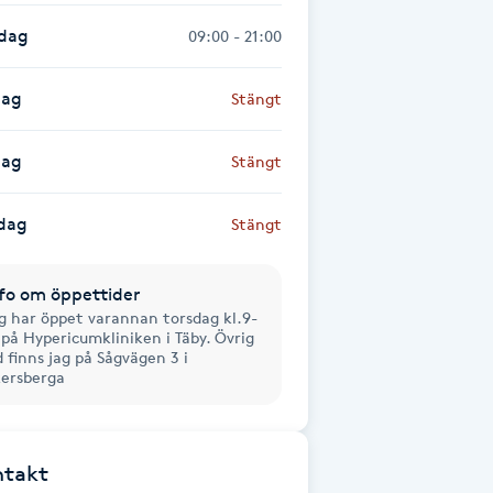
sdag
09:00 - 21:00
dag
Stängt
dag
Stängt
dag
Stängt
fo om öppettider
g har öppet varannan torsdag kl.9-
 på Hypericumkliniken i Täby. Övrig
d finns jag på Sågvägen 3 i
ersberga
ntakt