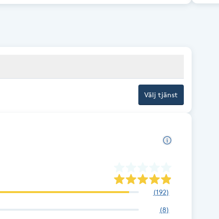
Välj tjänst
(
192
)
(
8
)