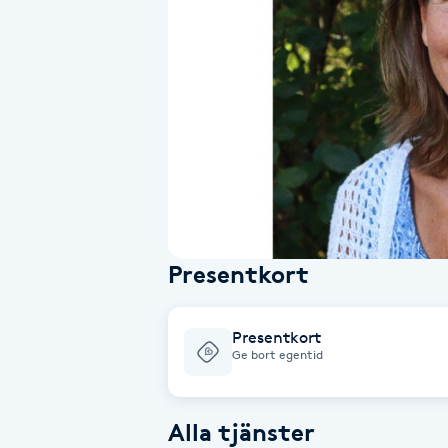
Alternativmedicin
Andningsmassage
Ansiktslyft utan kirurgi
Aromamassage
Ashtanga Yoga
Presentkort
Ayurveda
Presentkort
Ayurvedisk Massage
Ge bort egentid
Ansiktsbehandling djuprengörande
Alla tjänster
B