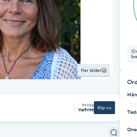
Sv
Fler bilder
Ord
Mån
Belopp
Köp nu
Valfritt
Tisd
Ons