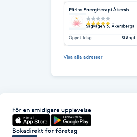
Fransk manikyr
Pärlas Energiterapi Åkersber
Fransrengöring
Sågvägen 3, Åkersberga
Öppet idag
Stängt
Frekvensterapi
Visa alla adresser
Friskvård
Friskvårdsmassage
Frisör
För en smidigare upplevelse
Funktionsanalys
Färgning
Bokadirekt för företag