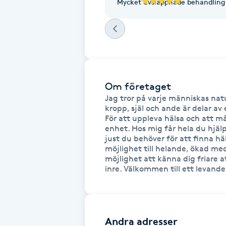
Mycket avslappnade behandling 
Fotsvamp
Fotvård
Fransar
Om företaget
Jag tror på varje människas natu
Fransborttagning
kropp, själ och ande är delar av
För att uppleva hälsa och att må
Fransfärgning
enhet. Hos mig får hela du hjälp
just du behöver för att finna hä
möjlighet till helande, ökad med
Fransförlängning
möjlighet att känna dig friare a
inre. Välkommen till ett levande
Fransförlängning Megavolym
Fransförlängning Volym
Andra adresser