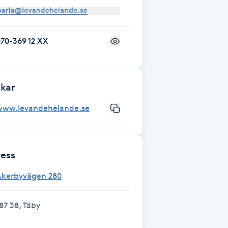
70-369 12 XX
kar
www.levandehelande.se
ess
Åkerbyvägen 280
87 38, Täby