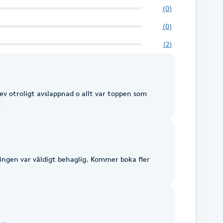
(
0
)
(
0
)
(
2
)
ev otroligt avslappnad o allt var toppen som
!
ingen var väldigt behaglig. Kommer boka fler