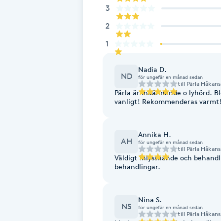
Eyeliner-tatuering
3
F
2
Face framing
1
Faceliftmassage
Nadia D.
ND
för ungefär en månad sedan
till
Pärla Håkans
Pärla är inkännande o lyhörd. Bl
Fet hårbotten
vanligt! Rekommenderas varmt
Fettreducering
Annika H.
AH
för ungefär en månad sedan
till
Pärla Håkans
Fibromassage
Väldigt inlyssnande och behandl
behandlingar.
Fillers
Nina S.
NS
Fotmassage
för ungefär en månad sedan
till
Pärla Håkans