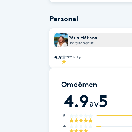
Cryoterapi
är djupt avslappnande.
D
Personal
Damklippning
Pärla Håkans
Energiterapeut
Dermapen
4.9
202
betyg
Diamantslipning
E
Omdömen
Enzympeeling
4.9
5
Extensions
av
5
Extensions borttagning
4