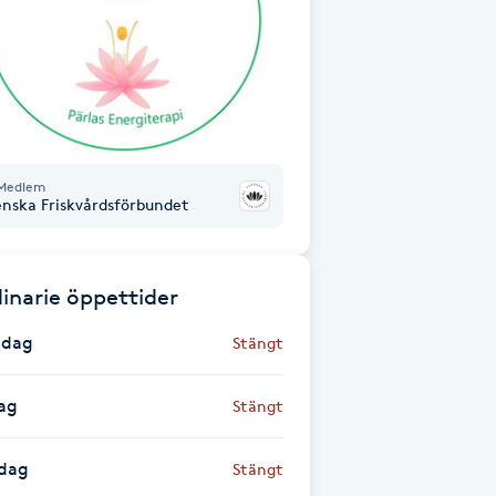
Medlem
enska Friskvårdsförbundet
inarie öppettider
dag
Stängt
ag
Stängt
dag
Stängt