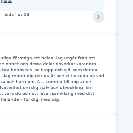
!!🙏🙏
Sida
1
av
28
rliga förmåga att helas. Jag utgår från att 
 en enhet och dessa delar påverkar varandra. 
 bra behöver vi se kropp och själ som denna 
. Jag möter dig där du är och vi tar reda på vad 
lsa och harmoni. Att komma till mig är en 
vetenhet om dig själv och utveckling. En 
tt vara du och att leva i samklang med ditt 
 helande - för dig, med dig!