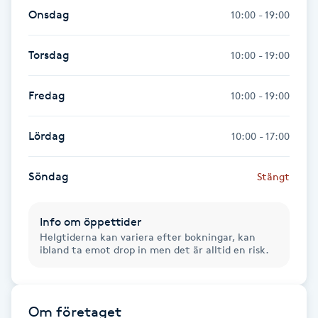
Onsdag
10:00 - 19:00
Kinesiologi
Torsdag
10:00 - 19:00
Kinesisk medicin
Fredag
10:00 - 19:00
Kiropraktik
Lördag
10:00 - 17:00
Klangmassage
Söndag
Stängt
Klippning
Klippning & Slingor
Info om öppettider
Helgtiderna kan variera efter bokningar, kan
ibland ta emot drop in men det är alltid en risk.
Klippning ungdom
Koppningsmassage
Om företaget