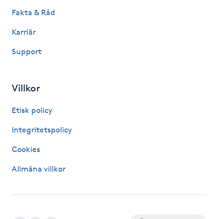
Megavolymfransar
Fakta & Råd
Karriär
Melasma
Support
Mesoterapi
Villkor
MicroPen
Etisk policy
Microshading
Integritetspolicy
Mixfransar
Cookies
N
Allmäna villkor
Nagelförlängning
Nagelförlängning akryl