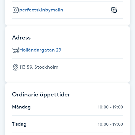
perfectskinbymalin
IPL hårborttagning
IR-massage
Adress
J
Holländargatan 29
Japansk massage
K
113 59, Stockholm
K18
Katun fransar
Ordinarie öppettider
Måndag
10:00 - 19:00
Kemisk peeling
Tisdag
10:00 - 19:00
Keratinbehandling