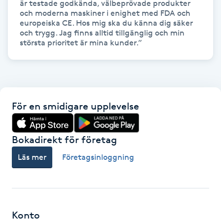
är testade godkända, välbeprövade produkter 
och moderna maskiner i enighet med FDA och 
europeiska CE. Hos mig ska du känna dig säker 
LED-ljusterapi
och trygg. Jag finns alltid tillgänglig och min 
största prioritet är mina kunder.”
Liktornar
LPG
För en smidigare upplevelse
LPG-behandling
LPG-massage
Bokadirekt för företag
Läs mer
Företagsinloggning
Luggklippning
Lymfmassage
Konto
Läpptatuering