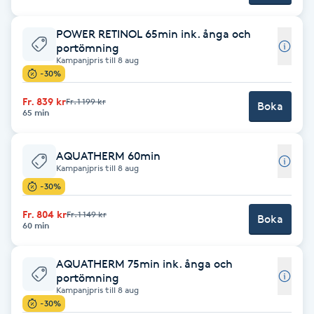
Brynformning
POWER RETINOL 65min ink. ånga och
portömning
Kampanjpris till 8 aug
Brynfärgning
-30%
Fr. 839 kr
Fr. 1 199 kr
Brynplockning
Boka
65 min
Bröllopsuppsättning
AQUATHERM 60min
C
Kampanjpris till 8 aug
-30%
Celluliter
Fr. 804 kr
Fr. 1 149 kr
Boka
60 min
Coachning
AQUATHERM 75min ink. ånga och
Color correction
portömning
Kampanjpris till 8 aug
-30%