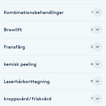
Fotsvamp
Kombinationsbehandlingar
1
Fotvård
Browlift
2
Fransar
Fransborttagning
Fransfärg
2
Fransfärgning
kemisk peeling
4
Fransförlängning
Laserhårborttagning
9
Fransförlängning Megavolym
Fransförlängning Volym
kroppsvård / friskvård
7