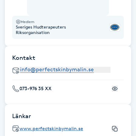
Hårborttagning
Hårbottenbehandling
Medlem
Sveriges Hudterapeuters
Riksorganisation
Hårförlängning
Hårvård
Kontakt
Hälsa
073-976 35 XX
Hälsprickor
I
Idrottsmassage
Länkar
www.perfectskinbymalin.se
IPL