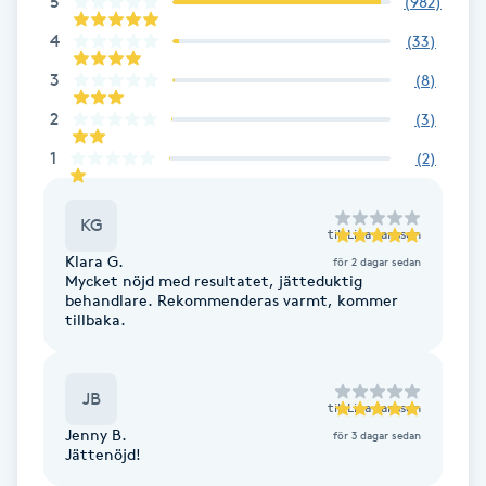
5
(
982
)
4
(
33
)
Gua Sha-massage
3
(
8
)
H
2
(
3
)
Hatha Yoga
1
(
2
)
Headspa
KG
till
Lina Jansson
Healing
Klara G.
för 2 dagar sedan
Mycket nöjd med resultatet, jätteduktig
behandlare. Rekommenderas varmt, kommer
Herrklippning
tillbaka.
HIFU
JB
till
Lina Jansson
Jenny B.
för 3 dagar sedan
Hollywood Peel
Jättenöjd!