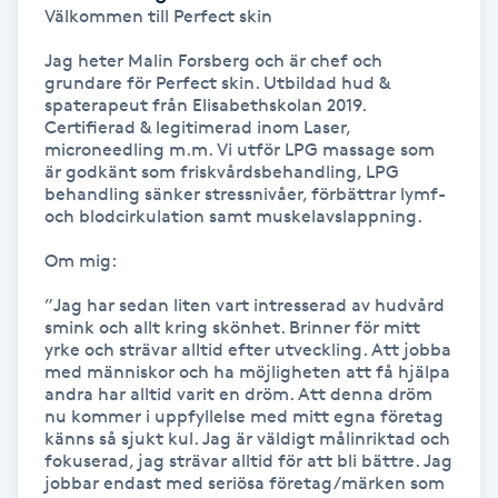
Välkommen till Perfect skin 

Kosmetisk tatuering
Jag heter Malin Forsberg och är chef och 
grundare för Perfect skin. Utbildad hud & 
Kostrådgivning
spaterapeut från Elisabethskolan 2019. 
Certifierad & legitimerad inom Laser, 
microneedling m.m. Vi utför LPG massage som 
Kroppsinpackning
är godkänt som friskvårdsbehandling, LPG 
behandling sänker stressnivåer, förbättrar lymf- 
och blodcirkulation samt muskelavslappning. 

Kroppspeeling
Om mig: 

Käkledsbehandling
”Jag har sedan liten vart intresserad av hudvård 
smink och allt kring skönhet. Brinner för mitt 
Kärlbehandling
yrke och strävar alltid efter utveckling. Att jobba 
med människor och ha möjligheten att få hjälpa 
L
andra har alltid varit en dröm. Att denna dröm 
nu kommer i uppfyllelse med mitt egna företag 
Laserbehandling
känns så sjukt kul. Jag är väldigt målinriktad och 
fokuserad, jag strävar alltid för att bli bättre. Jag 
jobbar endast med seriösa företag/märken som 
Lashlift Keratin