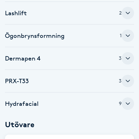
Fransk manikyr
Lashlift
2
Fransrengöring
Ögonbrynsformning
1
Frekvensterapi
Dermapen 4
3
Friskvård
Friskvårdsmassage
PRX-T33
3
Frisör
Hydrafacial
9
Funktionsanalys
Utövare
Färgning