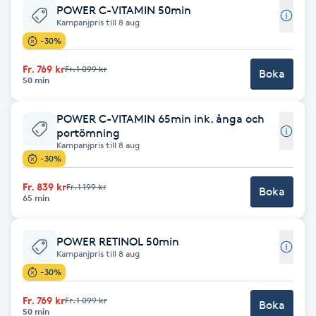
POWER C-VITAMIN 50min
Kampanjpris till 8 aug
Babylights
-30%
Balayage
Fr. 769 kr
Fr. 1 099 kr
Boka
50 min
Bambumassage
POWER C-VITAMIN 65min ink. ånga och
portömning
Barber
Kampanjpris till 8 aug
-30%
Barnklippning
Fr. 839 kr
Fr. 1 199 kr
Boka
65 min
BIAB
POWER RETINOL 50min
Kampanjpris till 8 aug
Blowout
-30%
Fr. 769 kr
Fr. 1 099 kr
Bottenfärg
Boka
50 min