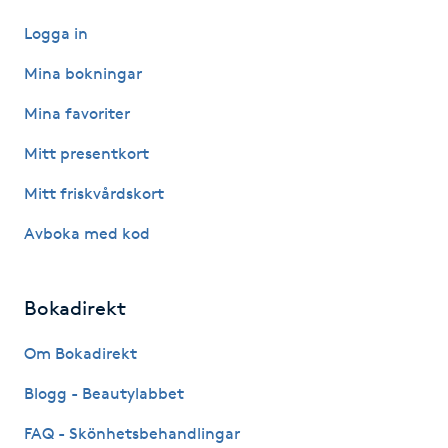
M
Logga in
Mina bokningar
Makeup
Mina favoriter
Manikyr & Pedikyr
Mitt presentkort
Massage
Mitt friskvårdskort
Avboka med kod
Medial vägledning
Medicinsk massage
Bokadirekt
Om Bokadirekt
Meditation
Blogg - Beautylabbet
Medium
FAQ - Skönhetsbehandlingar