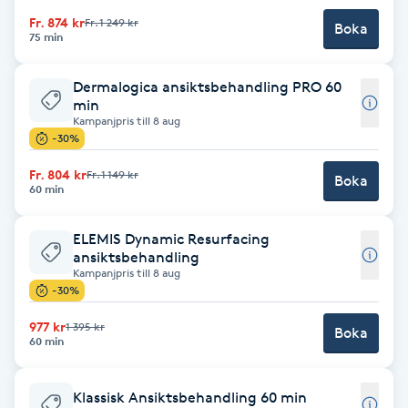
Cryoterapi
Fr. 874 kr
Fr. 1 249 kr
Boka
D
75 min
Damklippning
Dermalogica ansiktsbehandling PRO 60
min
Kampanjpris till 8 aug
Dermapen
-30%
Fr. 804 kr
Fr. 1 149 kr
Diamantslipning
Boka
60 min
E
ELEMIS Dynamic Resurfacing
Enzympeeling
ansiktsbehandling
Kampanjpris till 8 aug
-30%
Extensions
977 kr
1 395 kr
Boka
60 min
Extensions borttagning
Klassisk Ansiktsbehandling 60 min
Eyeliner-tatuering