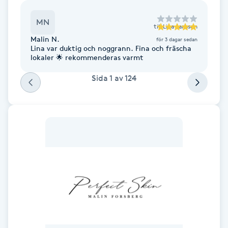
Hot Stone Massage
MN
till
Lina Jansson
Hot yoga
Malin N.
för 3 dagar sedan
Lina var duktig och noggrann. Fina och fräscha
lokaler 🌟 rekommenderas varmt
Hudföryngring
Sida
1
av
124
Huduppstramning
Hudvård
Hyaluronsyra
Hyperhidros
Hypnos