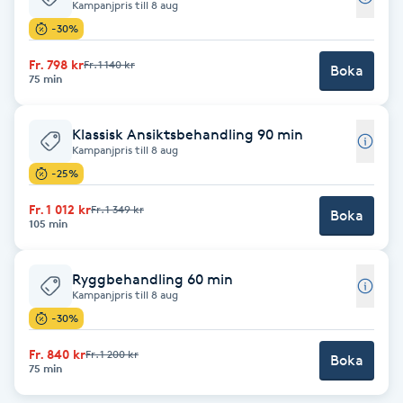
Kampanjpris till 8 aug
F
-30%
Fr. 798 kr
Fr. 1 140 kr
Face framing
Boka
75 min
Faceliftmassage
Klassisk Ansiktsbehandling 90 min
Kampanjpris till 8 aug
Fet hårbotten
-25%
Fr. 1 012 kr
Fr. 1 349 kr
Boka
Fettreducering
105 min
Fibromassage
Ryggbehandling 60 min
Kampanjpris till 8 aug
-30%
Fillers
Fr. 840 kr
Fr. 1 200 kr
Boka
75 min
Fotmassage