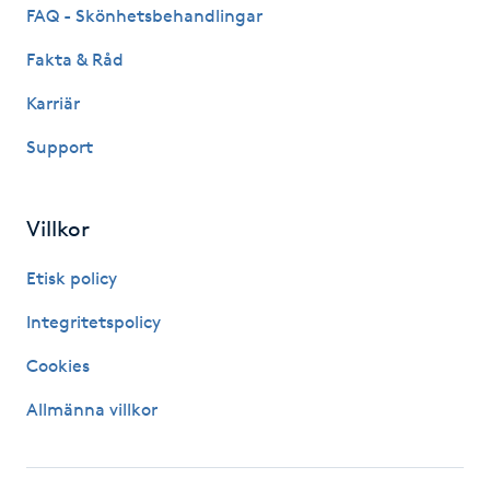
FAQ - Skönhetsbehandlingar
Kosmetisk tatuering
Fakta & Råd
Kostrådgivning
Karriär
Support
Kroppsinpackning
Kroppspeeling
Villkor
Käkledsbehandling
Etisk policy
Integritetspolicy
Kärlbehandling
Cookies
L
Allmänna villkor
Laserbehandling
Lashlift Keratin