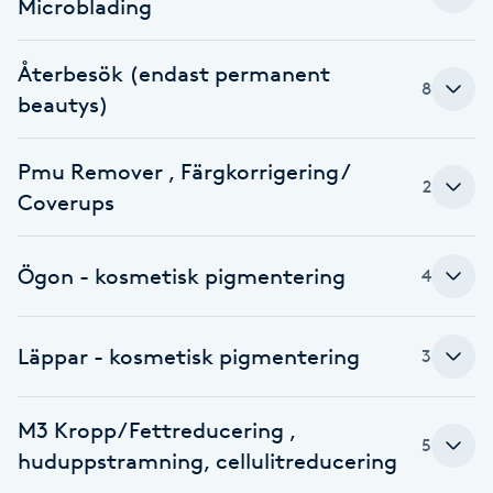
Microblading
Brynformning
Återbesök (endast permanent
8
Brynfärgning
beautys)
Brynplockning
Pmu Remover , Färgkorrigering /
2
Coverups
Bröllopsuppsättning
C
Ögon - kosmetisk pigmentering
4
Celluliter
Läppar - kosmetisk pigmentering
3
Coachning
M3 Kropp/Fettreducering ,
Color correction
5
huduppstramning, cellulitreducering