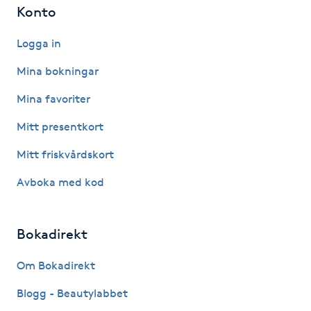
Konto
Kinesiologi
Logga in
Kinesisk medicin
Mina bokningar
Kiropraktik
Mina favoriter
Mitt presentkort
Klangmassage
Mitt friskvårdskort
Klippning
Avboka med kod
Klippning & Slingor
Bokadirekt
Klippning ungdom
Om Bokadirekt
Koppningsmassage
Blogg - Beautylabbet