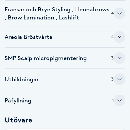
Cryoterapi
Fransar och Bryn Styling , Hennabrows
D
4
, Brow Lamination , Lashlift
Damklippning
Areola Bröstvårta
4
Dermapen
Diamantslipning
SMP Scalp micropigmentering
3
E
Utbildningar
3
Enzympeeling
Extensions
Påfyllning
1
Extensions borttagning
Utövare
Eyeliner-tatuering