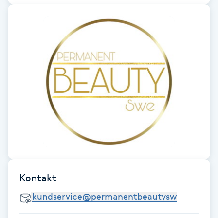
Fransk manikyr
Fransrengöring
Frekvensterapi
Friskvård
Friskvårdsmassage
Frisör
Funktionsanalys
Kontakt
Färgning