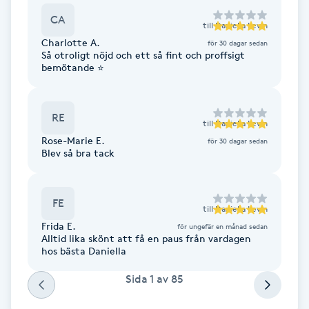
Fotsvamp
CA
till
Daniella Levin
Charlotte A.
för 30 dagar sedan
Fotvård
Så otroligt nöjd och ett så fint och proffsigt
bemötande ⭐️
Fransar
RE
till
Daniella Levin
Fransborttagning
Rose-Marie E.
för 30 dagar sedan
Blev så bra tack
Fransfärgning
FE
Fransförlängning
till
Daniella Levin
Frida E.
för ungefär en månad sedan
Alltid lika skönt att få en paus från vardagen
Fransförlängning Megavolym
hos bästa Daniella
Sida
1
av
85
Fransförlängning Volym