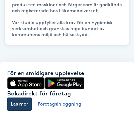
produkter, maskiner och färger som är godkända 
och registrerade hos Läkemedelverket. 

IPL hårborttagning
Vår studio uppfyller alla krav för en hygienisk 
IR-massage
verksamhet och granskas regelbundet av 
kommunens miljö och hälsoskydd.
J
Japansk massage
K
För en smidigare upplevelse
K18
Katun fransar
Bokadirekt för företag
Läs mer
Företagsinloggning
Kemisk peeling
Keratinbehandling