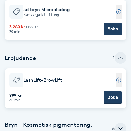
3d bryn Microblading
Babylights
Kampanjpris till 16 aug
Balayage
3 280 kr
4 100 kr
Boka
70 min
Bambumassage
Erbjudande!
1
Barber
Barnklippning
LashLift+BrowLift
BIAB
999 kr
Boka
60 min
Blowout
Bryn - Kosmetisk pigmentering,
Bottenfärg
6