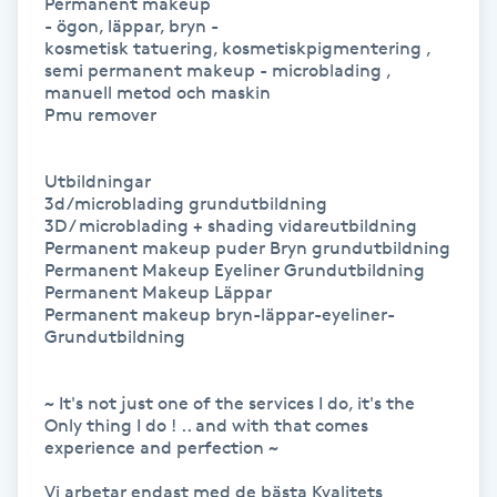
Permanent makeup 

Hårborttagning
- ögon, läppar, bryn -

kosmetisk tatuering, kosmetiskpigmentering , 

semi permanent makeup - microblading , 
Hårbottenbehandling
manuell metod och maskin 

Pmu remover

Hårförlängning
Utbildningar

Hårvård
3d/microblading grundutbildning

3D / microblading + shading vidareutbildning

Permanent makeup puder Bryn grundutbildning

Hälsa
Permanent Makeup Eyeliner Grundutbildning  

Permanent Makeup Läppar 

Permanent makeup bryn-läppar-eyeliner- 
Hälsprickor
Grundutbildning 

I
~ It's not just one of the services I do, it's the 
Idrottsmassage
Only thing I do ! .. and with that comes 
experience and perfection ~ 

IPL
Vi arbetar endast med de bästa Kvalitets 