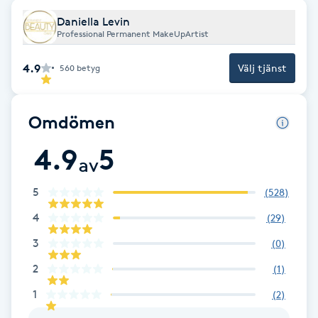
F
Daniella Levin
Professional Permanent MakeUpArtist
Face framing
4.9
Välj tjänst
560
betyg
Faceliftmassage
Omdömen
Fet hårbotten
4.9
5
av
Fettreducering
5
(
528
)
Fibromassage
4
(
29
)
3
(
0
)
Fillers
2
(
1
)
Fotmassage
1
(
2
)