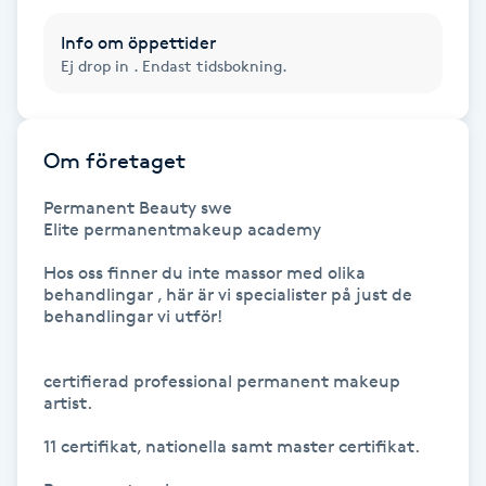
Hot Stone Massage
Info om öppettider
Ej drop in . Endast tidsbokning.
Hot yoga
Hudföryngring
Om företaget
Huduppstramning
Permanent Beauty swe 

Elite permanentmakeup academy

Hudvård
Hos oss finner du inte massor med olika 
behandlingar , här är vi specialister på just de 
behandlingar vi utför!

Hyaluronsyra
Hyperhidros
certifierad professional permanent makeup 
artist. 

Hypnos
11 certifikat, nationella samt master certifikat. 
