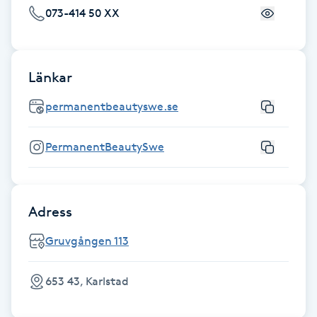
073-414 50 XX
Föning
G
Gel naglar
Länkar
permanentbeautyswe.se
Gelenaglar
PermanentBeautySwe
Gellack
Gellack med förstärkning
Adress
Gravidmassage
Gruvgången 113
Gravidyoga
653 43, Karlstad
Gruppträning