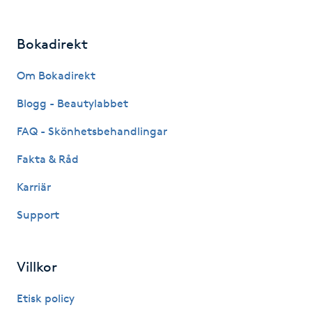
IPL hårborttagning
Bokadirekt
IR-massage
Om Bokadirekt
J
Blogg - Beautylabbet
Japansk massage
FAQ - Skönhetsbehandlingar
K
Fakta & Råd
K18
Karriär
Katun fransar
Support
Kemisk peeling
Villkor
Keratinbehandling
Etisk policy