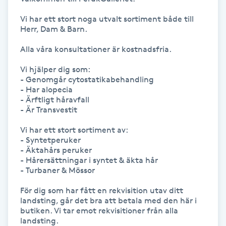
Vi har ett stort noga utvalt sortiment både till 
Gua Sha-massage
Herr, Dam & Barn.

H
Alla våra konsultationer är kostnadsfria. 

Hatha Yoga
Vi hjälper dig som:

- Genomgår cytostatikabehandling 

- Har alopecia

Headspa
- Ärftligt håravfall

- Är Transvestit

Healing
Vi har ett stort sortiment av:

- Syntetperuker

Herrklippning
- Äktahårs peruker

- Hårersättningar i syntet & äkta hår

- Turbaner & Mössor

HIFU
För dig som har fått en rekvisition utav ditt 
landsting, går det bra att betala med den här i 
Hollywood Peel
butiken. Vi tar emot rekvisitioner från alla 
landsting.
