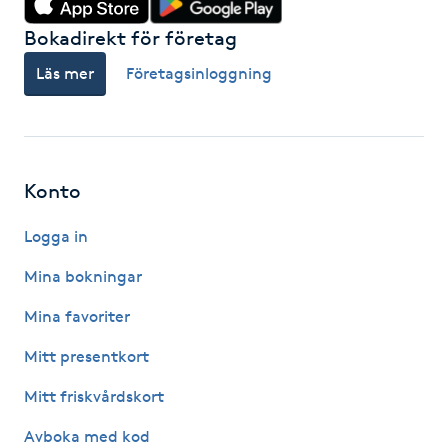
Hårborttagning
Bokadirekt för företag
Hårbottenbehandling
Läs mer
Företagsinloggning
Hårförlängning
Hårvård
Konto
Hälsa
Logga in
Mina bokningar
Hälsprickor
Mina favoriter
I
Mitt presentkort
Idrottsmassage
Mitt friskvårdskort
IPL
Avboka med kod