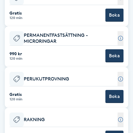
Babylights
Gratis
Boka
120 min
Balayage
PERMANENTFASTSÄTTNING -
MICRORINGAR
Bambumassage
990 kr
Boka
120 min
Barber
Barnklippning
PERUKUTPROVNING
BIAB
Gratis
Boka
120 min
Blowout
RAKNING
Bottenfärg