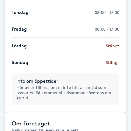
Föning
Torsdag
08:00 - 17:00
G
Fredag
Gel naglar
08:00 - 17:00
Gelenaglar
Lördag
Stängt
Gellack
Söndag
Stängt
Gellack med förstärkning
Info om öppettider
Hör av er till oss, om ni inte hittar en tid som
passar er. Så kommer vi tillsammans överens om
Gravidmassage
en tid.
Gravidyoga
Om företaget
Gruppträning
Välkommen till PerukGalleriet!
