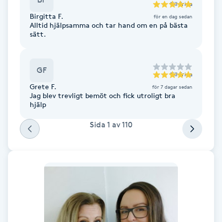
till
Frida
F
Birgitta F.
för en dag sedan
Alltid hjälpsamma och tar hand om en på bästa
sätt.
Face framing
Faceliftmassage
GF
till
Frida
Grete F.
för 7 dagar sedan
Fet hårbotten
Jag blev trevligt bemöt och fick utroligt bra
hjälp
Fettreducering
Sida
1
av
110
Fibromassage
Fillers
Fotmassage