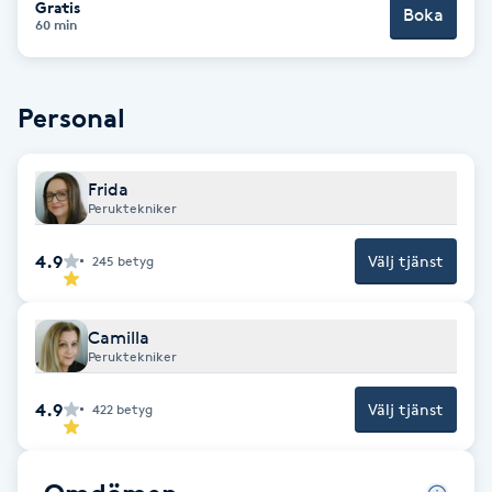
Gratis
Boka
60 min
Brynformning
Brynfärgning
Personal
Brynplockning
Frida
Peruktekniker
Bröllopsuppsättning
C
4.9
Välj tjänst
245
betyg
Celluliter
Camilla
Peruktekniker
Coachning
4.9
Välj tjänst
422
betyg
Color correction