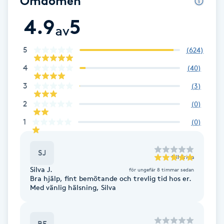
Omdömen
Cryoterapi
D
4.9
5
av
Damklippning
5
(
624
)
4
(
40
)
Dermapen
3
(
3
)
Diamantslipning
2
(
0
)
E
1
(
0
)
Enzympeeling
SJ
till
Frida
Extensions
Silva J.
för ungefär 8 timmar sedan
Bra hjälp, fint bemötande och trevlig tid hos er.
Med vänlig hälsning, Silva
Extensions borttagning
Eyeliner-tatuering
BF