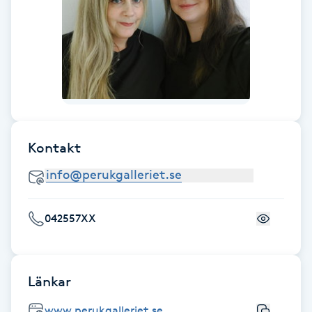
Fotsvamp
Fotvård
Fransar
Fransborttagning
Kontakt
Fransfärgning
Fransförlängning
042557XX
Fransförlängning Megavolym
Länkar
Fransförlängning Volym
www.perukgalleriet.se