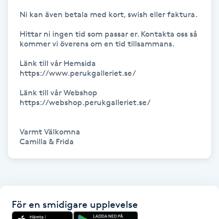
Hot Stone Massage
Ni kan även betala med kort, swish eller faktura. 

Hot yoga
Hittar ni ingen tid som passar er. Kontakta oss så 
kommer vi överens om en tid tillsammans.

Hudföryngring
Länk till vår Hemsida

https://www.perukgalleriet.se/

Huduppstramning
Länk till vår Webshop

https://webshop.perukgalleriet.se/

Hudvård
Varmt Välkomna

Camilla & Frida
Hyaluronsyra
Hyperhidros
Hypnos
För en smidigare upplevelse