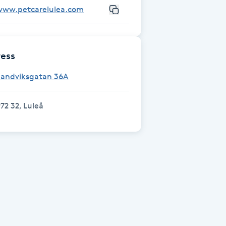
www.petcarelulea.com
ess
Sandviksgatan 36A
72 32, Luleå