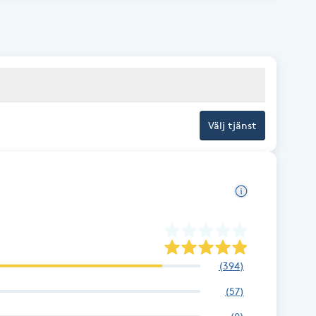
Välj tjänst
(
394
)
(
57
)