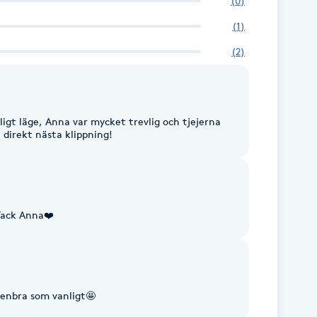
(
0
)
(
1
)
(
2
)
gligt läge, Anna var mycket trevlig och tjejerna
 direkt nästa klippning!
 Tack Anna❤️
oenbra som vanligt🤩