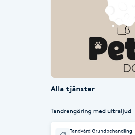
Alternativmedicin
Andningsmassage
Ansiktslyft utan kirurgi
Aromamassage
Ashtanga Yoga
Alla tjänster
Ayurveda
Ayurvedisk Massage
Tandrengöring med ultraljud
Ansiktsbehandling djuprengörande
Tandvård Grundbehandling
B