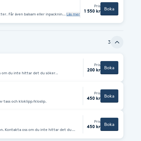
Pris
Boka
1 550 kr
er. Får även balsam eller inpackning
Läs mer
 får en liten tassputs.
3
Pris
Boka
200 kr
v klor. Kontakta oss om du inte hittar det du söker..
Pris
Boka
450 kr
 tass och kloklipp/kloslip.
Pris
Boka
450 kr
on. Kontakta oss om du inte hittar det du