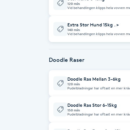
120 min
Vid behandlingen klipps hela vovven me
önskemål. Vovven får även en tassput
Brynformning
vovvens päls. Priset kan påverkas vid s
hantering, pälsmängd. Kloklipp ingår
Extra Stor Hund 15kg . >
Brynfärgning
140 min
Vid behandlingen klipps hela vovven me
önskemål. Vovven får även en tassput
vovvens päls. Priset kan påverkas vid s
Brynplockning
hantering, pälsmängd. Kloklipp ingår
Doodle Raser
Bröllopsuppsättning
C
Doodle Ras Mellan 3-6kg
120 min
Celluliter
Pudelbladningar har oftast en mer kräva
behandlingen klipps hela vovven med s
önskemål. Vovven får även en tassput
vovvens päls. Priset kan påverkas vid s
Coachning
hantering, pälsmängd. Kloklipp ingår
Doodle Ras Stor 6-15kg
150 min
Pudelbladningar har oftast en mer kräva
Color correction
behandlingen klipps hela vovven med s
önskemål. Vovven får även en tassput
vovvens päls. Priset kan påverkas vid s