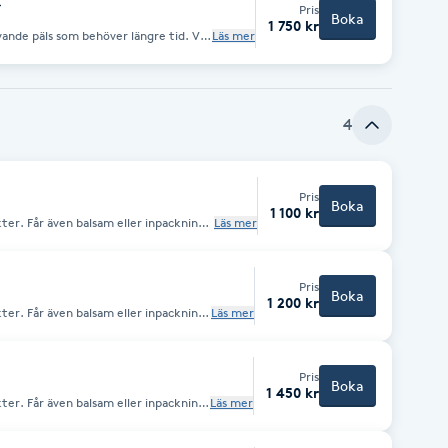
>
Pris
Boka
1 750 kr
nde päls som behöver längre tid. Vid
Läs mer
ax och klippmaskin efter ditt
s & spabad med utvalda produkter för
törre tidsåtgång så som tovor,
4
Pris
Boka
1 100 kr
er. Får även balsam eller inpackning
Läs mer
 får en liten tassputs.
Pris
Boka
1 200 kr
er. Får även balsam eller inpackning
Läs mer
 får en liten tassputs. Priset kan
tovor, hantering.
Pris
Boka
1 450 kr
er. Får även balsam eller inpackning
Läs mer
 får en liten tassputs.