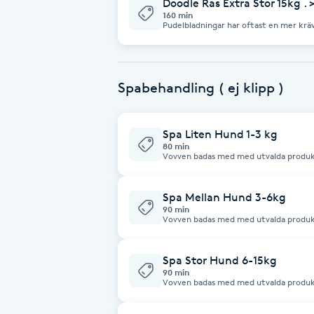
hantering, pälsmängd. Kloklipp ingår
Doodle Ras Extra Stor 15kg . 
Cryoterapi
160 min
Pudelbladningar har oftast en mer kräva
D
behandlingen klipps hela vovven med s
önskemål. Vovven får även en tassput
vovvens päls. Priset kan påverkas vid s
Damklippning
hantering, pälsmängd. Kloklipp ingår
Spabehandling ( ej klipp )
Dermapen
Spa Liten Hund 1-3 kg
Diamantslipning
80 min
Vovven badas med med utvalda produkt
E
efter pälsens behov, fönas, borstas och
Spa Mellan Hund 3-6kg
Enzympeeling
90 min
Vovven badas med med utvalda produkt
efter pälsens behov, fönas, borstas och
Extensions
påverkas vid större tidsåtgång så som 
Spa Stor Hund 6-15kg
90 min
Extensions borttagning
Vovven badas med med utvalda produkt
efter pälsens behov, fönas, borstas och