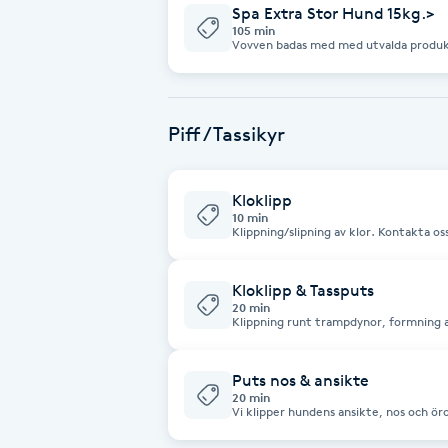
Eyeliner-tatuering
Spa Extra Stor Hund 15kg.>
105 min
F
Vovven badas med med utvalda produkt
efter pälsens behov, fönas, borstas och
Face framing
Piff / Tassikyr
Faceliftmassage
Fet hårbotten
Kloklipp
10 min
Klippning/slipning a
Fettreducering
Kloklipp & Tassputs
Fibromassage
20 min
Klippning runt trampdynor, formning av
Fillers
Puts nos & ansikte
20 min
Vi klipper hundens ansikte, nos och ör
Fotmassage
söker..