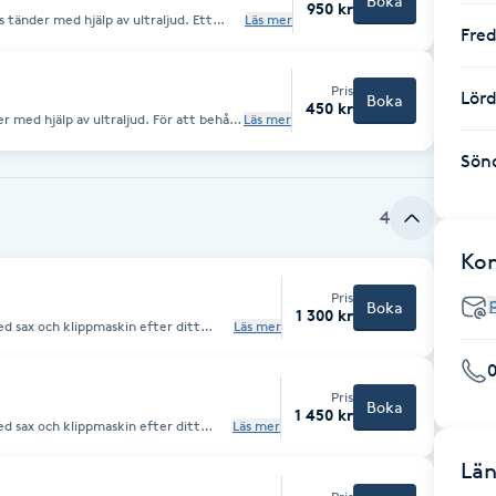
Boka
950 kr
tänder med hjälp av ultraljud. Ett
Läs mer
Fre
r, plack och uppkomsten av tandsten.
Pris
Lör
Boka
450 kr
 med hjälp av ultraljud. För att behålla
Läs mer
Sön
4
Ko
Pris
Boka
1 300 kr
d sax och klippmaskin efter ditt
Läs mer
åverkas vid
större tidsåtgång så som tovor, hantering, pälsmängd. Kloklipp ingår
Pris
Boka
1 450 kr
d sax och klippmaskin efter ditt
Läs mer
s & spabad med utvalda produkter för
Län