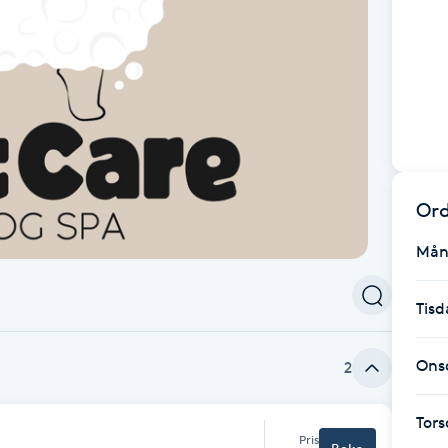
Ord
Mån
Tisd
Ons
2
Tor
Pris