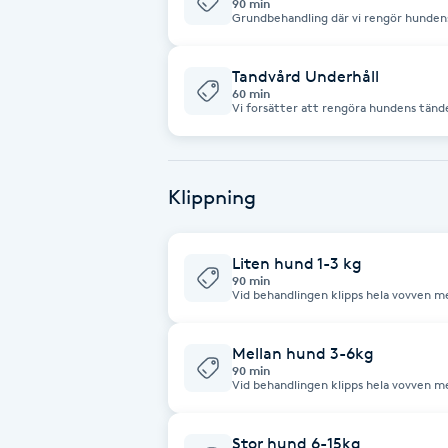
90 min
Grundbehandling där vi rengör hundens 
effektivt sätt att reducerar bakterie
Babylights
Tandvård Underhåll
60 min
Balayage
Vi forsätter att rengöra hundens tänder
effekt från tidigare behandling.
Bambumassage
Klippning
Barber
Liten hund 1-3 kg
Barnklippning
90 min
Vid behandlingen klipps hela vovven me
önskemål. Bad ingår med utvalda produkter. Obs! priset kan p
BIAB
Mellan hund 3-6kg
90 min
Blowout
Vid behandlingen klipps hela vovven me
önskemål. Vovven får även en tassput
vovvens päls. Obs! Priset kan påverkas vid större tidsåtgång så som tovor,
hantering, pälsmängd. Kloklipp ingår
Bottenfärg
Stor hund 6-15kg