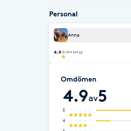
Fotsvamp
Personal
Fotvård
Anna
Fransar
4.9
454
betyg
Fransborttagning
Fransfärgning
Omdömen
4.9
5
Fransförlängning
av
Fransförlängning Megavolym
5
4
Fransförlängning Volym