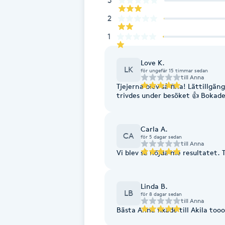
3
Fransk manikyr
2
1
Fransrengöring
Love K.
LK
Frekvensterapi
för ungefär 15 timmar sedan
till
Anna
Tjejerna blev så fina! Lättillgän
trivdes under besöket 👍 Bokade
Friskvård
Friskvårdsmassage
Carla A.
CA
för 5 dagar sedan
till
Anna
Vi blev så nöjda me resultatet.
Frisör
Funktionsanalys
Linda B.
LB
för 8 dagar sedan
till
Anna
Bästa Anna fixade till Akila too
Färgning