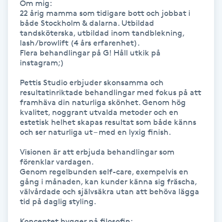
Om mig: 

Hot Stone Massage
22 årig mamma som tidigare bott och jobbat i 
både Stockholm & dalarna. Utbildad 
tandsköterska, utbildad inom tandblekning, 
Hot yoga
lash/browlift (4 års erfarenhet). 

Flera behandlingar på G! Håll utkik på 
Hudföryngring
instagram;)

Pettis Studio erbjuder skonsamma och 
Huduppstramning
resultatinriktade behandlingar med fokus på att 
framhäva din naturliga skönhet. Genom hög 
kvalitet, noggrant utvalda metoder och en 
Hudvård
estetisk helhet skapas resultat som både känns 
och ser naturliga ut – med en lyxig finish.

Hyaluronsyra
Visionen är att erbjuda behandlingar som 
förenklar vardagen.

Genom regelbunden self-care, exempelvis en 
Hyperhidros
gång i månaden, kan kunder känna sig fräscha, 
välvårdade och självsäkra utan att behöva lägga 
Hypnos
tid på daglig styling.

Konceptet bygger på filosofin:
