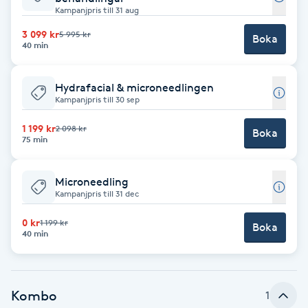
Kampanjpris till 31 aug
Babylights
3 099 kr
5 995 kr
Boka
40 min
Balayage
Hydrafacial & microneedlingen
Kampanjpris till 30 sep
Bambumassage
1 199 kr
2 098 kr
Boka
Barber
75 min
Barnklippning
Microneedling
Kampanjpris till 31 dec
BIAB
0 kr
1 199 kr
Boka
40 min
Blowout
Kombo
Bottenfärg
1