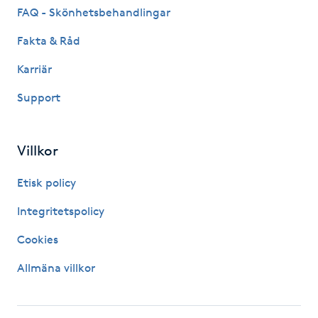
FAQ - Skönhetsbehandlingar
Kinesiologi
Fakta & Råd
Kinesisk medicin
Karriär
Support
Kiropraktik
Klangmassage
Villkor
Klippning
Etisk policy
Integritetspolicy
Klippning & Slingor
Cookies
Klippning ungdom
Allmäna villkor
Koppningsmassage