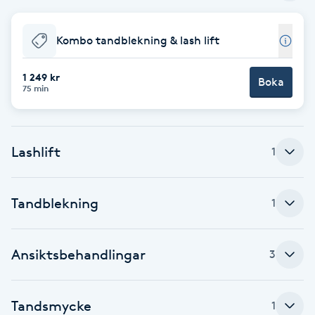
Brynformning
Kombo tandblekning & lash lift
Brynfärgning
1 249 kr
Boka
75 min
Brynplockning
Bröllopsuppsättning
Lashlift
1
C
Celluliter
Tandblekning
1
Coachning
Ansiktsbehandlingar
3
Color correction
Tandsmycke
1