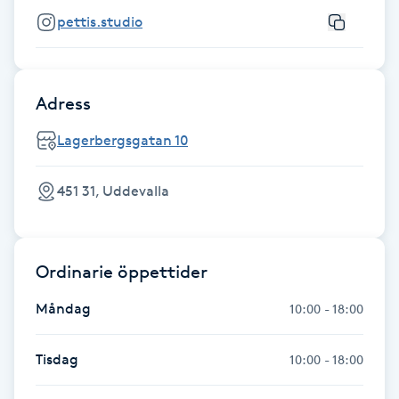
Föning
pettis.studio
G
Gel naglar
Adress
Gelenaglar
Lagerbergsgatan 10
Gellack
451 31, Uddevalla
Gellack med förstärkning
Ordinarie öppettider
Gravidmassage
Måndag
10:00 - 18:00
Gravidyoga
Tisdag
10:00 - 18:00
Gruppträning