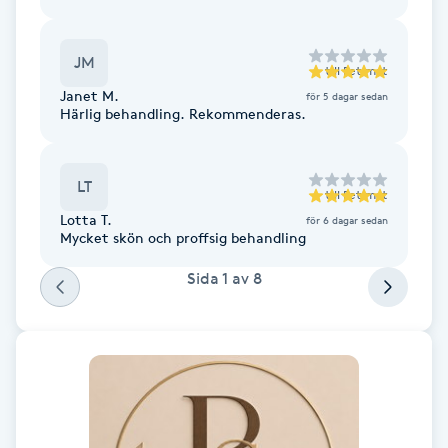
Fotsvamp
JM
till
Petimat
Fotvård
Janet M.
för 5 dagar sedan
Härlig behandling. Rekommenderas.
Fransar
LT
Fransborttagning
till
Petimat
Lotta T.
för 6 dagar sedan
Mycket skön och proffsig behandling
Fransfärgning
Sida
1
av
8
Fransförlängning
Fransförlängning Megavolym
Fransförlängning Volym