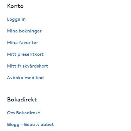
Konto
IPL hårborttagning
Logga in
IR-massage
Mina bokningar
J
Mina favoriter
Japansk massage
Mitt presentkort
K
Mitt friskvårdskort
K18
Avboka med kod
Katun fransar
Bokadirekt
Kemisk peeling
Om Bokadirekt
Keratinbehandling
Blogg - Beautylabbet