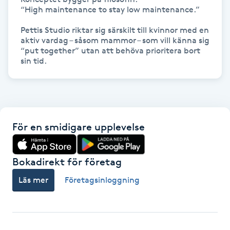
Hårborttagning
“High maintenance to stay low maintenance.”

Pettis Studio riktar sig särskilt till kvinnor med en 
Hårbottenbehandling
aktiv vardag – såsom mammor – som vill känna sig 
“put together” utan att behöva prioritera bort 
sin tid. 
Hårförlängning
Hårvård
Hälsa
För en smidigare upplevelse
Hälsprickor
Bokadirekt för företag
I
Läs mer
Företagsinloggning
Idrottsmassage
IPL