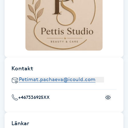
Fransk manikyr
Fransrengöring
Frekvensterapi
Friskvård
Kontakt
Friskvårdsmassage
Frisör
+467336925XX
Funktionsanalys
Färgning
Länkar