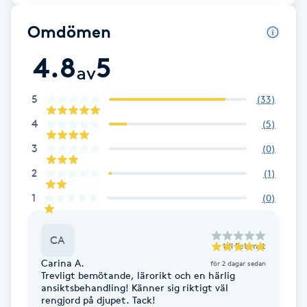
F
Omdömen
Face framing
4.8
5
av
Faceliftmassage
5
(
33
)
4
(
5
)
Fet hårbotten
3
(
0
)
Fettreducering
2
(
1
)
1
(
0
)
Fibromassage
CA
Fillers
till
Petimat
Carina A.
för 2 dagar sedan
Trevligt bemötande, lärorikt och en härlig
Fotmassage
ansiktsbehandling! Känner sig riktigt väl
rengjord på djupet. Tack!