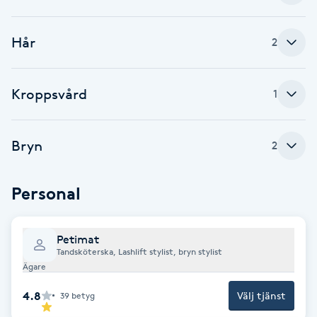
Cryoterapi
D
Hår
2
Damklippning
Kroppsvård
1
Dermapen
Diamantslipning
Bryn
2
E
Personal
Enzympeeling
Extensions
Petimat
Tandsköterska, Lashlift stylist, bryn stylist
Ägare
Extensions borttagning
4.8
Välj tjänst
39
betyg
Eyeliner-tatuering