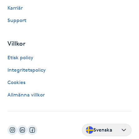
Hårborttagning
Karriär
Support
Hårbottenbehandling
Hårförlängning
Villkor
Hårvård
Etisk policy
Integritetspolicy
Hälsa
Cookies
Hälsprickor
Allmänna villkor
I
Idrottsmassage
Svenska
IPL