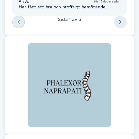
Ali A.
för 13 dagar sedan
Har fått ett bra och proffsigt bemötande.
F
Sida
1
av
3
Face framing
Faceliftmassage
Fet hårbotten
Fettreducering
Fibromassage
Fillers
Fotmassage