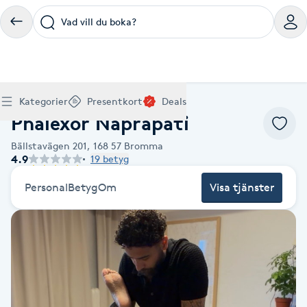
Vad vill du boka?
Boka klippning, färg, balayage eller barberare - allt
Thaimassage, gravidmassage, koppning eller klassisk
Manikyr, nagelförlängning, akryl eller gellack - boka
Lashlift, browlift, fransförlängning och trådning - få
Ansiktsbehandling, microneedling, Dermapen eller
Spraytan, fillers, tandblekning eller makeup -
Akupunktur, kiropraktik, yoga eller samtalsterapi -
Presentkort på Bokadirekt
Deals
A
Hem
Sök
Köp Friskvårdskort
Kategorier
Presentkort
Deals
för ditt hår på ett ställe.
- hitta rätt behandling här.
dina naglar hos proffs.
form och färg med stil.
LPG - boka din hudvård nu.
upptäck skönhetsbehandlingar här.
boka din väg till välmående.
Phalexor Naprapati
Gäller för friskvårdstjänster hos 4 500+ utövare
Köp Presentkort
Hitta en deal
Akne
Frisör nära mig
Massage nära mig
Naglar nära mig
Fransar & Bryn nära mig
Hudvård nära mig
Skönhet nära mig
Hälsa nära mig
Gäller hos 10 000+ specialister - digital eller fysisk
Alltid med rabatt
Bällstavägen 201,
168 57
Bromma
Mitt friskvårdskort
leverans
4.9
19 betyg
POPULÄRA DEALSKATEGORIER
Aknebehandling
POPULÄRA FRISKVÅRDSTJÄNSTER
POPULÄRA TJÄNSTER
POPULÄRA TJÄNSTER
POPULÄRA TJÄNSTER
POPULÄRA TJÄNSTER
POPULÄRA TJÄNSTER
POPULÄRA TJÄNSTER
POPULÄRA TJÄNSTER
Mitt presentkort
Frisör
Lashlift
Personal
Betyg
Om
Visa tjänster
Massage
Koppningsmassage
Klippning
Thaimassage
Pedikyr
Fransar
Ansiktsbehandling
Fillers
Kiropraktik
Barnklippning
Fotmassage
Gele naglar
Microblading
Dermapen
Kosmetisk tatuering
Yoga
POPULÄRT ATT BOKA
Akrylnaglar
Barberare
Browlift
Thaimassage
Taktil massage
Frisör
Manikyr
Herrklippning
Svensk massage
Nagelförlängning
Fransförlängning
Microneedling
Piercing
Naprapati
Balayage
Ansiktsmassage
Akrylnaglar
Trådning
Pigmentfläckar
Makeup
Träning
Massage
Naglar
Akupressur
Ansiktsmassage
Naprapati
Massage
Hudvård
Slingor
Klassisk massage
Manikyr
Lashlift
Headspa
Spraytan
Medicinsk fotvård
Keratin
Taktil massage
Fransk manikyr
Singel fransar
Rosaceabehandling
Skinbooster
Sjukgymnastik
Hudvård
Manikyr
Fotmassage
Kiropraktik
Thaimassage
Ansiktsbehandling
Hårförlängning
Lymfmassage
Nagelvård
Ögonbryn
LPG
Tandblekning
Estetisk fotvård
Olaplex
Koppningsmassage
Borttagning
Fransfärgning
Kärlbehandling
PRP
Samtalsterapi
Akupunktur
Ansiktsbehandling
Pedikyr
Lymfmassage
Träning
Ansiktsmassage
Microneedling
Barberare
Gravidmassage
Gellack
Browlift
HIFU
Tatuering
Akupunktur
Reparation
Volymfransar
Aknebehandling
Hyperhidros
Healing