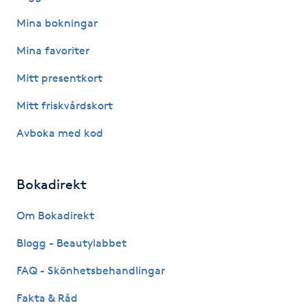
Hot Stone Massage
Mina bokningar
Hot yoga
Mina favoriter
Mitt presentkort
Hudföryngring
Mitt friskvårdskort
Huduppstramning
Avboka med kod
Hudvård
Bokadirekt
Hyaluronsyra
Om Bokadirekt
Hyperhidros
Blogg - Beautylabbet
FAQ - Skönhetsbehandlingar
Hypnos
Fakta & Råd