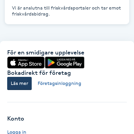
Vi är anslutna till friskvårdsportaler och tar emot 
Gua Sha-massage
friskvårdsbidrag.
H
Hatha Yoga
För en smidigare upplevelse
Headspa
Healing
Bokadirekt för företag
Läs mer
Företagsinloggning
Herrklippning
HIFU
Konto
Hollywood Peel
Logga in