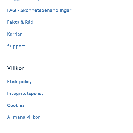
Kinesiologi
FAQ - Skönhetsbehandlingar
Fakta & Råd
Kinesisk medicin
Karriär
Kiropraktik
Support
Klangmassage
Villkor
Klippning
Etisk policy
Klippning & Slingor
Integritetspolicy
Cookies
Klippning ungdom
Allmäna villkor
Koppningsmassage