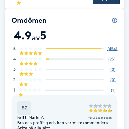
Fotsvamp
Omdömen
Fotvård
4.9
5
av
Fransar
5
(
454
)
Fransborttagning
4
(
23
)
3
(
0
)
Fransfärgning
2
(
0
)
Fransförlängning
1
(
1
)
Fransförlängning Megavolym
BZ
till
Aziza
Britt-Marie Z.
för 2 dagar sedan
Fransförlängning Volym
Bra och proffsig och kan varmt rekommendera
Aziza på alla sätt!