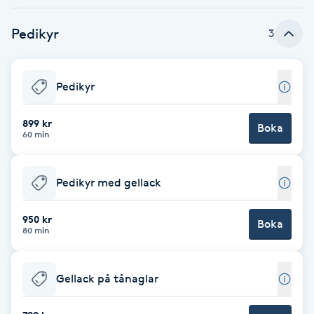
Brynformning
Pedikyr
3
Brynfärgning
Pedikyr
Brynplockning
899 kr
Boka
60 min
Bröllopsuppsättning
C
Pedikyr med gellack
Celluliter
950 kr
Boka
80 min
Coachning
Color correction
Gellack på tånaglar