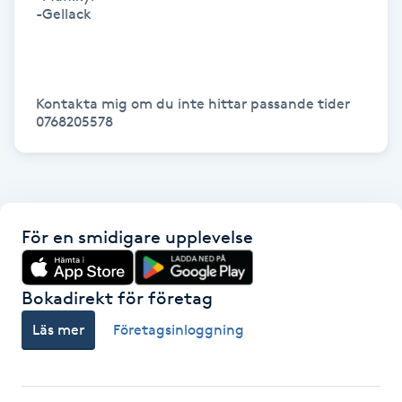
Hårborttagning
-Gellack

Hårbottenbehandling
Kontakta mig om du inte hittar passande tider 

Hårförlängning
0768205578
Hårvård
Hälsa
För en smidigare upplevelse
Hälsprickor
I
Bokadirekt för företag
Läs mer
Företagsinloggning
Idrottsmassage
IPL