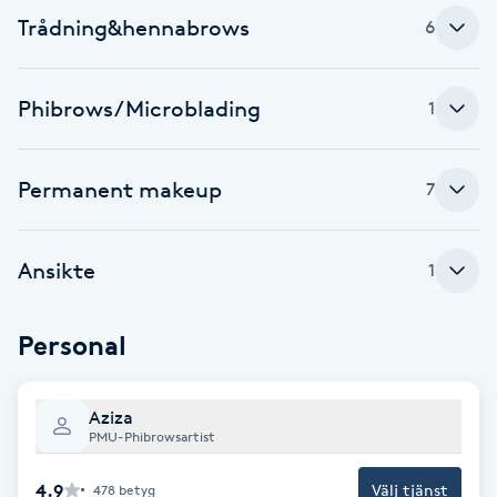
Trådning&hennabrows
6
F
Face framing
Phibrows/Microblading
1
Faceliftmassage
Permanent makeup
7
Fet hårbotten
Ansikte
1
Fettreducering
Fibromassage
Personal
Fillers
Aziza
PMU-Phibrowsartist
Fotmassage
4.9
Välj tjänst
478
betyg