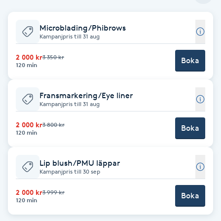
Babylights
Microblading/Phibrows
Kampanjpris till 31 aug
Balayage
2 000 kr
3 350 kr
Boka
120 min
Bambumassage
Fransmarkering/Eye liner
Barber
Kampanjpris till 31 aug
2 000 kr
3 800 kr
Boka
Barnklippning
120 min
BIAB
Lip blush/PMU läppar
Kampanjpris till 30 sep
Blowout
2 000 kr
3 999 kr
Boka
120 min
Bottenfärg