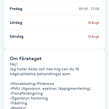
Hot Stone Massage
Fredag
09:00 - 17:00
Hot yoga
Lördag
Stängt
Hudföryngring
Söndag
Stängt
Huduppstramning
Hudvård
Om företaget
Hej! 

Jag heter Aziza och hos mig kan du få 
Hyaluronsyra
högkvalitativa behandlingar som:

-Microblading/Phibrows

Hyperhidros
-PMU (ögonbryn, eyeliner, läppigmentering)

-Fransförlängning

-Ögonbryn formning

Hypnos
-Trådning

-Manikyr
