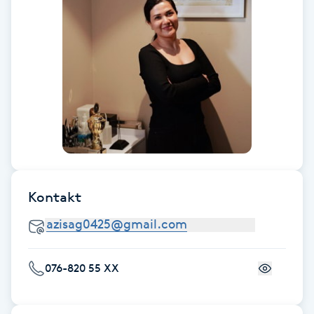
Föning
G
Gel naglar
Gelenaglar
Gellack
Gellack med förstärkning
Kontakt
Gravidmassage
Gravidyoga
076-820 55 XX
Gruppträning