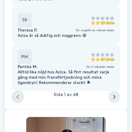
Fransk manikyr
TP
Fransrengöring
till
Aziza
Theresa P.
för ungefär en månad sedan
Aziza är så duktig och noggrann 🤩
Frekvensterapi
Friskvård
PM
till
Aziza
Pantéa M.
för 2 månader sedan
Friskvårdsmassage
Alltid lika nöjd hos Aziza. Så fint resultat varje
gång med min fransförtjockning och mina
ögonbryn! Rekommenderar starkt 🌟
Frisör
Sida
1
av
68
Funktionsanalys
Färgning