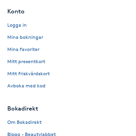
Konto
IPL hårborttagning
Logga in
IR-massage
Mina bokningar
J
Mina favoriter
Japansk massage
Mitt presentkort
K
Mitt friskvårdskort
K18
Avboka med kod
Katun fransar
Bokadirekt
Kemisk peeling
Om Bokadirekt
Keratinbehandling
Blogg - Beautylabbet