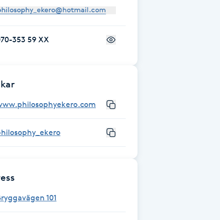
070-353 59 XX
kar
www.philosophyekero.com
philosophy_ekero
ess
Bryggavägen 101