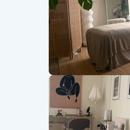
Alternativmedicin
Andningsmassage
Ansiktslyft utan kirurgi
Aromamassage
Ashtanga Yoga
Ayurveda
Ayurvedisk Massage
Ansiktsbehandling djuprengörande
B