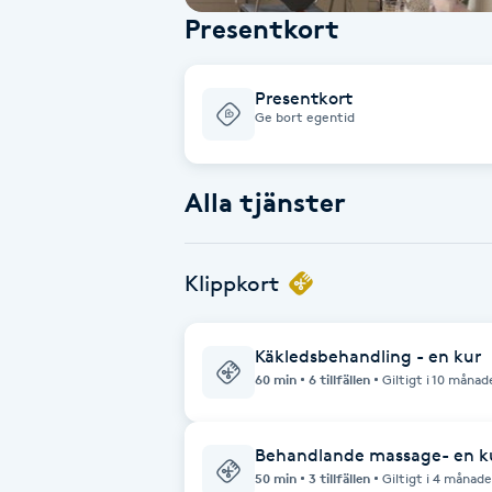
Presentkort
Babylights
Presentkort
Balayage
Ge bort egentid
Bambumassage
Alla tjänster
Barber
Klippkort
Barnklippning
BIAB
Käkledsbehandling - en kur
60 min
6 tillfällen
Giltigt i 10 månad
Blowout
Behandlande massage- en k
Bottenfärg
50 min
3 tillfällen
Giltigt i 4 månade