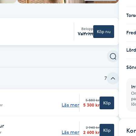
Tor
Belopp
Köp nu
Fre
Valfritt
Lör
Sön
7
In
Om
pa
5 880 kr
Köp
lö
Läs mer
5 300 kr
er
ur
2 940 kr
Ko
Köp
Läs mer
2 600 kr
r