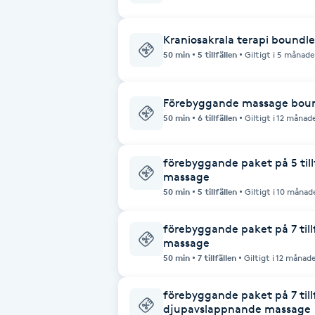
Brynformning
Kraniosakrala terapi boundle p
50 min
5 tillfällen
Giltigt i 5 månade
Brynfärgning
Förebyggande massage boun
Brynplockning
50 min
6 tillfällen
Giltigt i 12 månad
Bröllopsuppsättning
förebyggande paket på 5 til
C
massage
50 min
5 tillfällen
Giltigt i 10 månad
Celluliter
förebyggande paket på 7 til
massage
Coachning
50 min
7 tillfällen
Giltigt i 12 månad
Color correction
förebyggande paket på 7 til
djupavslappnande massage