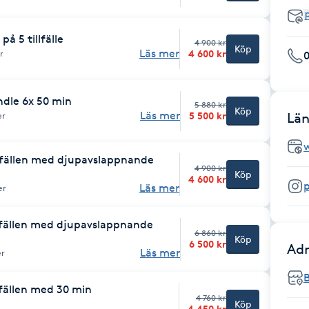
å 5 tillfälle
4 900 kr
Köp
Läs mer
4 600 kr
r
dle 6x 50 min
5 880 kr
Köp
Läs mer
5 500 kr
Län
er
lfällen med djupavslappnande
4 900 kr
Köp
4 600 kr
Läs mer
er
lfällen med djupavslappnande
6 860 kr
Köp
6 500 kr
Adr
Läs mer
er
lfällen med 30 min
4 760 kr
Köp
4 450 kr