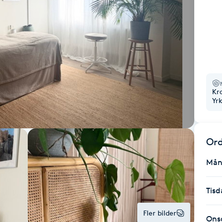
Kr
Yr
Ord
Mån
Tisd
Fler bilder
Ons